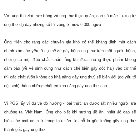
Với ung thư đại trực tràng và ung thư thực quản, con số mắc tương tự
ung thư dạ dày nhưng số tử vong ở mức 6.000 người.
Ông Hiển cho rằng các chuyên gia khó có thể khẳng định một cách
chính xác các yếu tố cụ thể để gây bệnh ung thư trên một người bệnh,
nhưng có một điều chắc chắn rằng khi đưa những thực phẩm không
đảm bảo (về vệ sinh cũng như cách chế biến gây độc hại) vào cơ thể
thì các chất (vốn không có khả năng gây ung thư) sẽ biến đổi (do yếu tố
nội sinh) thành những chất có khả năng gây ung thư cao.
Vị PGS lấy ví dụ về đồ nướng - loại thức ăn được rất nhiều người ưa
chuộng tại Việt Nam. Ông cho biết khi nướng đồ ăn, nhiệt độ cao sẽ
biến các axit amin ở trong thức ăn từ chỗ là gốc không gây ung thư
thành gốc gây ung thư.