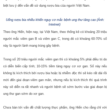
biệt lưu ý đến vấn đề sử dụng rượu bia của người Việt Nam.
Uống rượu bia nhiều khiến nguy cơ mắc bệnh ung thư tăng cao (Ảnh:
Intetnet)
Theo ông Hiển, hiện nay, tại Việt Nam, theo thống kê có khoảng 20 triệu
người mắc viêm gan B và viêm gan C, trong đó có khoảng 60-70% số
này là người lành mang trùng gây bệnh.
Trong số 20 triệu người mắc viêm gan thì có khoảng 5% phải điều trị do
có diễn biến cấp tính; 10-15% tiềm tàng nguy cơ xơ gan. Số này nếu
không bị kích thích bởi rượu bia hoặc bị nhiễm độc thì sẽ kéo rất dài rồi
mới đến giai đoạn viêm gan mãn, nhưng nếu bị kích thích thì quá trình
này sẽ diễn ra rất nhanh và người bệnh sẽ sớm bước vào giai đoạn bị
ung thư gan sớm do xơ gan.
Chưa bàn tới vấn đề chất lượng thực phẩm, ông Hiển cho rằng chỉ với