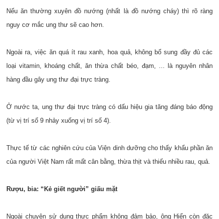
Nếu ăn thường xuyên đồ nướng (nhất là đồ nướng cháy) thì rõ ràng
nguy cơ mắc ung thư sẽ cao hơn.
Ngoài ra, việc ăn quá ít rau xanh, hoa quả, không bổ sung đầy đủ các
loại vitamin, khoáng chất, ăn thừa chất béo, đạm, ... là nguyên nhân
hàng đầu gây ung thư đại trực tràng.
Ở nước ta, ung thư đại trực tràng có dấu hiệu gia tăng đáng báo động
(từ vị trí số 9 nhảy xuống vị trí số 4).
Thực tế từ các nghiên cứu của Viện dinh dưỡng cho thấy khẩu phần ăn
của người Việt Nam rất mất cân bằng, thừa thịt và thiếu nhiều rau, quả.
Rượu, bia: “Kẻ giết người” giấu mặt
Ngoài chuyện sử dụng thực phẩm không đảm bảo, ông Hiển còn đặc