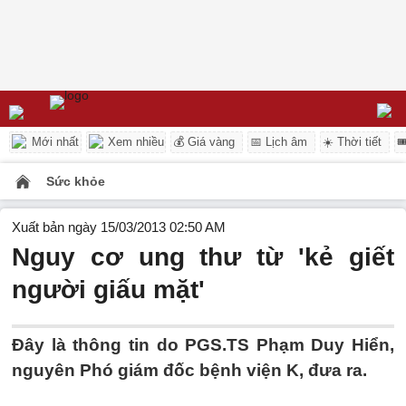
Mới nhất
Xem nhiều
💰 Giá vàng
📅 Lịch âm
☀️ Thời tiết

Sức khỏe
Xuất bản ngày 15/03/2013 02:50 AM
Nguy cơ ung thư từ 'kẻ giết
người giấu mặt'
Đây là thông tin do PGS.TS Phạm Duy Hiển,
nguyên Phó giám đốc bệnh viện K, đưa ra.