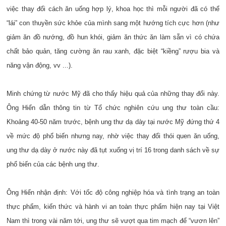
việc thay đổi cách ăn uống hợp lý, khoa học thì mỗi người đã có thể
“lái” con thuyền sức khỏe của mình sang một hướng tích cực hơn (như
giảm ăn đồ nướng, đồ hun khói, giảm ăn thức ăn làm sẵn vì có chứa
chất bảo quản, tăng cường ăn rau xanh, đặc biệt “kiềng” rượu bia và
năng vận động, vv ...).
Minh chứng từ nước Mỹ đã cho thấy hiệu quả của những thay đổi này.
Ông Hiển dẫn thông tin từ Tổ chức nghiên cứu ung thư toàn cầu:
Khoảng 40-50 năm trước, bệnh ung thư dạ dày tại nước Mỹ đứng thứ 4
về mức độ phổ biến nhưng nay, nhờ việc thay đổi thói quen ăn uống,
ung thư dạ dày ở nước này đã tụt xuống vị trí 16 trong danh sách về sự
phổ biến của các bệnh ung thư.
Ông Hiển nhận định: Với tốc độ công nghiệp hóa và tình trạng an toàn
thực phẩm, kiến thức và hành vi an toàn thực phẩm hiện nay tại Việt
Nam thì trong vài năm tới, ung thư sẽ vượt qua tim mạch để “vươn lên”