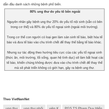
dẫn đầu danh sách những bệnh phổ biến.
80% ung thư do yếu tố bên ngoài
Nguyên nhân gây bệnh ung thư 20% do yếu tố nội sinh (sẵn có bên
trong cơ thể) và 80% do yếu tố ngoại sinh (ngoài môi trường).
Trong cơ thể con người có loại gen làm sản sinh tế bào, biệt hóa tế
bào và đưa tế bào vào chu trình chết để thay thế bằng tế bào khác.
Nhưng sự tác động theo hướng tiêu cực của các yếu tố ngoại sinh
(thức ăn, môi trường, lối sống, quan hệ tình dục) sẽ làm bất hoạt các
tế bào, khiến chúng không được đưa vào chu trình chết để thay thế
mà sẽ phát triển không có giới hạn, gây ra bệnh ung thư.
Theo VietNamNet
ung thư
ung thư phổi
viện K
PGS.TS Phạm Duy Hiển