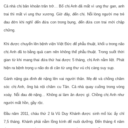
Cả nhà chị băn khoăn trăn trở… Bố chị Anh đã mất vì ung thư gan, anh
trai thì mất vì ung thư xương. Giờ đây, đến chị. Nỗi lòng người mẹ trẻ
đau đớn khi nghĩ đến đứa con trong bụng, đến đứa con trai mới chập
chững.
Khi được chuyển lên bệnh viện Việt Đức để phẫu thuật, khối u trong não
chị Anh đã to bằng quả cam nên không thể phẫu thuật. Trong suốt thời
gian từ khi mang thai đứa thứ hai được 5 tháng, chị Anh nằm liệt. Phát
hiện ra bệnh trọng u não do di căn từ ung thư vú chị càng suy sụp.
Gánh nặng gia đình đè nặng lên vai người thân. Mẹ đẻ và chồng chăm
sóc chị Anh, ông bà nội chăm cu Tân. Cả nhà quay cuồng trong vòng
xoáy. Nỗi đau đè nặng… Không ai làm ăn được gì. Chồng chị Anh như
người mất hồn, gầy rộc.
Đầu năm 2011, cháu thứ 2 là Vũ Duy Khánh được sinh mổ lúc ấy chỉ
7,5 tháng. Khánh phải nằm lồng kính để nuôi dưỡng. Đến tháng 4 năm