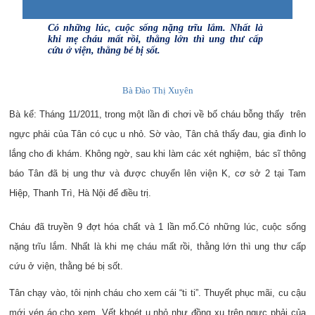
Có những lúc, cuộc sống nặng trĩu lắm. Nhất là
khi mẹ cháu mất rồi, thằng lớn thì ung thư cấp
cứu ở viện, thằng bé bị sốt.
Bà Đào Thị Xuyên
Bà kể: Tháng 11/2011, trong một lần đi chơi về bố cháu bỗng thấy trên
ngực phải của Tân có cục u nhỏ. Sờ vào, Tân chả thấy đau, gia đình lo
lắng cho đi khám. Không ngờ, sau khi làm các xét nghiệm, bác sĩ thông
báo Tân đã bị ung thư và được chuyển lên viện K, cơ sở 2 tại Tam
Hiệp, Thanh Trì, Hà Nội để điều trị.
Cháu đã truyền 9 đợt hóa chất và 1 lần mổ.
Có những lúc, cuộc sống
nặng trĩu lắm. Nhất là khi mẹ cháu mất rồi, thằng lớn thì ung thư cấp
cứu ở viện, thằng bé bị sốt.
Tân chạy vào, tôi nịnh cháu cho xem cái “ti ti”. Thuyết phục mãi, cu cậu
mới vén áo cho xem. Vết khoét u nhỏ như đồng xu trên ngực phải của