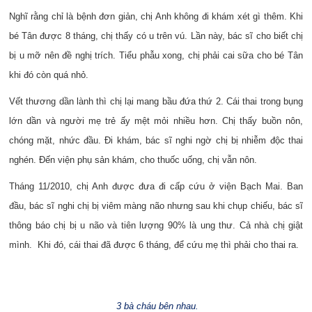
Nghĩ rằng chỉ là bệnh đơn giản, chị Anh không đi khám xét gì thêm. Khi
bé Tân được 8 tháng, chị thấy có u trên vú. Lần này, bác sĩ cho biết chị
bị u mỡ nên đề nghị trích. Tiểu phẫu xong, chị phải cai sữa cho bé Tân
khi đó còn quá nhỏ.
Vết thương dần lành thì chị lại mang bầu đứa thứ 2. Cái thai trong bụng
lớn dần và người mẹ trẻ ấy mệt mỏi nhiều hơn. Chị thấy buồn nôn,
chóng mặt, nhức đầu. Đi khám, bác sĩ nghi ngờ chị bị nhiễm độc thai
nghén. Đến viện phụ sản khám, cho thuốc uống, chị vẫn nôn.
Tháng 11/2010, chị Anh được đưa đi cấp cứu ở viện Bạch Mai. Ban
đầu, bác sĩ nghi chị bị viêm màng não nhưng sau khi chụp chiếu, bác sĩ
thông báo chị bị u não và tiên lượng 90% là ung thư. Cả nhà chị giật
mình. Khi đó, cái thai đã được 6 tháng, để cứu mẹ thì phải cho thai ra.
3 b
à ch
áu
b
ên
nhau.