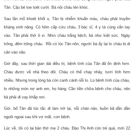
Tân. Cậu bé toe toét cười. Bà nội cháu
l
én
khóc.
Sau lần mổ khoét khối u, Tân bị nhiễm khuẩn máu, cháu phải truyền
kháng sinh nặng. Có hôm cấp cứu cháu, 3 bác sĩ, 4 y tá cùng xắn tay
vào. Tân phải thở ô xi. Nhìn cháu trắng bệch, bà như kiệt sức. Ngày
trông, đêm trông cháu. Rồi có lúc Tân nôn, người bà ấy lại lo cháu bị di
căn vào não.
Giờ đây, sau thời gian dài điều trị, bệnh tình của Tân đã ổn định hơn.
Cháu được về nhà theo dõi. Cháu có thể chạy nhảy, tươi tỉnh hơn
nhiều. Nhưng trong lòng bà còn canh cánh nỗi lo. Lo bệnh tình của cháu,
lo những món nợ anh em, họ hàng. Cần tiền chữa bệnh cho cháu, nên
bà phải đi vay khắp nơi.
Giờ, bố Tân đã túc tắc đi làm trở lại, nỗi chán nản, buồn bã dần dần
nguôi ngoai sau khi vợ mất, con bệnh.
Lúc về, tôi có lại bàn thờ mẹ 2 cháu
.
Đào Thị Anh còn trẻ quá, mới 22