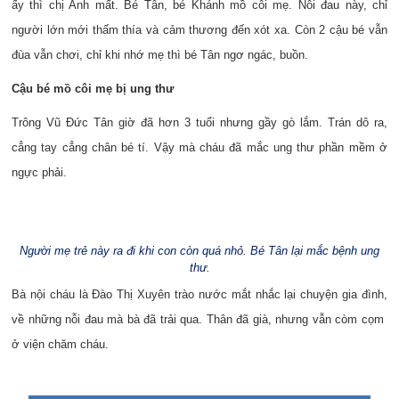
ấy thì chị Anh mất. Bé Tân, bé Khánh mồ côi mẹ. Nỗi đau này, chỉ
người lớn mới thấm thía và cảm thương đến xót xa. Còn 2 cậu bé vẫn
đùa vẫn chơi, chỉ khi nhớ mẹ thì bé Tân ngơ ngác, buồn.
Cậu bé mồ côi mẹ bị ung thư
Trông Vũ
Đ
ức
Tân giờ đã hơn 3 tuổi nhưng gầy gò lắm. Trán dô ra,
cẳng tay cẳng chân bé tí. Vậy mà cháu đã mắc ung thư phần mềm ở
ngực phải.
Người mẹ trẻ này ra đi khi con còn quá nhỏ. Bé Tân lại mắc bệnh ung
thư.
Bà nội cháu là Đào Thị Xuyên trào nước mắt nhắc lại chuyện gia đình,
về những nỗi đau mà bà đã trải qua. Thân đã già, nhưng vẫn còm cọm
ở viện chăm cháu.