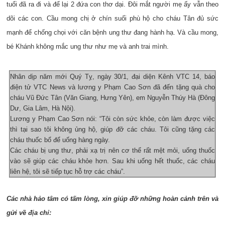
tuổi đã ra đi và để lại 2 đứa con thơ dại. Đôi mắt người mẹ ấy vẫn theo
dõi các con. Cầu mong chị ở chín suối phù hộ cho cháu Tân đủ sức
mạnh để chống chọi với căn bệnh ung thư đang hành hạ. Và cầu mong,
bé Khánh không mắc ung thư như mẹ và anh trai mình.
Nhân dịp năm mới Quý Tỵ, ngày 30/1, đại diện Kênh VTC 14, báo
điện tử VTC News và lương y Phạm Cao Sơn đã đến tặng quà cho
cháu Vũ Đức Tân (Văn Giang, Hưng Yên), em Nguyễn Thúy Hà (Đông
Dư, Gia Lâm, Hà Nội).
Lương y Phạm Cao Sơn nói: “Tôi còn sức khỏe, còn làm được việc
thì tại sao tôi không ủng hộ, giúp đỡ các cháu. Tôi cũng tặng các
cháu thuốc bổ để uống hàng ngày.
Các cháu bị ung thư, phải xạ trị nên cơ thể rất mệt mỏi, uống thuốc
vào sẽ giúp các cháu khỏe hơn. Sau khi uống hết thuốc, các cháu
liên hệ, tôi sẽ tiếp tục hỗ trợ các ch
áu
”.
Các nhà hảo tâm có tấm lòng, xin giúp đỡ những hoàn cảnh trên và
gửi về địa chỉ: