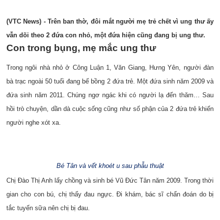
(VTC News) - Trên ban thờ, đôi mắt người mẹ trẻ ch
ết v
ì ung thư
ấy
vẫn dõi theo 2 đứa con nhỏ
, m
ột
đ
ứa hi
ện c
ũng
đang
b
ị ung thư.
Con trong bụng, mẹ mắc ung thư
Trong ngôi nhà nhỏ ở Công Luận 1, Văn Giang, Hưng Yên, người đàn
bà trạc ngoài 50 tuổi đang bế bồng 2 đứa trẻ. Một đứa sinh năm 2009 và
đứa sinh năm 2011. Chúng ngơ ngác khi có người lạ đến thăm… Sau
hồi trò chuyện, dần dà cuộc sống cũng như số phận của 2 đứa trẻ khiến
người nghe xót xa.
B
é
T
ân v
à v
ết kho
ét u sau ph
ẫu thu
ật
Chị Đào Thị Anh lấy chồng và sinh bé Vũ Đức Tân năm 2009. Trong thời
gian cho con bú, chị thấy đau ngực. Đi khám, bác sĩ chẩn đoán do bị
tắc tuyến sữa nên chị bị đau.