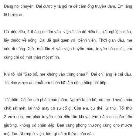
Đang nói chuyện, Đại được y tá gọi ra để cắm ống truyền đạm. Em lặng
lẽ bước đi.
Cứ đều đều, 1 tháng em lại vào viện 1 lần để điều trị, xét nghiệm máu,
lấy thuốc về uống. Đại đã quá quen với bệnh viện. Thời gian đầu, mẹ
còn đi cùng. Giờ, mỗi lần đi vào viện truyền máu, truyền hóa chất, em
cũng chỉ có một thân một mình.
Khi tôi hỏi “Sao bố, mẹ không vào trông cháu?”. Đại chỉ lặng lẽ cúi đầu.
Tôi đọc được ánh mắt em buồn bã lắm nên không hỏi tiếp.
Tủi thân. Có lúc em phải khóc thầm. Người ta có bố, có mẹ. Truyền hóa
chất rất mệt, lại nhỡ may có sự cố gì. Còn em, cứ thể, lủi thủi. Tối thứ
2 vừa qua, em phải truyền máu đến tận khuya. Em nằm co quắp trên
giường, không có chăn đắp. Bạn cùng phòng thương cũng cho mượn
một lúc. Nhưng ở viện, làm gì có ai thừa chăn đâu.