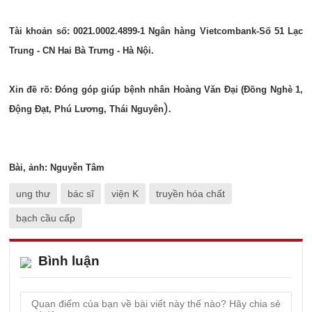
Tài khoản số: 0021.0002.4899-1 Ngân hàng Vietcombank-Số 51 Lạc
Trung - CN Hai Bà Trưng - Hà Nội.
Xin đề rõ: Đóng góp giúp bệnh nhân
Ho
àng V
ăn
Đ
ại (
Đồng Nghè 1,
).
Động Đạt, Phú Lương, Thái Nguyên
Bài, ảnh: Nguyễn Tâm
ung thư
bác sĩ
viện K
truyền hóa chất
bạch cầu cấp
Bình luận