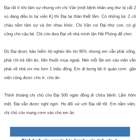
Đại rất ít khi tâm sự nhưng với chị Vân (một bệnh nhân ung thư bị cắt 2
vú đang điều trị tại viện K) thì Đại lại thân thiết lắm. Có những lúc 2 cô
cháu nằm tâm sự và ôm nhau khóc. Chị Vân coi Đại như con, có gì
cũng cho cậu bé. Chị còn đưa Đại về nhà mình tận Hải Phòng để chơi.
Dù Đại được bảo hiểm hộ nghèo lên tới 95% nhưng em vẫn phải sống,
phải chi trả tiền ăn, tiền thuốc mua ngoài. Nên mỗi lần em vào viện vẫn
phải về nhà xin mẹ hơn 1 triệu đồng. Em đi bưng bê ở quán cơm gần
viện cũng được cho ở, cho ăn.
Thỉnh thoảng chị chủ cho Đại 500 ngàn đồng đi chữa bệnh. Lắm hôm
mệt, Đại vẫn được nghỉ ngơi. Họ đối xử với Đại rất tốt. Em nằm viện,
chị chủ còn mang cơm vào cho em ăn.