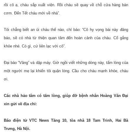
rồi cô ạ, cháu sắp xuất viện. Rồi cháu sẽ quay về chỗ cửa hàng bán
cơm. Đến Tết cháu mới về nhà”.
Tôi chẳng biết an ủi cháu thế nào, chỉ bảo: “Cô hy vọng bài này đăng
báo, sẽ có nhà từ thiện quan tâm đến hoàn cảnh của cháu. Cố gắng
khỏe nhé. Có gì, cứ liên lạc với cô”.
Đại bảo “Vâng” và dập máy. Giờ ngồi viết những dòng này, tấm lòng của
một người mẹ lại khiến tôi quặn lòng. Cầu cho cháu mạnh khỏe, cháu
ơi.
Các nhà hảo tâm có tấm lòng, giúp đỡ bệnh nhân Hoàng V
ăn
Đ
ại
xin gửi về địa chỉ:
Báo điện tử VTC News Tầng 10, tòa nhà 18 Tam Trinh, Hai Bà
Trưng, Hà Nội.