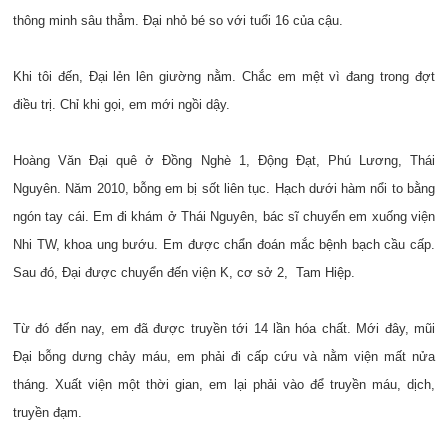
thông minh sâu thẳm. Đại nhỏ bé so với tuổi 16 của cậu.
Khi tôi đến, Đại lẻn lên giường nằm. Chắc em mệt vì đang trong đợt
điều trị. Chỉ khi gọi, em mới ngồi dậy.
Hoàng Văn Đại quê ở Đồng Nghè 1, Động Đạt, Phú Lương, Thái
Nguyên. Năm 2010, bỗng em bị sốt liên tục. Hạch dưới hàm nổi to bằng
ngón tay cái. Em đi khám ở Thái Nguyên, bác sĩ chuyển em xuống viện
Nhi TW, khoa ung bướu. Em được chẩn đoán mắc bệnh bạch cầu cấp.
Sau đó, Đại được chuyển đến viện K, cơ sở 2, Tam Hiệp.
Từ đó đến nay, em đã được truyền tới 14 lần hóa chất. Mới đây, mũi
Đại bỗng dưng chảy máu, em phải đi cấp cứu và nằm viện mất nửa
tháng. Xuất viện một thời gian, em lại phải vào để truyền máu, dịch,
truyền đạm.