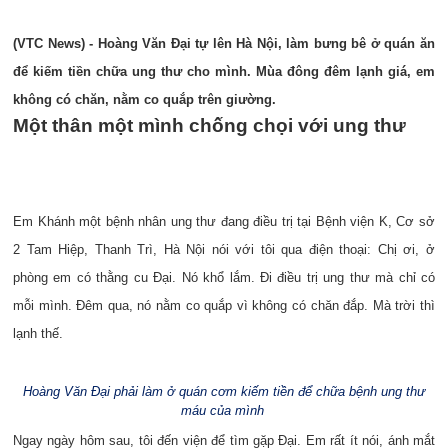
(VTC News) - Hoàng Văn Đại tự lên Hà Nội, làm bưng bê ở quán ăn
để kiếm tiền chữa ung thư cho mình. Mùa đông đêm lạnh giá, em
không có chăn, nằm co quắp trên giường.
Một thân một mình chống chọi với ung thư
Em Khánh một bệnh nhân ung thư đang điều trị tại Bệnh viện K, Cơ sở
2 Tam Hiệp, Thanh Trì, Hà Nội nói với tôi qua điện thoại: Chị ơi, ở
phòng em có thằng cu Đại. Nó khổ lắm. Đi điều trị ung thư mà chỉ có
mỗi mình. Đêm qua, nó nằm co quắp vì không có chăn đắp. Mà trời thì
lạnh thế.
Hoàng Văn Đại phải làm ở quán cơm kiếm tiền để chữa bệnh ung thư
máu của mình
Ngay ngày hôm sau, tôi đến viện để tìm gặp Đại. Em rất ít nói, ánh mắt