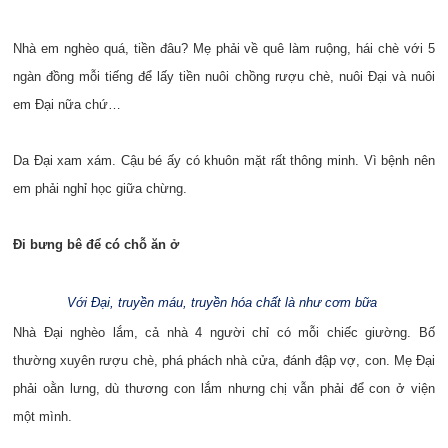
Nhà em nghèo quá, tiền đâu? Mẹ phải về quê làm ruộng, hái chè với 5
ngàn đồng mỗi tiếng để lấy tiền nuôi chồng rượu chè, nuôi Đại và nuôi
em Đại nữa chứ…
Da Đại xam xám. Cậu bé ấy có khuôn mặt rất thông minh. Vì bệnh nên
em phải nghỉ học giữa chừng.
Đi bưng bê để có chỗ ăn ở
Với Đại, truyền máu, truyền hóa chất là như cơm bữa
Nhà Đại nghèo lắm, cả nhà 4 người chỉ có mỗi chiếc giường. Bố
thường xuyên rượu chè, phá phách nhà cửa, đánh đập vợ, con. Mẹ Đại
phải oằn lưng, dù thương con lắm nhưng chị vẫn phải để con ở viện
một mình.