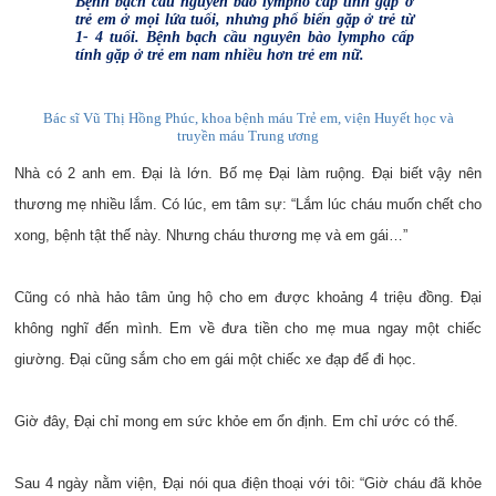
Bệnh bạch cầu nguyên bào lympho cấp tính gặp ở
trẻ em ở mọi lứa tuổi, nhưng phổ biến gặp ở trẻ từ
1- 4 tuổi. Bệnh bạch cầu nguyên bào lympho cấp
tính gặp ở trẻ em nam nhiều hơn trẻ em nữ.
Bác sĩ Vũ Thị Hồng Phúc, khoa bệnh máu Trẻ em, viện Huyết học và
truyền máu Trung ương
Nhà có 2 anh em. Đại là lớn. Bố mẹ Đại làm ruộng. Đại biết vậy nên
thương mẹ nhiều lắm. Có lúc, em tâm sự: “Lắm lúc cháu muốn chết cho
xong, bệnh tật thế này. Nhưng cháu thương mẹ và em gái…”
Cũng có nhà hảo tâm ủng hộ cho em được khoảng 4 triệu đồng. Đại
không nghĩ đến mình. Em về đưa tiền cho mẹ mua ngay một chiếc
giường. Đại cũng sắm cho em gái một chiếc xe đạp để đi học.
Giờ đây, Đại chỉ mong em sức khỏe em ổn định. Em chỉ ước có thế.
Sau 4 ngày nằm viện, Đại nói qua điện thoại với tôi: “Giờ cháu đã khỏe