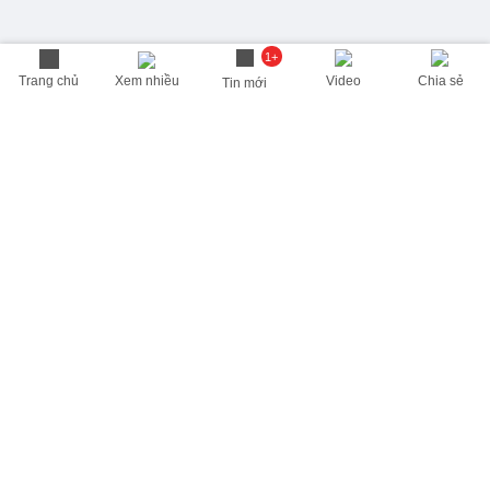
1+
Trang chủ
Xem nhiều
Video
Chia sẻ
Tin mới
THÔNG TIN HỮU ÍCH
Cập nhật nhanh các thông tin được quan tâm mỗi ngày
Lịch âm hôm nay