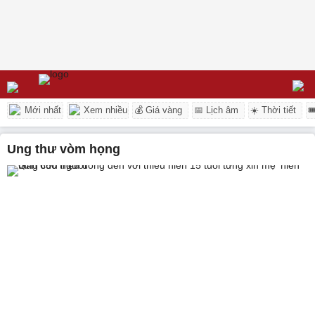
Mới nhất
Xem nhiều
💰 Giá vàng
📅 Lịch âm
☀️ Thời tiết

Ung thư vòm họng