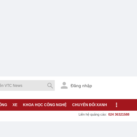
Đăng nhập
ỐNG
XE
KHOA HỌC CÔNG NGHỆ
CHUYỂN ĐỔI XANH
Liên hệ quảng cáo:
024 36321588