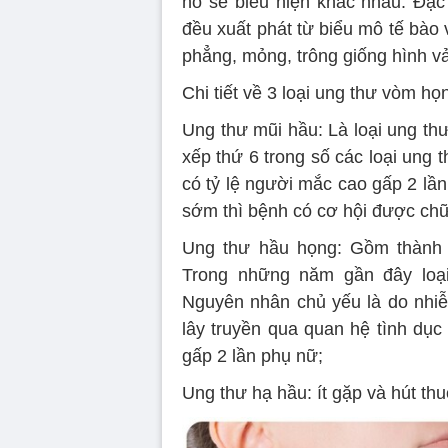
nó sẽ biểu hiện khác nhau. Đặ
đều xuất phát từ biểu mô tế bào 
phẳng, mỏng, trông giống hình vả
Chi tiết về 3 loại ung thư vòm họ
Ung thư mũi hầu: Là loại ung th
xếp thứ 6 trong số các loại ung
có tỷ lệ người mắc cao gấp 2 lần 
sớm thì bệnh có cơ hội được chữ
Ung thư hầu họng: Gồm thành 
Trong những năm gần đây loại
Nguyên nhân chủ yếu là do nhiễ
lây truyền qua quan hệ tình dụ
gấp 2 lần phụ nữ;
Ung thư hạ hầu: ít gặp và hút thu