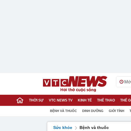
Mới
THỜI SỰ
VTC NEWS TV
KINH TẾ
THỂ THAO
THẾ G
BỆNH VÀ THUỐC
DINH DƯỠNG
GIỚI TÍNH
Sức khỏe
Bệnh và thuốc