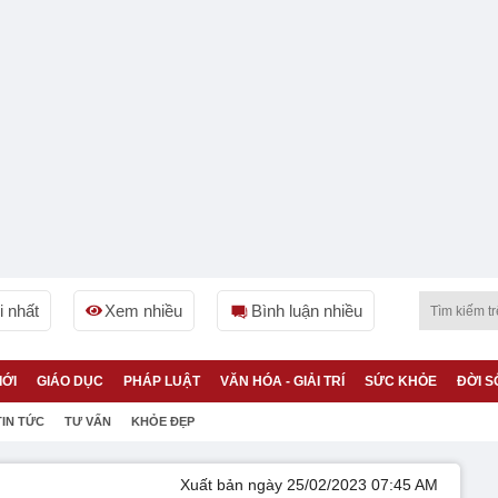
 nhất
Xem nhiều
Bình luận nhiều
IỚI
GIÁO DỤC
PHÁP LUẬT
VĂN HÓA - GIẢI TRÍ
SỨC KHỎE
ĐỜI S
TIN TỨC
TƯ VẤN
KHỎE ĐẸP
Xuất bản ngày 25/02/2023 07:45 AM