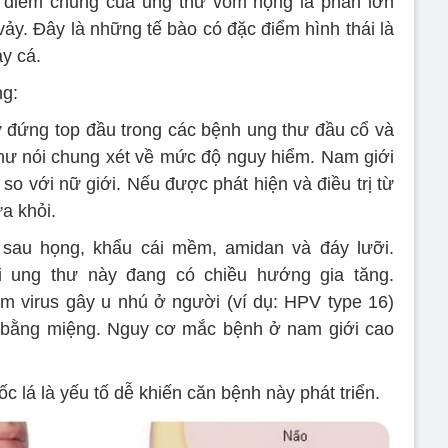
c điểm chung của ung thư vòm họng là phần lớn
vảy. Đây là những tế bào có đặc điểm hình thái là
y cá.
ng:
ư đứng top đầu trong các bệnh ung thư đầu cổ và
 thư nói chung xét về mức độ nguy hiểm. Nam giới
so với nữ giới. Nếu được phát hiện và điều trị từ
a khỏi.
sau họng, khẩu cái mềm, amidan và đáy lưỡi.
 ung thư này đang có chiều hướng gia tăng.
m virus gây u nhú ở người (ví dụ: HPV type 16)
c bằng miệng. Nguy cơ mắc bệnh ở nam giới cao
ốc lá là yếu tố dễ khiến căn bệnh này phát triển.