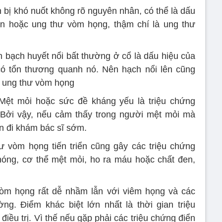
n bị khó nuốt không rõ nguyên nhân, có thể là dấu
n hoặc ung thư vòm họng, thậm chí là ung thư
h bạch huyết nổi bất thường ở cổ là dấu hiệu của
 có tổn thương quanh nó. Nên hạch nổi lên cũng
 ung thư vòm họng
 Mệt mỏi hoặc sức đề kháng yếu là triệu chứng
 Bởi vậy, nếu cảm thấy trong người mệt mỏi mà
n đi khám bác sĩ sớm.
ư vòm họng tiến triển cũng gây các triệu chứng
hóng, cơ thể mệt mỏi, ho ra máu hoặc chất đen,
vòm họng rất dễ nhầm lẫn với viêm họng và các
g. Điểm khác biệt lớn nhất là thời gian triệu
iều trị. Vì thế nếu gặp phải các triệu chứng điển