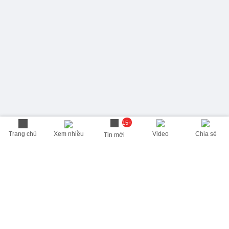
15+
Trang chủ
Xem nhiều
Video
Chia sẻ
Tin mới