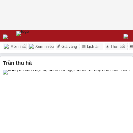
Mới nhất
Xem nhiều
💰 Giá vàng
📅 Lịch âm
☀️ Thời tiết

trần thu hà