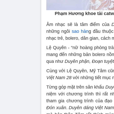
Phạm Hương khoe tài catw
Âm nhạc sẽ là tâm điểm của
D
những ngôi
sao hàn
g đầu thuộc
nhạc trẻ, bolero, dân gian, cách 
Lệ Quyên - “nữ hoàng phòng trà”
mang đến những bản bolero nồng 
qua như
Duyên phận, Đoạn tuyệ
Cùng với Lệ Quyên, Mỹ Tâm cũng
Việt Nam 28
với những tiết mục m
Từng góp mặt trên sân khấu
Duyê
niệm với chương trình thì rất n
tham gia chương trình của đạo
Đón xuân
.
Duyên dáng Việt Nam