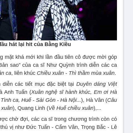
ầu hát lại hit của Bằng Kiều
g mặt khá mới khi lần đầu tiên cô được mời góp
“Bản sao” của ca sĩ Như Quỳnh trình diễn các ca
ân ca
, liên khúc
Chiều xuân - Thì thầm mùa xuân
.
h diễn các tiết mục đặc biệt tại
Duyên dáng Việt
à Anh Tuấn (
Xuân nghệ sĩ hành khúc, Em ơi Hà
Tình ca, Huế - Sài Gòn - Hà Nội...
), Hà Vân (
Câu
 xuân
), Quang Linh (
Về Huế chiều xuân
),...
ợc chờ đợi, các ca sĩ trong chương trình còn có
 thú vị như Đức Tuấn - Cẩm Vân, Trọng Bắc - Lê