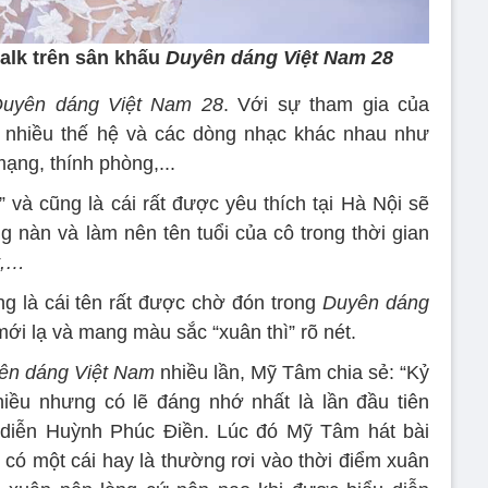
alk trên sân khấu
Duyên dáng Việt Nam 28
uyên dáng Việt Nam 28
. Với sự tham gia của
 nhiều thế hệ và các dòng nhạc khác nhau như
mạng, thính phòng,...
 và cũng là cái rất được yêu thích tại Hà Nội sẽ
nàn và làm nên tên tuổi của cô trong thời gian
t,…
 là cái tên rất được chờ đón trong
Duyên dáng
ới lạ và mang màu sắc “xuân thì” rõ nét.
n dáng Việt Nam
nhiều lần, Mỹ Tâm chia sẻ: “Kỷ
hiều nhưng có lẽ đáng nhớ nhất là lần đầu tiên
 diễn Huỳnh Phúc Điền. Lúc đó Mỹ Tâm hát bài
có một cái hay là thường rơi vào thời điểm xuân