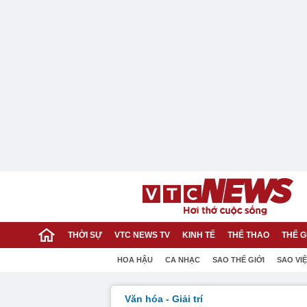
THỜI SỰ
VTC NEWS TV
KINH TẾ
THỂ THAO
THẾ G
HOA HẬU
CA NHẠC
SAO THẾ GIỚI
SAO VI
Văn hóa - Giải trí