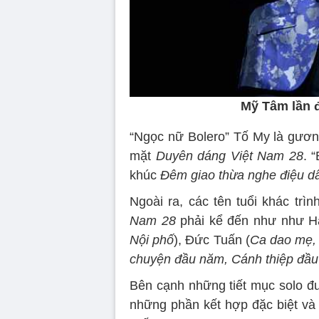
Mỹ Tâm lần đ
“Ngọc nữ Bolero” Tố My là gươn
mặt
Duyên dáng Việt Nam 28
. 
khúc
Đêm giao thừa nghe điệu d
Ngoài ra, các tên tuổi khác trìn
Nam 28
phải kể đến như như H
Nội phố
), Đức Tuấn (
Ca dao mẹ, 
chuyện đầu năm, Cánh thiệp đầu
Bên cạnh những tiết mục solo đư
những phần kết hợp đặc biệt và