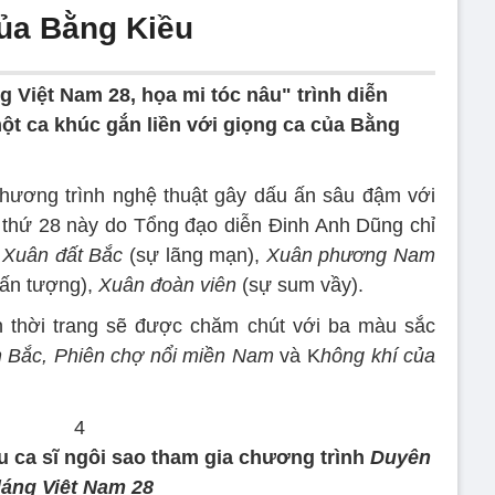
của Bằng Kiều
 Việt Nam 28, họa mi tóc nâu" trình diễn
t ca khúc gắn liền với giọng ca của Bằng
chương trình nghệ thuật gây dấu ấn sâu đậm với
c thứ 28 này do Tổng đạo diễn Đinh Anh Dũng chỉ
:
Xuân đất Bắc
(sự lãng mạn),
Xuân phương Nam
ấn tượng),
Xuân đoàn viên
(sự sum vầy).
n thời trang sẽ được chăm chút với ba màu sắc
 Bắc, Phiên chợ nổi miền Nam
và K
hông khí của
u ca sĩ ngôi sao tham gia chương trình
Duyên
áng Việt Nam 28