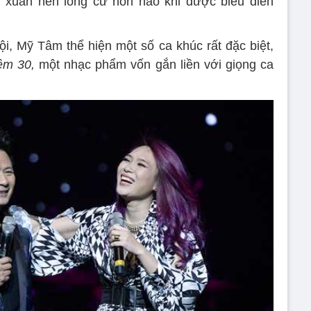
 xuân nên lòng cứ nôn nao khi được biểu diễn
ội, Mỹ Tâm thể hiện một số ca khúc rất đặc biệt,
êm 30,
một nhạc phẩm vốn gắn liền với giọng ca