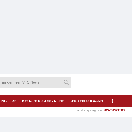
ỐNG
XE
KHOA HỌC CÔNG NGHỆ
CHUYỂN ĐỔI XANH
Liên hệ quảng cáo:
024 36321588