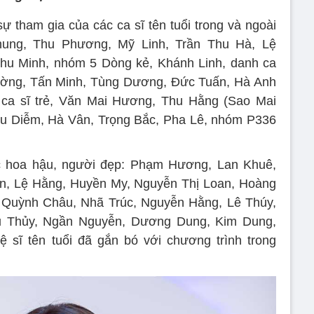
ự tham gia của các ca sĩ tên tuổi trong và ngoài
ng, Thu Phương, Mỹ Linh, Trần Thu Hà, Lệ
u Minh, nhóm 5 Dòng kẻ, Khánh Linh, danh ca
rường, Tấn Minh, Tùng Dương, Đức Tuấn, Hà Anh
ca sĩ trẻ, Văn Mai Hương, Thu Hằng (Sao Mai
ều Diễm, Hà Vân, Trọng Bắc, Pha Lê, nhóm P336
c hoa hậu, người đẹp: Phạm Hương, Lan Khuê,
, Lệ Hằng, Huyền My, Nguyễn Thị Loan, Hoàng
Quỳnh Châu, Nhã Trúc, Nguyễn Hằng, Lê Thúy,
u Thủy, Ngần Nguyễn, Dương Dung, Kim Dung,
ệ sĩ tên tuổi đã gắn bó với chương trình trong