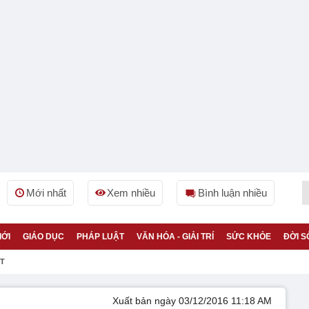
Mới nhất
Xem nhiều
Bình luận nhiều
IỚI
GIÁO DỤC
PHÁP LUẬT
VĂN HÓA - GIẢI TRÍ
SỨC KHỎE
ĐỜI S
ỆT
Xuất bản ngày 03/12/2016 11:18 AM