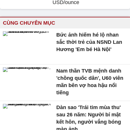
USD/ounce
CÙNG CHUYÊN MỤC
Bức ảnh hiếm hé lộ nhan
sắc thời trẻ của NSND Lan
Hương 'Em bé Hà Nội'
Nam thần TVB mệnh danh
'chồng quốc dân', U60 viên
mãn bên vợ hoa hậu nổi
tiếng
Dàn sao 'Trái tim mùa thu'
sau 26 năm: Người bí mật
kết hôn, người vắng bóng
màn ảnh