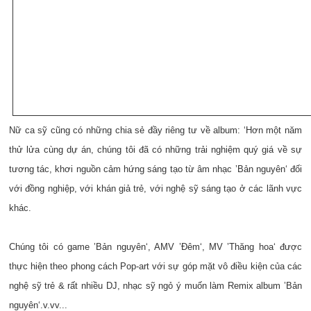
Nữ ca sỹ cũng có những chia sẻ đầy riêng tư về album: ‘Hơn một năm
thử lửa cùng dự án, chúng tôi đã có những trải nghiệm quý giá về sự
tương tác, khơi nguồn cảm hứng sáng tạo từ âm nhạc ’Bản nguyên‘ đối
với đồng nghiệp, với khán giả trẻ, với nghệ sỹ sáng tạo ở các lãnh vực
khác.
Chúng tôi có game ’Bản nguyên‘, AMV ’Đêm‘, MV ’Thăng hoa‘ được
thực hiện theo phong cách Pop-art với sự góp mặt vô điều kiện của các
nghệ sỹ trẻ & rất nhiều DJ, nhạc sỹ ngỏ ý muốn làm Remix album ’Bản
nguyên‘.v.vv...