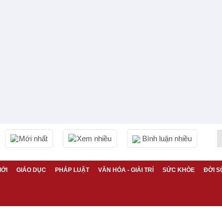
Mới nhất
Xem nhiều
Bình luận nhiều
IỚI
GIÁO DỤC
PHÁP LUẬT
VĂN HÓA - GIẢI TRÍ
SỨC KHỎE
ĐỜI S