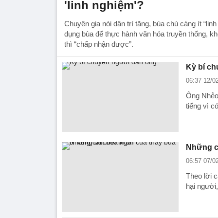
'linh nghiệm'?
Chuyên gia nói dân trí tăng, bùa chú càng ít “lin
dụng bùa để thực hành văn hóa truyền thống, k
thì “chấp nhận được”.
Kỳ bí ch
06:37 12/0
Ông Nhẻo 
tiếng vì c
Những cá
06:57 07/0
Theo lời 
hại người,