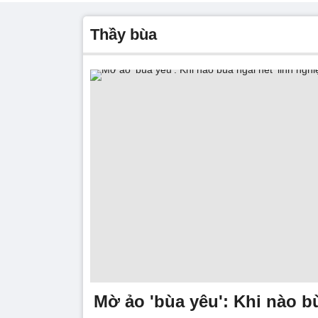
thầy bùa
Mờ ảo 'bùa yêu': Khi nào b