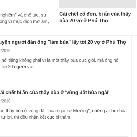
Cái chết cô đơn, bí ẩn của thầy
h nghiệm” và chế tác, sử
bùa 20 vợ ở Phú Thọ
hông vì mục đích mờ ám,
uyện người đàn ông "làm bùa" lấy tới 20 vợ ở Phú Thọ
2/2016
nổi tiếng không phải vì là một thầy bùa cực giỏi, mà ông nổi
ó tới 20 người vợ.
i chết bí ẩn của thầy bùa ở 'vùng đất bùa ngải'
2/2016
các thầy bùa ở vùng đất "bùa ngải xứ Mường", những ai làm bùa
 tư lợi, thì đều nhận kết cục bi thảm.