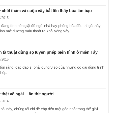
 chết thảm và cuộc vây bắt tên thầy bùa tàn bạo
5/2015
đang tính nên giật đổ ngôi nhà hay phóng hỏa đốt, thì gã thầy
ao mở đường máu thoát ra khỏi vòng vây.
 tà thuật dùng sọ luyện phép biến hình ở miền Tây
5/2015
đồn rằng, các đạo sĩ phải dùng 9 sọ của những cô gái đồng trinh
phép.
ự thật về ngải… ăn thịt người
1/2014
 bài này, chúng tôi chỉ đề cập đến một góc nhỏ trong thế giới