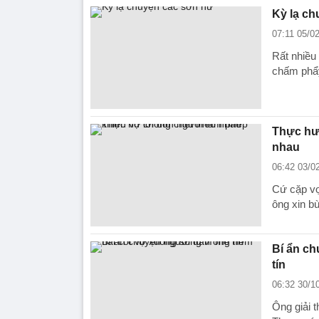
Kỳ lạ ch
07:11 05/0
Rất nhiều 
chấm phẩy
Thực hư 
nhau
06:42 03/0
Cứ cặp vợ
ông xin b
Bí ẩn ch
tín
06:32 30/1
Ông giải 