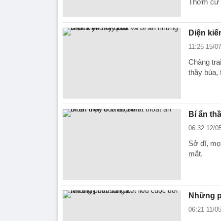
Thơm cứ h
Diện kiế
11:25 15/0
Chàng trai
thầy bùa,
Bí ẩn th
06:32 12/0
Sở dĩ, mọi
mắt.
Những ph
06:21 11/0