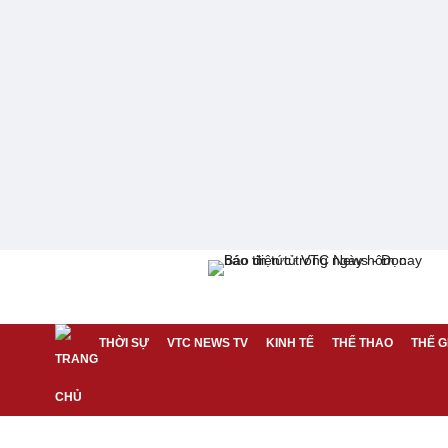
THỜI SỰ
VTC NEWS TV
KINH TẾ
THỂ THAO
THẾ G