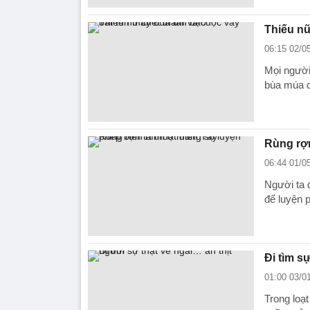
Thiếu nữ
06:15 02/0
Mọi người 
bùa múa d
Rùng rợn
06:44 01/0
Người ta 
để luyện 
Đi tìm s
01:00 03/0
Trong loạt