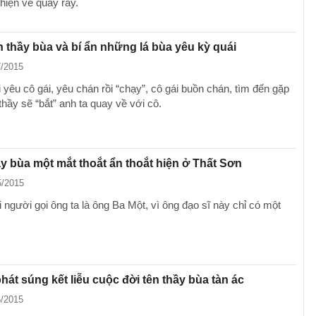
iện về quấy rầy.
n thầy bùa và bí ẩn những lá bùa yêu kỳ quái
7/2015
 yêu cô gái, yêu chán rồi “chạy”, cô gái buồn chán, tìm đến gặp
 thầy sẽ “bắt” anh ta quay về với cô.
ầy bùa một mắt thoắt ẩn thoắt hiện ở Thất Sơn
5/2015
 người gọi ông ta là ông Ba Một, vì ông đạo sĩ này chỉ có một
át súng kết liễu cuộc đời tên thầy bùa tàn ác
5/2015