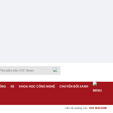
ỐNG
XE
KHOA HỌC CÔNG NGHỆ
CHUYỂN ĐỔI XANH
Liên hệ quảng cáo:
024 36321588