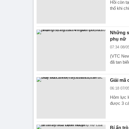
Hồi còn tạ
thổ khi ch
Những sọ
phụ nữ
07:34 08/0
(VTC News)
đã tan biế
Giải mã 
06:18 07/0
Hôm lực l
được 3 cái
Bí ẩn tr