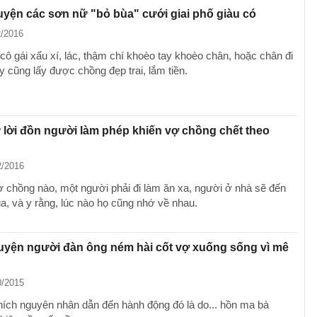
uyện các sơn nữ "bỏ bùa" cưới giai phố giàu có
2/2016
cô gái xấu xí, lác, thậm chí khoèo tay khoèo chân, hoặc chân đi
 cũng lấy được chồng đẹp trai, lắm tiền.
lời đồn người làm phép khiến vợ chồng chết theo
2/2016
 chồng nào, một người phải đi làm ăn xa, người ở nhà sẽ đến
ùa, và y rằng, lúc nào họ cũng nhớ về nhau.
uyện người đàn ông ném hài cốt vợ xuống sống vì mê
0/2015
thích nguyên nhân dẫn đến hành động đó là do... hồn ma bà