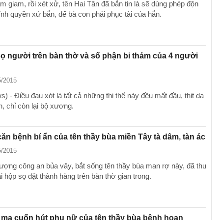
m giam, rồi xét xử, tên Hai Tân đã bắn tin là sẽ dùng phép độn
ính quyền xử bắn, để bà con phải phục tài của hắn.
 người trên bàn thờ và số phận bi thảm của 4 người
5/2015
 - Điều đau xót là tất cả những thi thể này đều mất đầu, thịt da
n, chỉ còn lại bộ xương.
căn bệnh bí ẩn của tên thầy bùa miền Tây tà dâm, tàn ác
5/2015
ượng công an bủa vây, bắt sống tên thầy bùa man rợ này, đã thu
 hộp sọ đặt thành hàng trên bàn thờ gian trong.
ò ma cuốn hút phụ nữ của tên thầy bùa bệnh hoạn