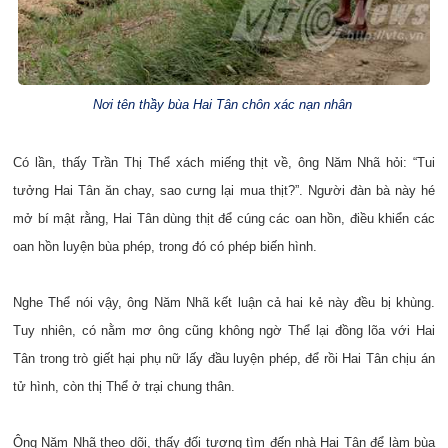
Nơi tên thầy bùa Hai Tân chôn xác nạn nhân
Có lần, thấy Trần Thị Thể xách miếng thịt về, ông Năm Nhã hỏi: “Tui
tưởng Hai Tân ăn chay, sao cưng lại mua thịt?”. Người đàn bà này hé
mở bí mật rằng, Hai Tân dùng thịt để cúng các oan hồn, điều khiển các
oan hồn luyện bùa phép, trong đó có phép biến hình.
Nghe Thể nói vậy, ông Năm Nhã kết luận cả hai kẻ này đều bị khùng.
Tuy nhiên, có nằm mơ ông cũng không ngờ Thể lại đồng lõa với Hai
Tân trong trò giết hại phụ nữ lấy đầu luyện phép, để rồi Hai Tân chịu án
tử hình, còn thị Thể ở trại chung thân.
Ông Năm Nhã theo dõi, thấy đối tượng tìm đến nhà Hai Tân để làm bùa