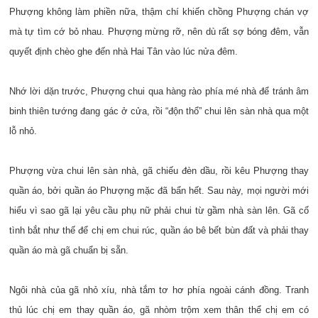
Phượng không làm phiền nữa, thậm chí khiến chồng Phượng chán vợ
mà tự tìm cớ bỏ nhau. Phượng mừng rỡ, nên dù rất sợ bóng đêm, vẫn
quyết định chèo ghe đến nhà Hai Tân vào lúc nửa đêm.
Nhớ lời dặn trước, Phượng chui qua hàng rào phía mé nhà để tránh âm
binh thiên tướng đang gác ở cửa, rồi “độn thổ” chui lên sàn nhà qua một
lỗ nhỏ.
Phượng vừa chui lên sàn nhà, gã chiếu đèn dầu, rồi kêu Phượng thay
quần áo, bởi quần áo Phượng mặc đã bẩn hết. Sau này, mọi người mới
hiểu vì sao gã lại yêu cầu phụ nữ phải chui từ gầm nhà sàn lên. Gã cố
tình bắt như thế để chị em chui rúc, quần áo bê bết bùn đất và phải thay
quần áo mà gã chuẩn bị sẵn.
Ngôi nhà của gã nhỏ xíu, nhà tắm tơ hơ phía ngoài cánh đồng. Tranh
thủ lúc chị em thay quần áo, gã nhòm trộm xem thân thể chị em có