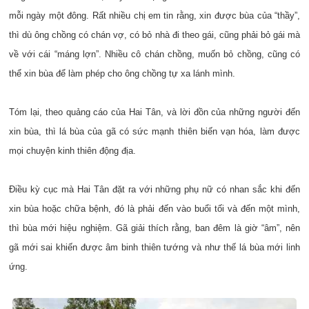
mỗi ngày một đông. Rất nhiều chị em tin rằng, xin được bùa của “thầy”,
thì dù ông chồng có chán vợ, có bỏ nhà đi theo gái, cũng phải bỏ gái mà
về với cái “máng lợn”. Nhiều cô chán chồng, muốn bỏ chồng, cũng có
thể xin bùa để làm phép cho ông chồng tự xa lánh mình.
Tóm lại, theo quảng cáo của Hai Tân, và lời đồn của những người đến
xin bùa, thì lá bùa của gã có sức mạnh thiên biến vạn hóa, làm được
mọi chuyện kinh thiên động địa.
Điều kỳ cục mà Hai Tân đặt ra với những phụ nữ có nhan sắc khi đến
xin bùa hoặc chữa bệnh, đó là phải đến vào buổi tối và đến một mình,
thì bùa mới hiệu nghiệm. Gã giải thích rằng, ban đêm là giờ “âm”, nên
gã mới sai khiến được âm binh thiên tướng và như thế lá bùa mới linh
ứng.