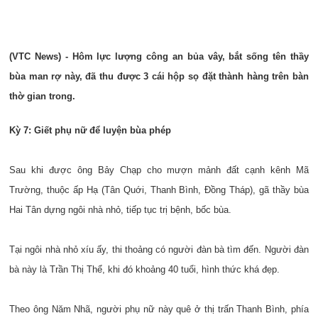
(VTC News) - Hôm lực lượng công an bủa vây, bắt sống tên thầy
bùa man rợ này, đã thu được 3 cái hộp sọ đặt thành hàng trên bàn
thờ gian trong.
Kỳ 7: Giết phụ nữ để luyện bùa phép
Sau khi được ông Bảy Chạp cho mượn mảnh đất cạnh kênh Mã
Trường, thuộc ấp Hạ (Tân Quới, Thanh Bình, Đồng Tháp), gã thầy bùa
Hai Tân dựng ngôi nhà nhỏ, tiếp tục trị bệnh, bốc bùa.
Tại ngôi nhà nhỏ xíu ấy, thi thoảng có người đàn bà tìm đến. Người đàn
bà này là Trần Thị Thể, khi đó khoảng 40 tuổi, hình thức khá đẹp.
Theo ông Năm Nhã, người phụ nữ này quê ở thị trấn Thanh Bình, phía