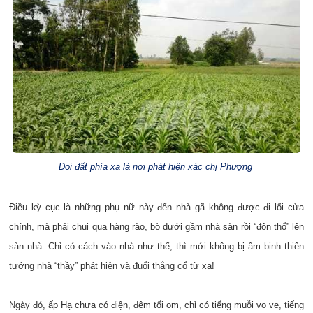
Doi đất phía xa là nơi phát hiện xác chị Phượng
Điều kỳ cục là những phụ nữ này đến nhà gã không được đi lối cửa
chính, mà phải chui qua hàng rào, bò dưới gầm nhà sàn rồi “độn thổ” lên
sàn nhà. Chỉ có cách vào nhà như thế, thì mới không bị âm binh thiên
tướng nhà “thầy” phát hiện và đuổi thẳng cổ từ xa!
Ngày đó, ấp Hạ chưa có điện, đêm tối om, chỉ có tiếng muỗi vo ve, tiếng