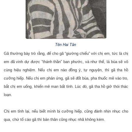
Tên Hai Tân
Gã thường bày trò rằng, để cho gã “giường chiếu” với chị em, tức là chị
em đã vinh dự được “thánh thần” ban phước, và như thế, lá bùa sẽ vô
cùng hiệu nghiệm. Nếu chị em nào đồng ý, tự nguyện, thì gã tha hồ
cưỡng hiếp. Nếu chị em phản ứng, gã sẽ đốt bùa, pha thuốc mê vào tro,
bắt chị em uống, khiến mê man bất tỉnh. Lúc đó, gã tha hồ giở thói thác
loạn.
Chị em tỉnh lại, nếu biết mình bị cưỡng hiếp, cũng đành nhịn nhục cho
qua, chứ tố cáo gã thì bản thân cũng nhục nhã không kém.