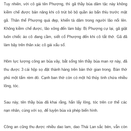
Tuy nhiên, với cô gái tên Phượng, thì gã thầy bùa dâm tặc này không
kiềm chế được bản năng khi cô trút bỏ bộ quần áo bẩn thỉu trước mặt
gã. Thân thể Phượng quá đẹp, khiến tà dâm trong người lão nổi lên.
Không kiềm chế được, lão xông đến làm bậy. Bị Phượng cự lại, gã giật
luôn chiếc áo cô đang cầm, siết cổ Phượng đến khi cô tắt thở. Gã đã
làm bậy trên thân xác cô gái xấu số.
Hôm lực lượng công an bủa vây, bắt sống tên thầy bùa man rợ này, đã
thu được 3 cái hộp sọ đặt thành hàng trên bàn thờ gian trong. Bàn thờ
phủ một tấm rèm đỏ. Cạnh ban thờ còn có một hũ thủy tinh chứa nhiều
lông, tóc.
Sau này, tên thầy bùa đã khai rằng, hắn lấy lông, tóc trên cơ thể các
nạn nhân, cùng với sọ, để luyện bùa và phép biến hình.
Công an cũng thu được nhiều dao lam, dao Thái Lan sắc bén, vẫn còn