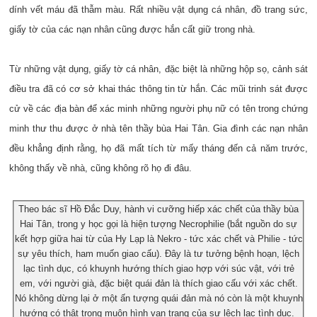
dính vết máu đã thẫm màu. Rất nhiều vật dụng cá nhân, đồ trang sức,
giấy tờ của các nạn nhân cũng được hắn cất giữ trong nhà.
Từ những vật dụng, giấy tờ cá nhân, đặc biệt là những hộp sọ, cảnh sát
điều tra đã có cơ sở khai thác thông tin từ hắn. Các mũi trinh sát được
cử về các địa bàn để xác minh những người phụ nữ có tên trong chứng
minh thư thu được ở nhà tên thầy bùa Hai Tân. Gia đình các nạn nhân
đều khẳng định rằng, họ đã mất tích từ mấy tháng đến cả năm trước,
không thấy về nhà, cũng không rõ họ đi đâu.
Theo bác sĩ Hồ Đắc Duy, hành vi cưỡng hiếp xác chết của thầy bùa
Hai Tân, trong y học gọi là hiện tượng Necrophilie (bắt nguồn do sự
kết hợp giữa hai từ của Hy Lạp là Nekro - tức xác chết và Philie - tức
sự yêu thích, ham muốn giao cấu). Đây là tư tưởng bệnh hoạn, lệch
lạc tình dục, có khuynh hướng thích giao hợp với súc vật, với trẻ
em, với người già, đặc biệt quái đản là thích giao cấu với xác chết.
Nó không dừng lại ở một ấn tượng quái đản mà nó còn là một khuynh
hướng có thật trong muôn hình vạn trạng của sự lệch lạc tình dục.