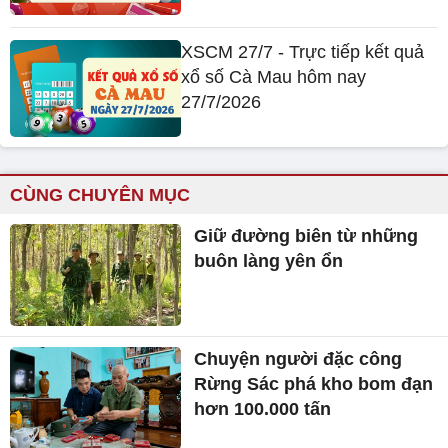
XSCM 27/7 - Trực tiếp kết quả
xổ số Cà Mau hôm nay
27/7/2026
CÙNG CHUYÊN MỤC
Giữ đường biên từ những
buôn làng yên ổn
Chuyện người đặc công
Rừng Sác phá kho bom đạn
hơn 100.000 tấn