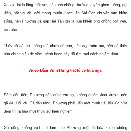
Xa vợ, lại lo lắng mất vợ, nên anh chồng thường xuyên ghen tuông, gọi
điện, bắt vợ về. Với mong muốn được lên Sài Gòn chuyên tâm kiếm
sống, nên Phượng đã gặp Hai Tân xin lá bùa khiến ông chồng bớt yêu,
bớt nhớ.
Thấy cô gái có chồng mà chưa có con, sắc đẹp mặn mà, nên gã thầy
bùa chính hiệu dê xồm, bệnh hoạn này đã tìm mọi cách chiếm đoạt.
Video Đàm Vĩnh Hưng tiết lộ về bùa ngải
Đêm đầu tiên, Phượng đến cùng em họ, không chiếm đoạt được, nên
gã đã đuổi về. Gã dặn rằng, Phượng phải đến một mình và đến lúc nửa
đêm thì lá bùa mới thực sự hiệu nghiệm.
Gã cũng khẳng định sẽ làm cho Phượng một lá bùa khiến chồng