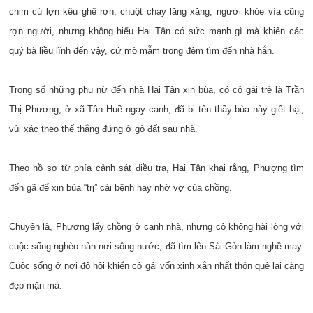
chim cú lợn kêu ghê rợn, chuột chạy lăng xăng, người khỏe vía cũng
rợn người, nhưng không hiểu Hai Tân có sức mạnh gì mà khiến các
quý bà liều lĩnh đến vậy, cứ mò mẫm trong đêm tìm đến nhà hắn.
Trong số những phụ nữ đến nhà Hai Tân xin bùa, có cô gái trẻ là Trần
Thị Phượng, ở xã Tân Huề ngay cạnh, đã bị tên thầy bùa này giết hại,
vùi xác theo thế thẳng đứng ở gò đất sau nhà.
Theo hồ sơ từ phía cảnh sát điều tra, Hai Tân khai rằng, Phượng tìm
đến gã để xin bùa “trị” cái bệnh hay nhớ vợ của chồng.
Chuyện là, Phượng lấy chồng ở cạnh nhà, nhưng cô không hài lòng với
cuộc sống nghèo nàn nơi sông nước, đã tìm lên Sài Gòn làm nghề may.
Cuộc sống ở nơi đô hội khiến cô gái vốn xinh xắn nhất thôn quê lại càng
đẹp mặn mà.