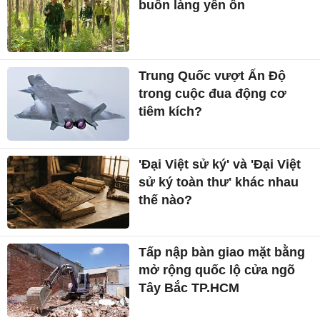
buôn làng yên ổn
Trung Quốc vượt Ấn Độ
trong cuộc đua động cơ
tiêm kích?
'Đại Việt sử ký' và 'Đại Việt
sử ký toàn thư' khác nhau
thế nào?
Tấp nập bàn giao mặt bằng
mở rộng quốc lộ cửa ngõ
Tây Bắc TP.HCM