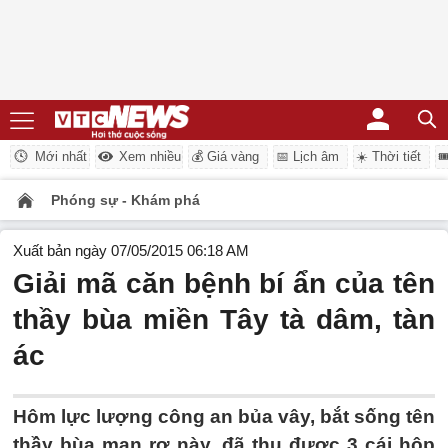
Mới nhất
Xem nhiều
💰 Giá vàng
📅 Lịch âm
☀️ Thời tiết

Phóng sự - Khám phá
Xuất bản ngày 07/05/2015 06:18 AM
Giải mã căn bệnh bí ẩn của tên
thầy bùa miền Tây tà dâm, tàn
ác
Hôm lực lượng công an bủa vây, bắt sống tên
thầy bùa man rợ này, đã thu được 3 cái hộp