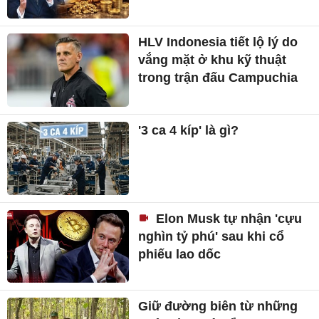
HLV Indonesia tiết lộ lý do
vắng mặt ở khu kỹ thuật
trong trận đấu Campuchia
'3 ca 4 kíp' là gì?
Elon Musk tự nhận 'cựu
nghìn tỷ phú' sau khi cổ
phiếu lao dốc
Giữ đường biên từ những