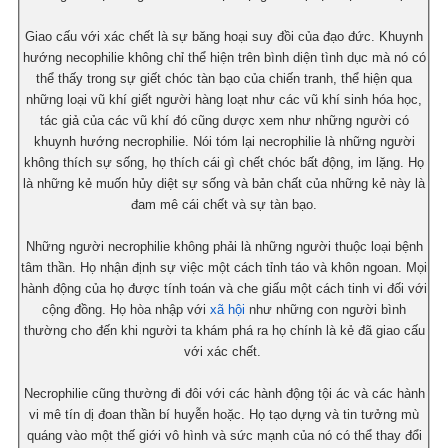
Giao cấu với xác chết là sự băng hoại suy đồi của đạo đức. Khuynh
hướng necophilie không chỉ thể hiện trên bình diện tình dục mà nó có
thể thấy trong sự giết chóc tàn bạo của chiến tranh, thể hiện qua
những loại vũ khí giết người hàng loạt như các vũ khí sinh hóa học,
tác giả của các vũ khí đó cũng dược xem như những người có
khuynh hướng necrophilie. Nói tóm lại necrophilie là những người
không thích sự sống, họ thích cái gì chết chóc bất động, im lặng. Họ
là những kẻ muốn hủy diệt sự sống và bản chất của những kẻ này là
đam mê cái chết và sự tàn bạo.
Những người necrophilie không phải là những người thuộc loại bệnh
tâm thần. Họ nhận định sự việc một cách tỉnh táo và khôn ngoan. Mọi
hành động của họ được tính toán và che giấu một cách tinh vi đối với
cộng đồng. Họ hòa nhập với
xã hội
như những con người bình
thường cho đến khi người ta khám phá ra họ chính là kẻ đã giao cấu
với xác chết.
Necrophilie cũng thường đi đôi với các hành động tội ác và các hành
vi mê tín dị đoan thần bí huyễn hoặc. Họ tạo dựng và tin tưởng mù
quáng vào một thế giới vô hình và sức mạnh của nó có thể thay đổi