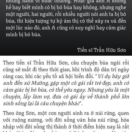
hề hay biết mình có bị bỏ bùa hay không, nhưng nghe
một người, hai người, rồi nhiều người nói anh ta bị bỏ
bùa, thì hiện tượng tự kỷ ám thị có thể xảy ra và đến
một lúc nào đó, anh A cũng có suy nghĩ hay cảm giác
mình bị bỏ bùa.
Tiến sĩ Trần Hữu Sơn
Theo tiến sĩ Trần Hữu Sơn, câu chuyện bùa ngải rồi
cũng sẽ mất đi theo thời gian, khi trình độ dân trí ngày
càng cao, khi các yếu tố xã hội biến đổi. “
Ví dụ bây giờ
anh đến xứ Mường, gặp một cô gái rất trẻ đẹp, anh có
cảm giác bị bỏ bùa, có thể yêu ngay. Nhưng yêu là một
chuyện, lấy làm vợ, đưa cô gái ấy về thành phố lớn
sinh sống lại là câu chuyện khác
”.
Theo ông Sơn, một con người sinh ra ở núi rừng, quen
với ruộng nương, với đời sống văn hóa núi rừng, hòa
nhập với đời sống thị thành ở thời điểm hiện nay là rất