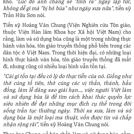
khó.
“Lúc đó anh chàng sẽ ”tỉnh ra“ ngay lập tức,
không dễ gì mà ”bị bỏ bùa“ như ngày xưa nữa”,
tiến sỹ
Trần Hữu Sơn nói.
Tiến sỹ Hoàng Văn Chung (Viện Nghiên cứu Tôn giáo,
thuộc Viện Hàn lâm Khoa học Xã hội Việt Nam) cho
rằng, làm và sử dụng bùa cũng là một trong những thực
hành văn hóa, tôn giáo truyền thống phổ biến trong các
dân tộc ở Việt Nam. Trong thời hiện đại, có những loại
hình thực hành văn hóa, tôn giáo truyền thống đã mất
đi, nhưng cũng có nhiều loại hình vẫn tồn tại.
“Cái gì tồn tại đều có lý do thực tiễn của nó. Giống như
thờ cúng tổ tiên, thờ cúng các vị thần, thánh, hầu
đồng, làm lễ dâng sao giải hạn…, việc người Việt làm
và sử dụng bùa là để tìm cách khai thác quyền lực
siêu nhiên để đạt những mục đích cụ thể trong đời
sống trần tục thường ngày. Thời xa xưa, làm và sử
dụng bùa là một loại ma thuật, vốn được tin và chấp
nhận rộng rãi”,
tiến sỹ Hoàng Văn Chung nói.
Theo ông Chung, về bản chất, làm và sử dụng bùa, gồm