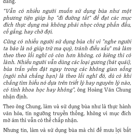
dẳng.
“Vẫn có nhiều người muốn sử dụng bùa như một
phương tiện giúp họ ”đi đường tắt“ để đạt các mục
đích thực dụng mà không phải nhọc công phấn đấu,
cố gắng, hay chờ đợi.
Cũng có nhiều người sử dụng bùa chỉ vì ”nghe người
ta bảo là nó giúp trừ ma quỷ, tránh điều xấu“ mà làm
theo theo lối nghĩ có còn hơn không, có kiêng thì có
lành.
Nhiều người vẫn dùng các loại gương (bát quái),
bùa trấn yếm đặt ngay trong các không gian sống
(ngôi nhà chẳng hạn) là theo lối nghĩ đó, dù có khi
chẳng tìm hiểu nó dựa trên triết lý hay nguyên lý nào,
có tính khoa học hay không”,
ông Hoàng Văn Chung
nhận định.
Theo ông Chung, làm và sử dụng bùa như là thực hành
văn hóa, tín ngưỡng truyền thống, không vì mục đích
mờ ám thì vẫn có thể chấp nhận.
Nhưng tin, làm và sử dụng bùa mà chỉ để mưu lợi bất