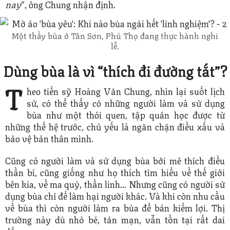
nay
”, ông Chung nhận định.
Một thầy bùa ở Tân Sơn, Phú Thọ đang thực hành nghi
lễ.
Dùng bùa là vì “thích đi đường tắt”?
T
heo tiến sỹ Hoàng Văn Chung, nhìn lại suốt lịch
sử, có thể thấy có những người làm và sử dụng
bùa như một thói quen, tập quán học được từ
những thế hệ trước, chủ yếu là ngăn chặn điều xấu và
bảo vệ bản thân mình.
Cũng có người làm và sử dụng bùa bởi mê thích điều
thần bí, cũng giống như họ thích tìm hiểu về thế giới
bên kia, về ma quỷ, thần linh… Nhưng cũng có người sử
dụng bùa chỉ để làm hại người khác. Và khi còn nhu cầu
về bùa thì còn người làm ra bùa để bán kiếm lợi. Thị
trường này dù nhỏ bé, tản mạn, vẫn tồn tại rất dai