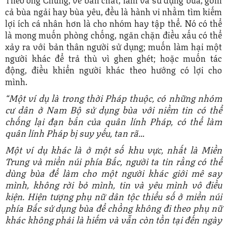
cả bùa ngải hay bùa yêu, đều là hành vi nhằm tìm kiếm
lợi ích cá nhân hơn là cho nhóm hay tập thể. Nó có thể
là mong muốn phòng chống, ngăn chặn điều xấu có thể
xảy ra với bản thân người sử dụng; muốn làm hại một
người khác để trả thù vì ghen ghét; hoặc muốn tác
động, điều khiển người khác theo hướng có lợi cho
mình.
“Một ví dụ là trong thời Pháp thuộc, có những nhóm
cư dân ở Nam Bộ sử dụng bùa với niềm tin có thể
chống lại đạn bắn của quân lính Pháp, có thể làm
quân lính Pháp bị suy yếu, tan rã…
Một ví dụ khác là ở một số khu vực, nhất là Miền
Trung và miền núi phía Bắc, người ta tin rằng có thể
dùng bùa để làm cho một người khác giới mê say
mình, không rời bỏ mình, tin và yêu mình vô điều
kiện. Hiện tượng phụ nữ dân tộc thiểu số ở miền núi
phía Bắc sử dụng bùa để chồng không đi theo phụ nữ
khác không phải là hiếm và vẫn còn tồn tại đến ngày