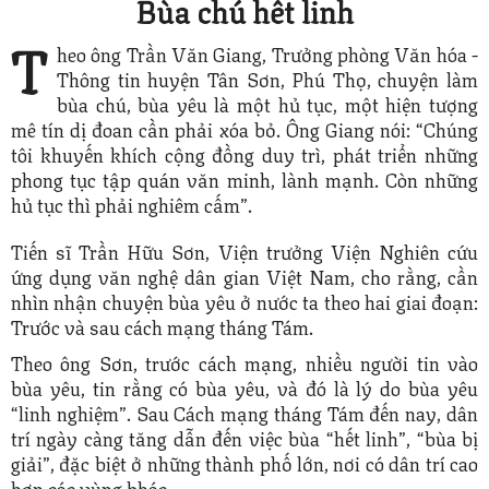
Bùa chú hết linh
T
heo ông Trần Văn Giang, Trưởng phòng Văn hóa -
Thông tin huyện Tân Sơn, Phú Thọ, chuyện làm
bùa chú, bùa yêu là một hủ tục, một hiện tượng
mê tín dị đoan cần phải xóa bỏ. Ông Giang nói: “Chúng
tôi khuyến khích cộng đồng duy trì, phát triển những
phong tục tập quán văn minh, lành mạnh. Còn những
hủ tục thì phải nghiêm cấm”.
Tiến sĩ Trần Hữu Sơn, Viện trưởng Viện Nghiên cứu
ứng dụng văn nghệ dân gian Việt Nam, cho rằng, cần
nhìn nhận chuyện bùa yêu ở nước ta theo hai giai đoạn:
Trước và sau cách mạng tháng Tám.
Theo ông Sơn, trước cách mạng, nhiều người tin vào
bùa yêu, tin rằng có bùa yêu, và đó là lý do bùa yêu
“linh nghiệm”. Sau Cách mạng tháng Tám đến nay, dân
trí ngày càng tăng dẫn đến việc bùa “hết linh”, “bùa bị
giải”, đặc biệt ở những thành phố lớn, nơi có dân trí cao
hơn các vùng khác.