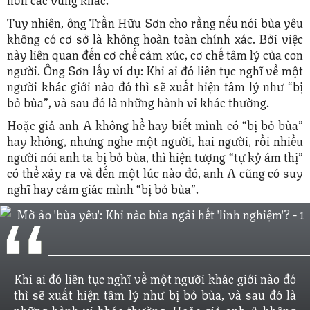
Tuy nhiên, ông Trần Hữu Sơn cho rằng nếu nói bùa yêu
không có cơ sở là không hoàn toàn chính xác. Bởi việc
này liên quan đến cơ chế cảm xúc, cơ chế tâm lý của con
người. Ông Sơn lấy ví dụ: Khi ai đó liên tục nghĩ về một
người khác giới nào đó thì sẽ xuất hiện tâm lý như “bị
bỏ bùa”, và sau đó là những hành vi khác thường.
Hoặc giả anh A không hề hay biết mình có “bị bỏ bùa”
hay không, nhưng nghe một người, hai người, rồi nhiều
người nói anh ta bị bỏ bùa, thì hiện tượng “tự kỷ ám thị”
có thể xảy ra và đến một lúc nào đó, anh A cũng có suy
nghĩ hay cảm giác mình “bị bỏ bùa”.
Khi ai đó liên tục nghĩ về một người khác giới nào đó
thì sẽ xuất hiện tâm lý như bị bỏ bùa, và sau đó là
những hành vi khác thường. Hoặc giả anh A không