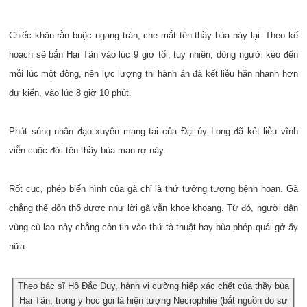
Chiếc khăn rằn buộc ngang trán, che mắt tên thầy bùa này lại. Theo kế
hoạch sẽ bắn Hai Tân vào lúc 9 giờ tối, tuy nhiên, dòng người kéo đến
mỗi lúc một đông, nên lực lượng thi hành án đã kết liễu hắn nhanh hơn
dự kiến, vào lúc 8 giờ 10 phút.
Phút súng nhân đạo xuyên mang tai của Đại úy Long đã kết liễu vĩnh
viễn cuộc đời tên thầy bùa man rợ này.
Rốt cục, phép biến hình của gã chỉ là thứ tưởng tượng bệnh hoạn. Gã
chẳng thể độn thổ được như lời gã vẫn khoe khoang. Từ đó, người dân
vùng cù lao này chẳng còn tin vào thứ tà thuật hay bùa phép quái gở ấy
nữa.
Theo bác sĩ Hồ Đắc Duy, hành vi cưỡng hiếp xác chết của thầy bùa
Hai Tân, trong y học gọi là hiện tượng Necrophilie (bắt nguồn do sự