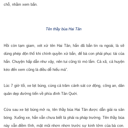
chỗ, nhằm xem bắn.
Tên thầy bùa Hai Tân
Hồi còn tạm giam, xét xử tên Hai Tân, hắn đã bắn tin ra ngoài, là sẽ
dùng phép độn thổ khi chính quyền xử bắn, để bà con phải phục tài của
hắn. Chuyện hấp dẫn như vậy, nên tui cũng tò mò lắm. Cả xã, cả huyện
kéo đến xem cũng là điều dễ hiểu mà”.
Lúc 7 giờ tối, xe bịt bùng, cùng cả trăm cảnh sát cơ động, công an, dân
quân dẹp đường tiến về phía đình Tân Quới.
Cửa sau xe bịt bùng mở ra, tên thầy bùa Hai Tân được dẫn giải ra sân
bóng. Xuống xe, hắn vẫn chưa biết là phải ra pháp trường. Tên thầy bùa
này vẫn điềm tĩnh, mặt mũi nhơn nhơn trước sự kinh tởm của bà con.