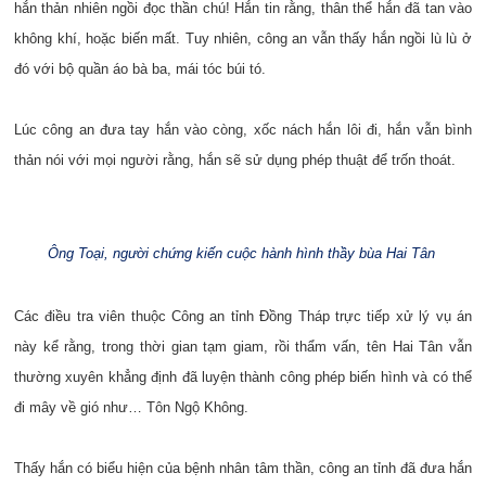
hắn thản nhiên ngồi đọc thần chú! Hắn tin rằng, thân thể hắn đã tan vào
không khí, hoặc biến mất. Tuy nhiên, công an vẫn thấy hắn ngồi lù lù ở
đó với bộ quần áo bà ba, mái tóc búi tó.
Lúc công an đưa tay hắn vào còng, xốc nách hắn lôi đi, hắn vẫn bình
thản nói với mọi người rằng, hắn sẽ sử dụng phép thuật để trốn thoát.
Ông Toại, người chứng kiến cuộc hành hình thầy bùa Hai Tân
Các điều tra viên thuộc Công an tỉnh Đồng Tháp trực tiếp xử lý vụ án
này kể rằng, trong thời gian tạm giam, rồi thẩm vấn, tên Hai Tân vẫn
thường xuyên khẳng định đã luyện thành công phép biến hình và có thể
đi mây về gió như… Tôn Ngộ Không.
Thấy hắn có biểu hiện của bệnh nhân tâm thần, công an tỉnh đã đưa hắn