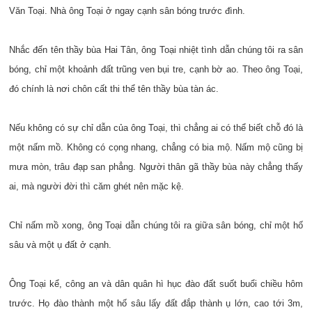
Văn Toại. Nhà ông Toại ở ngay cạnh sân bóng trước đình.
Nhắc đến tên thầy bùa Hai Tân, ông Toại nhiệt tình dẫn chúng tôi ra sân
bóng, chỉ một khoảnh đất trũng ven bụi tre, cạnh bờ ao. Theo ông Toại,
đó chính là nơi chôn cất thi thể tên thầy bùa tàn ác.
Nếu không có sự chỉ dẫn của ông Toại, thì chẳng ai có thể biết chỗ đó là
một nấm mồ. Không có cọng nhang, chẳng có bia mộ. Nấm mộ cũng bị
mưa mòn, trâu đạp san phẳng. Người thân gã thầy bùa này chẳng thấy
ai, mà người đời thì căm ghét nên mặc kệ.
Chỉ nấm mồ xong, ông Toại dẫn chúng tôi ra giữa sân bóng, chỉ một hố
sâu và một ụ đất ở cạnh.
Ông Toại kể, công an và dân quân hì hục đào đất suốt buổi chiều hôm
trước. Họ đào thành một hố sâu lấy đất đắp thành ụ lớn, cao tới 3m,