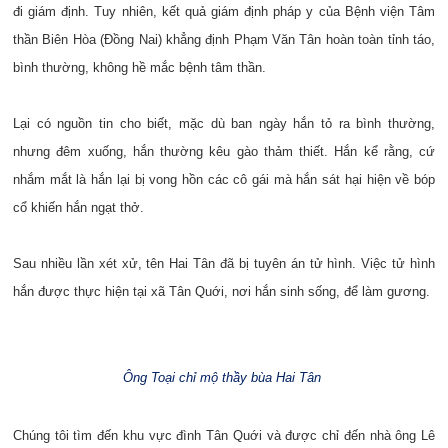
đi giám định. Tuy nhiên, kết quả giám định pháp y của Bệnh viện Tâm
thần Biên Hòa (Đồng Nai) khẳng định Phạm Văn Tân hoàn toàn tỉnh táo,
bình thường, không hề mắc bệnh tâm thần.
Lại có nguồn tin cho biết, mặc dù ban ngày hắn tỏ ra bình thường,
nhưng đêm xuống, hắn thường kêu gào thảm thiết. Hắn kể rằng, cứ
nhắm mắt là hắn lại bị vong hồn các cô gái mà hắn sát hại hiện về bóp
cổ khiến hắn ngạt thở.
Sau nhiều lần xét xử, tên Hai Tân đã bị tuyên án tử hình. Việc tử hình
hắn được thực hiện tại xã Tân Quới, nơi hắn sinh sống, để làm gương.
Ông Toại chỉ mộ thầy bùa Hai Tân
Chúng tôi tìm đến khu vực đình Tân Quới và được chỉ đến nhà ông Lê