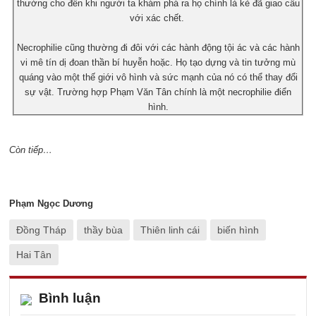
thường cho đến khi người ta khám phá ra họ chính là kẻ đã giao cấu
với xác chết.
Necrophilie cũng thường đi đôi với các hành động tội ác và các hành
vi mê tín dị đoan thần bí huyễn hoặc. Họ tạo dựng và tin tưởng mù
quáng vào một thế giới vô hình và sức mạnh của nó có thể thay đổi
sự vật. Trường hợp Phạm Văn Tân chính là một necrophilie điển
hình.
Còn tiếp…
Phạm Ngọc Dương
Đồng Tháp
thầy bùa
Thiên linh cái
biến hình
Hai Tân
Bình luận