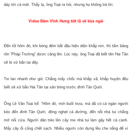
dày tới cả mét. Thấy lạ, ông Toại ra hỏi, nhưng họ không trả lời.
Video Đàm Vĩnh Hưng tiết lộ về bùa ngải
Đến tối hôm đó, khi bóng đêm bắt đầu hiện diện khắp nơi, thì tấm băng
rôn “Pháp Trường” được căng lên. Lúc này, ông Toại đã biết tên Hai Tân
sẽ bị xử bắn tại đây.
Tin lan nhanh như gió. Chẳng mấy chốc mà khắp xã, khắp huyện đều
biết sẽ xử bắn Hai Tân tại sân bóng trước đình Tân Quới.
Ông Lê Văn Toại kể: “Hôm đó, mới buổi trưa, mà đã có cả ngàn người
kéo đến đình Tân Quới, đông nghẹt cả đường, đến nỗi nhà tui chẳng
mở nổi cửa. Người dân trèo lên cây me nhà tui làm gãy hết cả cành.
Mấy cây ổi cũng chết sạch. Nhiều người còn dựng lều che nắng để xí