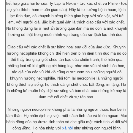
kết hợp giữa hai từ của Hy Lạp là Nekro - tức xác chết và Philie - tức
sự yêu thích, ham muốn giao cấu). Đây là tư tưởng bệnh hoạn, lệch
lạc tình dục, có khuynh hướng thích giao hợp với súc vật, với trẻ
em, với người già, đặc biệt quái đản là thích giao cấu với xác chết.
Nó không dừng lại ở một ấn tượng quái đản mà nó còn là một khuynh
hướng có thật trong muôn hình vạn trạng của sự lệch lạc tình dục.
Giao cấu với xác chết là sự băng hoại suy đồi của đạo đức. Khuynh
hướng necophilie không chỉ thể hiện trên bình diện tình dục mà nó có
thể thấy trong sự giết chóc tàn bạo của chiến tranh, thể hiện qua
những loại vũ khí giết người hàng loạt như các vũ khí sinh hóa học,
tác giả của các vũ khí đó cũng dược xem như những người có
khuynh hướng necrophilie. Nói tóm lại necrophilie là những người
không thích sự sống, họ thích cái gì chết chóc bất động, im lặng. Họ
là những kẻ muốn hủy diệt sự sống và bản chất của những kẻ này là
đam mê cái chết và sự tàn bạo.
Những người necrophilie không phải là những người thuộc loại bệnh
tâm thần. Họ nhận định sự việc một cách tỉnh táo và khôn ngoan. Mọi
hành động của họ được tính toán và che giấu một cách tinh vi đối với
cộng đồng. Họ hòa nhập với
xã hội
như những con người bình