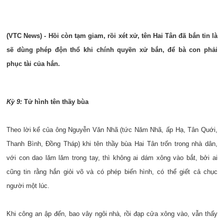
(VTC News) - Hồi còn tạm giam, rồi xét xử, tên Hai Tân đã bắn tin là
sẽ dùng phép độn thổ khi chính quyền xử bắn, để bà con phải
phục tài của hắn.
Kỳ 9:
Tử hình tên thầy bùa
Theo lời kể của ông Nguyễn Văn Nhã (tức Năm Nhã, ấp Hạ, Tân Quới,
Thanh Bình, Đồng Tháp) khi tên thầy bùa Hai Tân trốn trong nhà dân,
với con dao lăm lăm trong tay, thì không ai dám xông vào bắt, bởi ai
cũng tin rằng hắn giỏi võ và có phép biến hình, có thể giết cả chục
người một lúc.
Khi công an ập đến, bao vây ngôi nhà, rồi đạp cửa xông vào, vẫn thấy