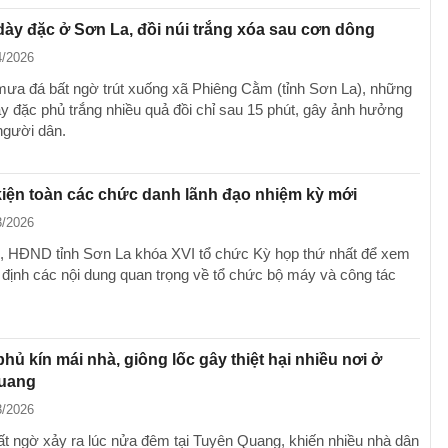
ày đặc ở Sơn La, đồi núi trắng xóa sau cơn dông
4/2026
 mưa đá bất ngờ trút xuống xã Phiêng Cằm (tỉnh Sơn La), những
ày đặc phủ trắng nhiều quả đồi chỉ sau 15 phút, gây ảnh hưởng
người dân.
iện toàn các chức danh lãnh đạo nhiệm kỳ mới
3/2026
, HĐND tỉnh Sơn La khóa XVI tổ chức Kỳ họp thứ nhất để xem
t định các nội dung quan trọng về tổ chức bộ máy và công tác
hủ kín mái nhà, giông lốc gây thiệt hại nhiều nơi ở
uang
3/2026
t ngờ xảy ra lúc nửa đêm tại Tuyên Quang, khiến nhiều nhà dân