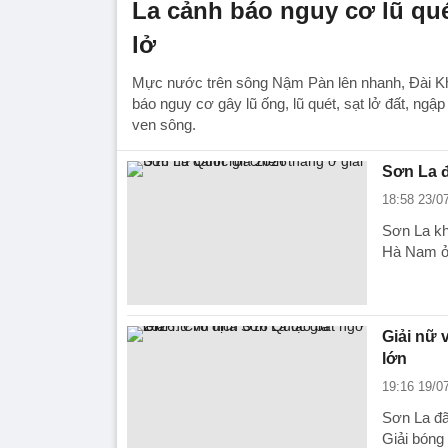
La cảnh báo nguy cơ lũ quét
lở
Mực nước trên sông Nậm Pàn lên nhanh, Đài Kh
báo nguy cơ gây lũ ống, lũ quét, sạt lở đất, ngập
ven sông.
Sơn La đ
18:58 23/0
Sơn La kh
Hà Nam ở 
Giải nữ 
lớn
19:16 19/0
Sơn La đã
Giải bóng