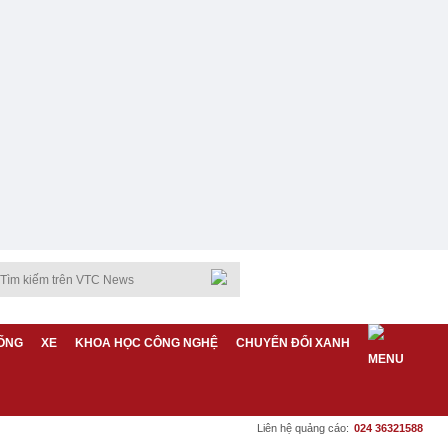
ỐNG
XE
KHOA HỌC CÔNG NGHỆ
CHUYỂN ĐỔI XANH
Liên hệ quảng cáo:
024 36321588