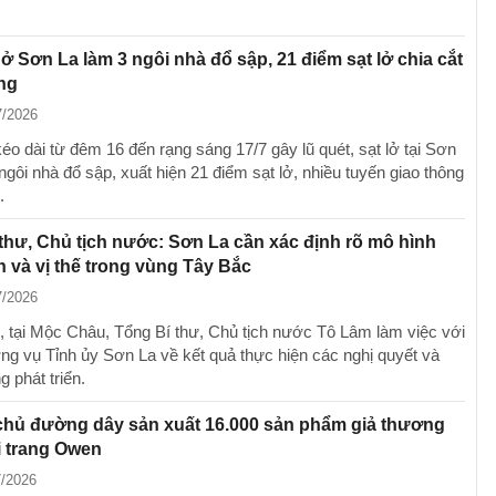
ở Sơn La làm 3 ngôi nhà đổ sập, 21 điểm sạt lở chia cắt
ng
7/2026
éo dài từ đêm 16 đến rạng sáng 17/7 gây lũ quét, sạt lở tại Sơn
ngôi nhà đổ sập, xuất hiện 21 điểm sạt lở, nhiều tuyến giao thông
.
thư, Chủ tịch nước: Sơn La cần xác định rõ mô hình
ển và vị thế trong vùng Tây Bắc
7/2026
, tại Mộc Châu, Tổng Bí thư, Chủ tịch nước Tô Lâm làm việc với
g vụ Tỉnh ủy Sơn La về kết quả thực hiện các nghị quyết và
 phát triển.
chủ đường dây sản xuất 16.000 sản phẩm giả thương
i trang Owen
7/2026