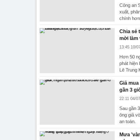
Công an S
xuất, phân
chính hơn
Chia sẻ 
mời làm 
13:45 10/0
Hơn 50 ng
phát hiện 
Lê Trung 
Giả mua 
gần 3 gi
22:11 04/0
Sau gần 3
ông giả vờ
an toàn.
Mưa 'vàn