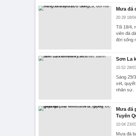
Mưa đá d
20:29 18/0
Tối 18/4,
viên đá d
đời sống 
Sơn La k
15:52 29/0
Sáng 29/3
xét, quyế
nhân sự.
Mưa đá p
Tuyên Q
10:04 23/0
Mưa đá bấ