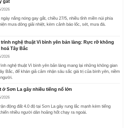
y gắt
5/2026
ngày nắng nóng gay gắt, chiều 27/5, nhiều tỉnh miền núi phía
hiện mưa dông giải nhiệt, kèm cảnh báo lốc, sét, mưa đá.
rình nghệ thuật Vì bình yên bản làng: Rực rỡ không
 hoá Tây Bắc
5/2026
ình nghệ thuật Vì bình yên bản làng mang lại những không gian
ây Bắc, để khán giả cảm nhận sâu sắc giá trị của bình yên, niềm
h người.
 ở Sơn La gây nhiều tiếng nổ lớn
5/2026
trận động đất 4.0 độ tại Sơn La gây rung lắc mạnh kèm tiếng
khiến nhiều người dân hoảng hốt chạy ra ngoài.