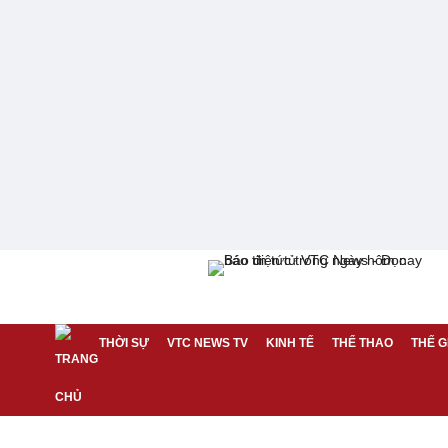
THỜI SỰ
VTC NEWS TV
KINH TẾ
THỂ THAO
THẾ G