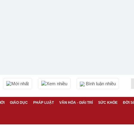
Mới nhất
Xem nhiều
Bình luận nhiều
IỚI
GIÁO DỤC
PHÁP LUẬT
VĂN HÓA - GIẢI TRÍ
SỨC KHỎE
ĐỜI S