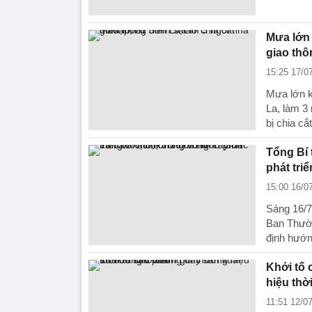
Mưa lớn 
giao thô
15:25 17/0
Mưa lớn k
La, làm 3 
bị chia cắt
Tổng Bí 
phát tri
15:00 16/0
Sáng 16/7
Ban Thườn
định hướng
Khởi tố 
hiệu thờ
11:51 12/0