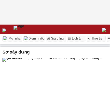
Mới nhất
Xem nhiều
💰 Giá vàng
📅 Lịch âm
☀️ Thời tiết

sở xây dựng