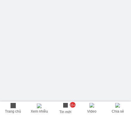
15+
Trang chủ
Xem nhiều
Video
Chia sẻ
Tin mới