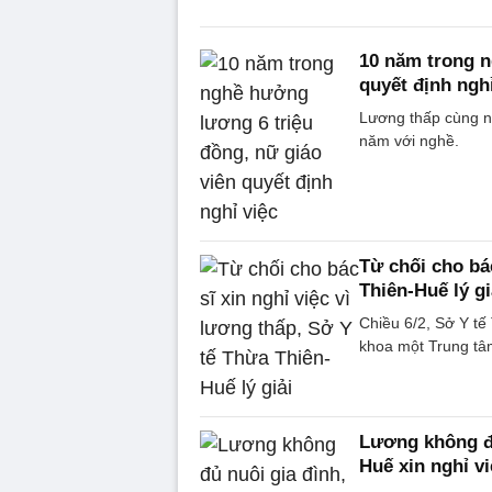
10 năm trong n
quyết định nghỉ
Lương thấp cùng nh
năm với nghề.
Từ chối cho bác
Thiên-Huế lý gi
Chiều 6/2, Sở Y tế
khoa một Trung tâm
Lương không đủ
Huế xin nghỉ vi