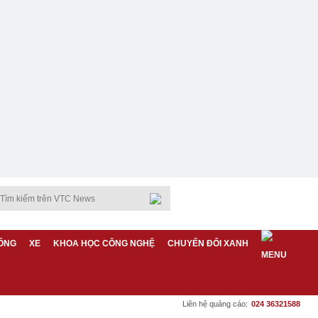
ỐNG
XE
KHOA HỌC CÔNG NGHỆ
CHUYỂN ĐỔI XANH
Liên hệ quảng cáo:
024 36321588