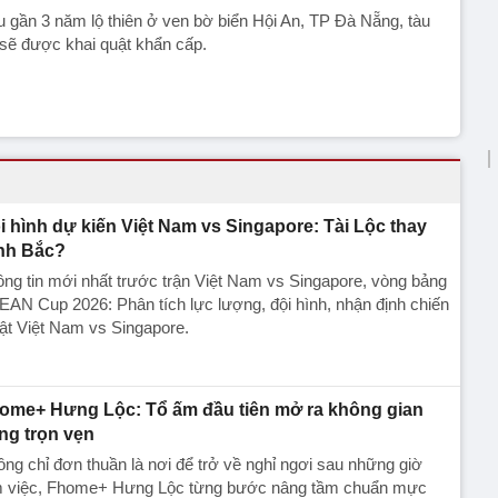
 gần 3 năm lộ thiên ở ven bờ biển Hội An, TP Đà Nẵng, tàu
sẽ được khai quật khẩn cấp.
i hình dự kiến Việt Nam vs Singapore: Tài Lộc thay
nh Bắc?
ng tin mới nhất trước trận Việt Nam vs Singapore, vòng bảng
AN Cup 2026: Phân tích lực lượng, đội hình, nhận định chiến
ật Việt Nam vs Singapore.
ome+ Hưng Lộc: Tổ ấm đầu tiên mở ra không gian
ng trọn vẹn
ng chỉ đơn thuần là nơi để trở về nghỉ ngơi sau những giờ
m việc, Fhome+ Hưng Lộc từng bước nâng tầm chuẩn mực