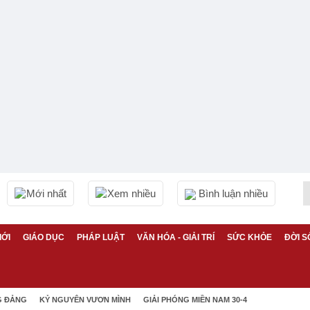
Mới nhất
Xem nhiều
Bình luận nhiều
IỚI
GIÁO DỤC
PHÁP LUẬT
VĂN HÓA - GIẢI TRÍ
SỨC KHỎE
ĐỜI S
G ĐẢNG
KỶ NGUYÊN VƯƠN MÌNH
GIẢI PHÓNG MIỀN NAM 30-4