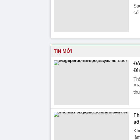
Sau
cổ 
TIN MỚI
Độ
Đì
Thô
ASE
thu
Fh
số
Khô
là