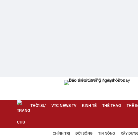
THỜI SỰ
VTC NEWS TV
KINH TẾ
THỂ THAO
THẾ G
CHÍNH TRỊ
ĐỜI SỐNG
TIN NÓNG
XÂY DỰN