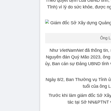
Theo quyết định của UBND tỉnh,
Tĩnh) vì lý do sức khỏe, được n
Ông L
Như
VietNamNet
đã thông tin,
Nguyên đán Quý Mão 2023, ông 
ủy, Ban cán sự Đảng UBND tỉnh v
Ngày 8/2, Ban Thường vụ Tỉnh ủ
tuổi của ông 
Trước khi làm giám đốc Sở Xây 
tác tại Sở NN&PTNT 