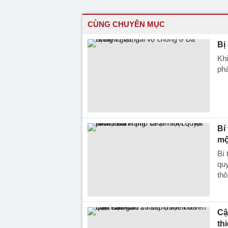
CÙNG CHUYÊN MỤC
Bị
Khi
phá
Bí
mộ
Bí
quy
thô
Cậ
th