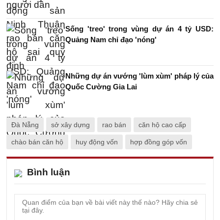
Sống 'treo' trong vùng dự án 4 tỷ USD:
Quảng Nam chỉ đạo 'nóng'
Những dự án vướng 'lùm xùm' pháp lý của
Quốc Cường Gia Lai
Đà Nẵng
sở xây dựng
rao bán
căn hộ cao cấp
chào bán căn hộ
huy động vốn
hợp đồng góp vốn
Bình luận