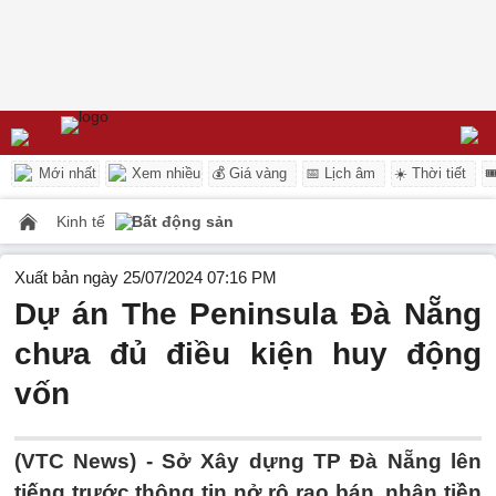
Mới nhất
Xem nhiều
💰 Giá vàng
📅 Lịch âm
☀️ Thời tiết

Kinh tế
Bất động sản
Xuất bản ngày 25/07/2024 07:16 PM
Dự án The Peninsula Đà Nẵng
chưa đủ điều kiện huy động
vốn
(VTC News) -
Sở Xây dựng TP Đà Nẵng lên
tiếng trước thông tin nở rộ rao bán, nhận tiền