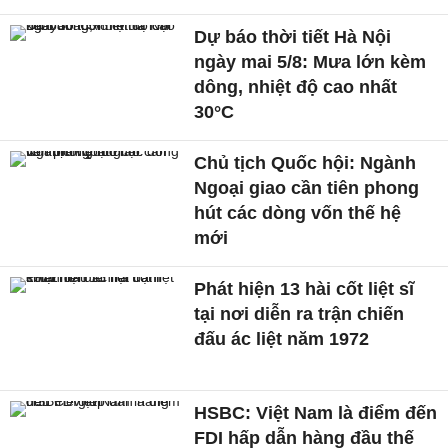
Dự báo thời tiết Hà Nội
ngày mai 5/8: Mưa lớn kèm
dông, nhiệt độ cao nhất
30°C
Chủ tịch Quốc hội: Ngành
Ngoại giao cần tiên phong
hút các dòng vốn thế hệ
mới
Phát hiện 13 hài cốt liệt sĩ
tại nơi diễn ra trận chiến
đấu ác liệt năm 1972
HSBC: Việt Nam là điểm đến
FDI hấp dẫn hàng đầu thế