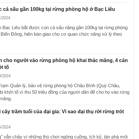
 cá sấu gần 100kg tại rừng phòng hộ ở Bạc Liêu
1/2024
 Bạc Liêu bắt được con cá sấu nặng gần 100kg tại rừng phòng
 Biển Đông, hiện bàn giao cho cơ quan chức năng xử lý theo
n cho người vào rừng phòng hộ khai thác măng, 4 cán
i tố
9/2024
Trạm Quản lý, bảo vệ rừng phòng hộ Châu Bính (Quỳ Châu,
bị khởi tố vì thu 50 triệu đồng của người dân để cho họ vào rừng
 măng.
cây trăm tuổi của đại gia: Vì sao đại thụ rời rừng trót
5/2024
" vẫn chảy vì những thú chơi ngông cuồng, ích kỷ, tàn phá môi