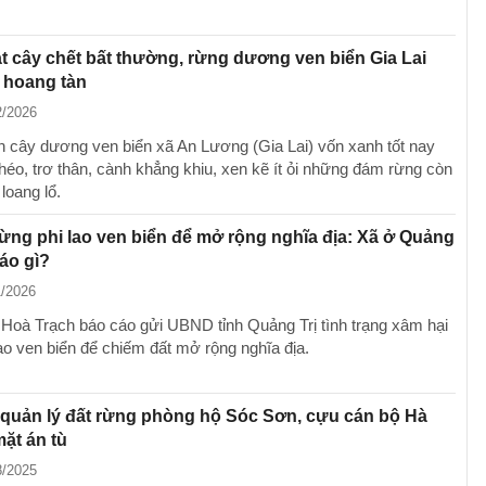
t cây chết bất thường, rừng dương ven biển Gia Lai
, hoang tàn
2/2026
 cây dương ven biển xã An Lương (Gia Lai) vốn xanh tốt nay
héo, trơ thân, cành khẳng khiu, xen kẽ ít ỏi những đám rừng còn
loang lổ.
ừng phi lao ven biển để mở rộng nghĩa địa: Xã ở Quảng
cáo gì?
1/2026
oà Trạch báo cáo gửi UBND tỉnh Quảng Trị tình trạng xâm hại
lao ven biển để chiếm đất mở rộng nghĩa địa.
quản lý đất rừng phòng hộ Sóc Sơn, cựu cán bộ Hà
mặt án tù
8/2025