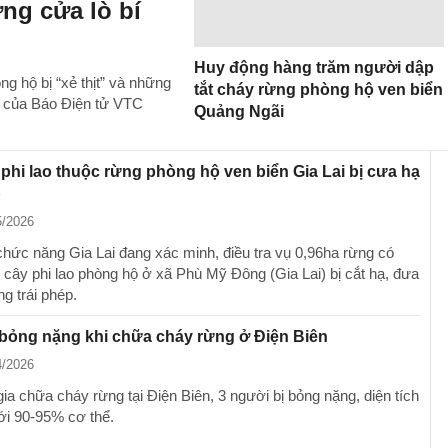
ững cửa lò bí
Huy động hàng trăm người dập
g hộ bị “xẻ thịt” và những
tắt cháy rừng phòng hộ ven biển
h của Báo Điện tử VTC
Quảng Ngãi
phi lao thuộc rừng phòng hộ ven biển Gia Lai bị cưa hạ
p
5/2026
hức năng Gia Lai đang xác minh, điều tra vụ 0,96ha rừng có
 cây phi lao phòng hộ ở xã Phù Mỹ Đông (Gia Lai) bị cắt hạ, đưa
ng trái phép.
bỏng nặng khi chữa cháy rừng ở Điện Biên
4/2026
ia chữa cháy rừng tại Điện Biên, 3 người bị bỏng nặng, diện tích
tới 90-95% cơ thể.