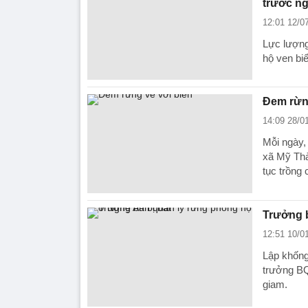
trước n
12:01 12/0
Lực lượng
hộ ven bi
Đem rừng
14:09 28/0
Mỗi ngày,
xã Mỹ Thà
tục trồng
Trưởng b
12:51 10/0
Lập khống
trưởng BQ
giam.