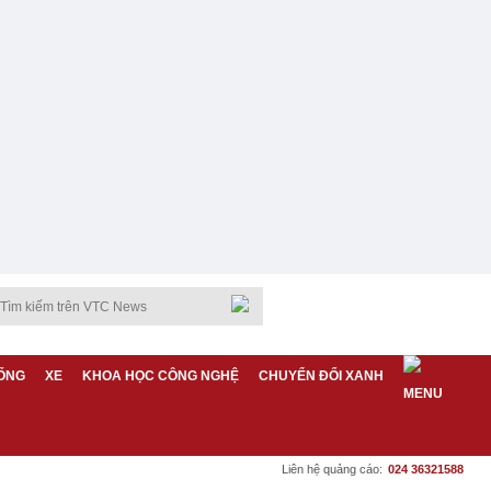
ỐNG
XE
KHOA HỌC CÔNG NGHỆ
CHUYỂN ĐỔI XANH
Liên hệ quảng cáo:
024 36321588