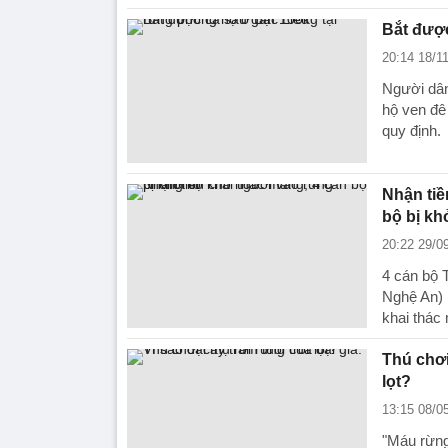
Bắt được
20:14 18/1
Người dân
hộ ven đê
quy định.
Nhận tiề
bộ bị khở
20:22 29/0
4 cán bộ 
Nghệ An) 
khai thác
Thú chơi 
lọt?
13:15 08/0
"Máu rừng