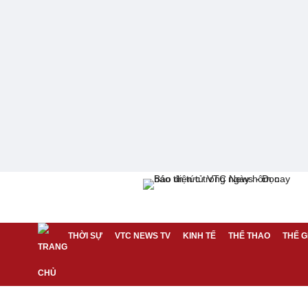
THỜI SỰ
VTC NEWS TV
KINH TẾ
THỂ THAO
THẾ G