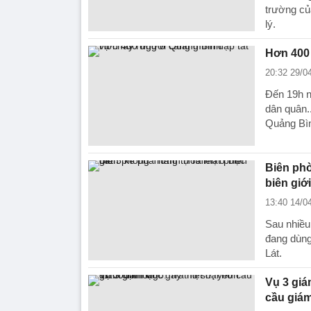
trường củ
lý.
Hơn 400
20:32 29/0
Đến 19h n
dân quân.
Quảng Bì
Biên phò
biên giới
13:40 14/0
Sau nhiều
đang dùng
Lát.
Vụ 3 giá
cầu giám