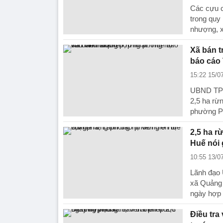
Các cựu c
trong quy
nhượng, x
Xã bán t
báo cáo
15:22 15/0
UBND TP 
2,5 ha rừ
phường P
2,5 ha r
Huế nói 
10:55 13/0
Lãnh đạo 
xã Quảng 
ngày hợp 
Điều tra