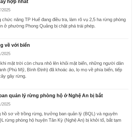
gày hợp nhất
7/2025
 chức năng TP Huế đang điều tra, làm rõ vụ 2,5 ha rừng phòng
ển ở phường Phong Quảng bị chặt phá trái phép.
 về với biển
1/2025
 khi mặt trời còn chưa nhô lên khỏi mặt biển, những người dân
nh (Phù Mỹ, Bình Định) đã khoác áo, lọ mọ về phía biển, tiếp
 cây gây rừng.
an quản lý rừng phòng hộ ở Nghệ An bị bắt
1/2025
 hồ sơ về trồng rừng, trưởng ban quản lý (BQL) và nguyên
L rừng phòng hộ huyện Tân Kỳ (Nghệ An) bị khởi tố, bắt tạm