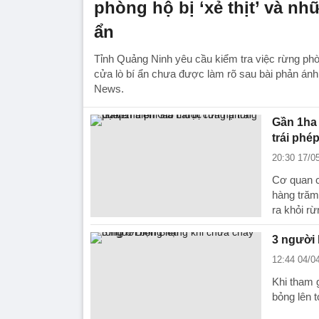
phòng hộ bị ‘xẻ thịt’ và nh
ẩn
Tỉnh Quảng Ninh yêu cầu kiểm tra việc rừng phòn
cửa lò bí ẩn chưa được làm rõ sau bài phản án
News.
Gần 1ha 
trái phé
20:30 17/0
Cơ quan c
hàng trăm
ra khỏi rừ
3 người 
12:44 04/0
Khi tham g
bỏng lên 