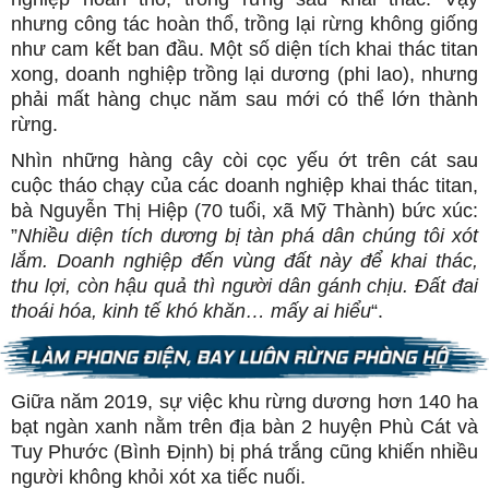
nhưng công tác hoàn thổ, trồng lại rừng không giống
như cam kết ban đầu. Một số diện tích khai thác titan
xong, doanh nghiệp trồng lại dương (phi lao), nhưng
phải mất hàng chục năm sau mới có thể lớn thành
rừng.
Nhìn những hàng cây còi cọc yếu ớt trên cát sau
cuộc tháo chạy của các doanh nghiệp khai thác titan,
bà Nguyễn Thị Hiệp (70 tuổi, xã Mỹ Thành) bức xúc:
”
Nhiều diện tích dương bị tàn phá dân chúng tôi xót
lắm. Doanh nghiệp đến vùng đất này để khai thác,
thu lợi, còn hậu quả thì người dân gánh chịu. Đất đai
thoái hóa, kinh tế khó khăn… mấy ai hiểu
“.
Giữa năm 2019, sự việc khu rừng dương hơn 140 ha
bạt ngàn xanh nằm trên địa bàn 2 huyện Phù Cát và
Tuy Phước (Bình Định) bị phá trắng cũng khiến nhiều
người không khỏi xót xa tiếc nuối.