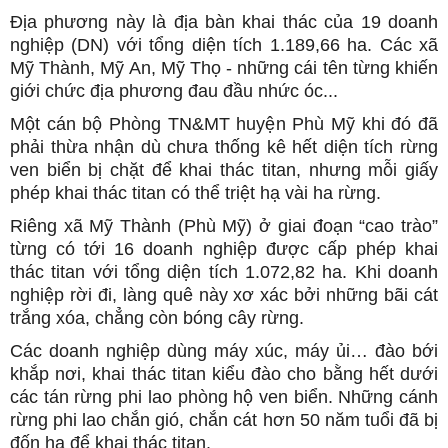
Địa phương này là địa bàn khai thác của 19 doanh
nghiệp (DN) với tổng diện tích 1.189,66 ha. Các xã
Mỹ Thành, Mỹ An, Mỹ Thọ - những cái tên từng khiến
giới chức địa phương đau đầu nhức óc...
Một cán bộ Phòng TN&MT huyện Phù Mỹ khi đó đã
phải thừa nhận dù chưa thống kê hết diện tích rừng
ven biển bị chặt để khai thác titan, nhưng mỗi giấy
phép khai thác titan có thể triệt hạ vài ha rừng.
Riêng xã Mỹ Thành (Phù Mỹ) ở giai đoạn “cao trào”
từng có tới 16 doanh nghiệp được cấp phép khai
thác titan với tổng diện tích 1.072,82 ha. Khi doanh
nghiệp rời đi, làng quê này xơ xác bởi những bãi cát
trắng xóa, chẳng còn bóng cây rừng.
Các doanh nghiệp dùng máy xúc, máy ủi… đào bới
khắp nơi, khai thác titan kiểu đào cho bằng hết dưới
các tán rừng phi lao phòng hộ ven biển. Những cánh
rừng phi lao chắn gió, chắn cát hơn 50 năm tuổi đã bị
đốn hạ để khai thác titan.