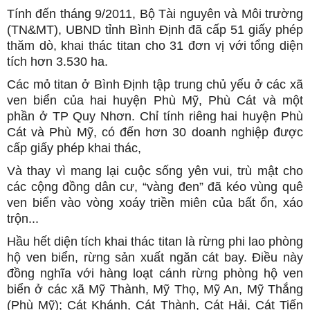
Tính đến tháng 9/2011, Bộ Tài nguyên và Môi trường
(TN&MT), UBND tỉnh Bình Định đã cấp 51 giấy phép
thăm dò, khai thác titan cho 31 đơn vị với tổng diện
tích hơn 3.530 ha.
Các mỏ titan ở Bình Định tập trung chủ yếu ở các xã
ven biển của hai huyện Phù Mỹ, Phù Cát và một
phần ở TP Quy Nhơn. Chỉ tính riêng hai huyện Phù
Cát và Phù Mỹ, có đến hơn 30 doanh nghiệp được
cấp giấy phép khai thác,
Và thay vì mang lại cuộc sống yên vui, trù mật cho
các cộng đồng dân cư, “vàng đen” đã kéo vùng quê
ven biển vào vòng xoáy triền miên của bất ổn, xáo
trộn...
Hầu hết diện tích khai thác titan là rừng phi lao phòng
hộ ven biển, rừng sản xuất ngăn cát bay. Điều này
đồng nghĩa với hàng loạt cánh rừng phòng hộ ven
biển ở các xã Mỹ Thành, Mỹ Thọ, Mỹ An, Mỹ Thắng
(Phù Mỹ); Cát Khánh, Cát Thành, Cát Hải, Cát Tiến