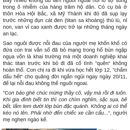
Bấy nhiêu không đủ làm nguôi ngoai nỗi lo sợ sống
trong ô nhiễm của hàng trăm hộ dân. Có cụ bà ở
thôn Hòa Hội Bắc, xã Mỹ Thành khi đó đã sụp lạy
trước những đụn cát đen (titan sa khoáng) thù lù, nỉ
non, van vỉ cao xanh được trở lại những tháng ngày
an lạc.
Sao nguôi được nỗi đau của người mẹ khốn khổ có
đứa con trai vắn số đã bỏ mạng trong hố bùn ngập
ngụa vốn là khai trường mà một doanh nghiệp khai
thác titan trước khi bỏ đi đã cố tình ”quên“ không
hoàn thổ. Con chị ra đi khi vừa học hết lớp 12, ”chấm
dấu hết“ cho quãng đời ngắn ngủi ngay ngày 20/11,
để lại nỗi đau không thể nguôi ngoai.
”C
on bảo ghé chúc mừng thầy cô, vậy mà rồi đi luôn.
Khi gia đình biết tin thì con chìm nghỉm, sặc sụa, bê
bết, lấm lem dưới lớp bùn đặc quánh. Không ai có thể
kéo nó lên. Phải nhờ đến chiếc xe cần cẩu...
“, người
mẹ nghẹn ngào kể.