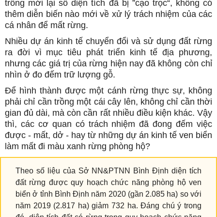
trồng mới lại số diện tích đã bị ”cạo trọc“, không có
thêm diễn biến nào mới về xử lý trách nhiệm của các
cá nhân để mất rừng.
Nhiều dự án kinh tế chuyển đổi và sử dụng đất rừng
ra đời vì mục tiêu phát triển kinh tế địa phương,
nhưng các giá trị của rừng hiện nay đã không còn chỉ
nhìn ở đo đếm trữ lượng gỗ.
Để hình thành được một cánh rừng thực sự, không
phải chỉ cần trồng một cái cây lên, không chỉ cần thời
gian đủ dài, mà còn cần rất nhiều điều kiện khác. Vậy
thì, các cơ quan có trách nhiệm đã đong đếm việc
được - mất, dở - hay từ những dự án kinh tế ven biển
làm mất đi màu xanh rừng phòng hộ?
Theo số liệu của Sở NN&PTNN Bình Định diện tích
đất rừng được quy hoạch chức năng phòng hộ ven
biển ở tỉnh Bình Định năm 2020 (gần 2.085 ha) so với
năm 2019 (2.817 ha) giảm 732 ha. Đáng chú ý trong