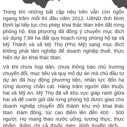
Trong khi những bất cập nêu trên vẫn còn ngổn
ngang trăm mối thì đầu năm 2012, UBND tỉnh Bình
Định lại tiếp tục cho phép khai thác titan trên đất rừng
phòng hộ. Địa phương đã đồng ý chuyển mục đích
sử dụng 7,99 ha đất quy hoạch rừng phòng hộ tại xã
Mỹ Thành và xã Mỹ Thọ (Phù Mỹ) sang mục đích
không phải lâm nghiệp để doanh nghiệp thuê, thực
hiện dự án khai thác titan.
Và khi chưa họp dân, chưa thông báo chủ trương
chuyển đổi, mục tiêu và quy mô dự án mà chủ đầu tư
dự án đã huy động phương tiện, nhân lực đốn hạ
rừng dương chắn cát. Hàng trăm người dân thuộc
hai xã Mỹ An, Mỹ Thọ đã về khu vực giáp ranh giữa
hai xã để canh giữ dải rừng phòng hộ được giao cho
doanh nghiệp chuyển đổi thành khu mỏ khai thác
titan. Đám đông, lúc cao điểm lên đến 400 - 500
người. Họ mang theo nước uống, lương thực, thực
phẩm, thậm chí cả thuốc men, bình truyền dịch,…