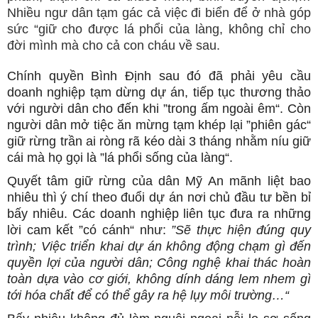
Nhiều ngư dân tạm gác cả việc đi biển để ở nhà góp
sức “giữ cho được lá phổi của làng, không chỉ cho
đời mình mà cho cả con cháu về sau.
Chính quyền Bình Định sau đó đã phải yêu cầu
doanh nghiệp tạm dừng dự án, tiếp tục thương thảo
với người dân cho đến khi ”trong ấm ngoài êm“. Còn
người dân mở tiệc ăn mừng tạm khép lại ”phiên gác“
giữ rừng trần ai ròng rã kéo dài 3 tháng nhằm níu giữ
cái mà họ gọi là ”lá phổi sống của làng“.
Quyết tâm giữ rừng của dân Mỹ An mãnh liệt bao
nhiêu thì ý chí theo đuổi dự án nơi chủ đầu tư bền bỉ
bấy nhiêu. Các doanh nghiệp liên tục đưa ra những
lời cam kết ”có cánh“ như:
”Sẽ thực hiện đúng quy
trình; Việc triển khai dự án không động chạm gì đến
quyền lợi của người dân; Công nghệ khai thác hoàn
toàn dựa vào cơ giới, không dính dáng lem nhem gì
tới hóa chất để có thể gây ra hệ lụy môi trường…“