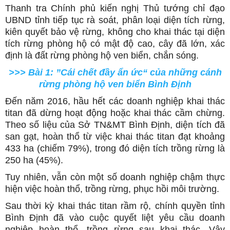
Thanh tra Chính phủ kiến nghị Thủ tướng chỉ đạo
UBND tỉnh tiếp tục rà soát, phân loại diện tích rừng,
kiên quyết bảo vệ rừng, không cho khai thác tại diện
tích rừng phòng hộ có mật độ cao, cây đã lớn, xác
định là đất rừng phòng hộ ven biển, chắn sóng.
>>> Bài 1: ”Cái chết đầy ẩn ức“ của những cánh
rừng phòng hộ ven biển Bình Định
Đến năm 2016, hầu hết các doanh nghiệp khai thác
titan đã dừng hoạt động hoặc khai thác cầm chừng.
Theo số liệu của Sở TN&MT Bình Định, diện tích đã
san gạt, hoàn thổ từ việc khai thác titan đạt khoảng
433 ha (chiếm 79%), trong đó diện tích trồng rừng là
250 ha (45%).
Tuy nhiên, vẫn còn một số doanh nghiệp chậm thực
hiện việc hoàn thổ, trồng rừng, phục hồi môi trường.
Sau thời kỳ khai thác titan rầm rộ, chính quyền tỉnh
Bình Định đã vào cuộc quyết liệt yêu cầu doanh
nghiệp hoàn thổ, trồng rừng sau khai thác. Vậy