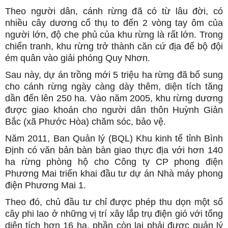
Theo người dân, cánh rừng đã có từ lâu đời, có
nhiều cây dương cổ thụ to đến 2 vòng tay ôm của
người lớn, độ che phủ của khu rừng là rất lớn. Trong
chiến tranh, khu rừng trở thành căn cứ địa để bộ đội
ém quân vào giải phóng Quy Nhơn.
Sau này, dự án trồng mới 5 triệu ha rừng đã bổ sung
cho cánh rừng ngày càng dày thêm, diện tích tăng
dần đến lên 250 ha. Vào năm 2005, khu rừng dương
được giao khoán cho người dân thôn Huỳnh Giản
Bắc (xã Phước Hòa) chăm sóc, bảo vệ.
Năm 2011, Ban Quản lý (BQL) Khu kinh tế tỉnh Bình
Định có văn bản bàn bàn giao thực địa với hơn 140
ha rừng phòng hộ cho Công ty CP phong điện
Phương Mai triển khai đầu tư dự án Nhà máy phong
điện Phương Mai 1.
Theo đó, chủ đầu tư chỉ được phép thu dọn một số
cây phi lao ở những vị trí xây lắp trụ điện gió với tổng
diện tích hơn 16 ha, phần còn lại phải được quản lý