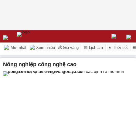
Mới nhất
Xem nhiều
💰 Giá vàng
📅 Lịch âm
☀️ Thời tiết

Nông nghiệp công nghệ cao