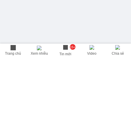
15+
Trang chủ
Xem nhiều
Video
Chia sẻ
Tin mới