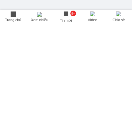
9+
Trang chủ
Xem nhiều
Video
Chia sẻ
Tin mới
THÔNG TIN HỮU ÍCH
Cập nhật nhanh các thông tin được quan tâm mỗi ngày
Lịch âm hôm nay