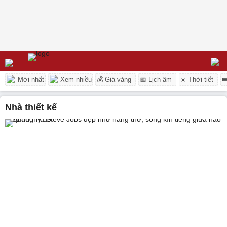
Mới nhất
Xem nhiều
💰 Giá vàng
📅 Lịch âm
☀️ Thời tiết

nhà thiết kế