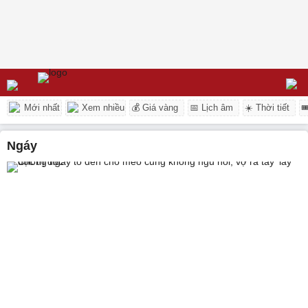
Mới nhất
Xem nhiều
💰 Giá vàng
📅 Lịch âm
☀️ Thời tiết

ngáy