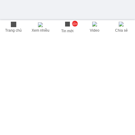
10+
Trang chủ
Xem nhiều
Video
Chia sẻ
Tin mới
THÔNG TIN HỮU ÍCH
Cập nhật nhanh các thông tin được quan tâm mỗi ngày