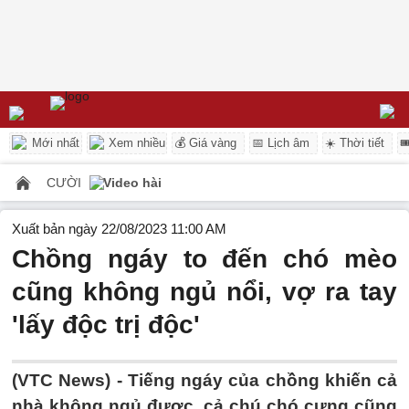
Mới nhất
Xem nhiều
💰 Giá vàng
📅 Lịch âm
☀️ Thời tiết

CƯỜI
Video hài
Xuất bản ngày 22/08/2023 11:00 AM
Chồng ngáy to đến chó mèo
cũng không ngủ nổi, vợ ra tay
'lấy độc trị độc'
(VTC News) -
Tiếng ngáy của chồng khiến cả
nhà không ngủ được, cả chú chó cưng cũng