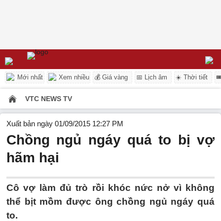
Mới nhất
Xem nhiều
💰 Giá vàng
📅 Lịch âm
☀️ Thời tiết

VTC NEWS TV
Xuất bản ngày 01/09/2015 12:27 PM
Chồng ngủ ngáy quá to bị vợ
hãm hại
Cô vợ làm đủ trò rồi khóc nức nở vì không
thể bịt mồm được ông chồng ngủ ngáy quá
to.