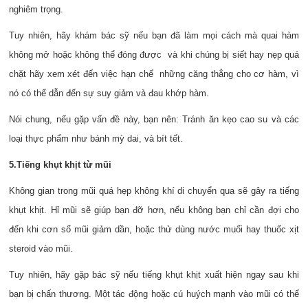
nghiêm trọng.
Tuy nhiên, hãy khám bác sỹ nếu bạn đã làm mọi cách mà quai hàm
không mở hoặc không thể đóng được và khi chúng bị siết hay nẹp quá
chặt hãy xem xét đến việc hạn chế những căng thẳng cho cơ hàm, vì
nó có thể dẫn đến sự suy giảm và đau khớp hàm.
Nói chung, nếu gặp vấn đề này, bạn nên: Tránh ăn kẹo cao su và các
loại thực phẩm như bánh mỳ dai, và bít tết.
5.Tiếng khụt khịt từ mũi
Không gian trong mũi quá hẹp không khí di chuyển qua sẽ gây ra tiếng
khụt khịt. Hỉ mũi sẽ giúp bạn đỡ hơn, nếu không bạn chỉ cần đợi cho
đến khi cơn sổ mũi giảm dần, hoặc thử dùng nước muối hay thuốc xịt
steroid vào mũi.
Tuy nhiên, hãy gặp bác sỹ nếu tiếng khụt khịt xuất hiện ngay sau khi
bạn bị chấn thương. Một tác động hoặc cú huých mạnh vào mũi có thể