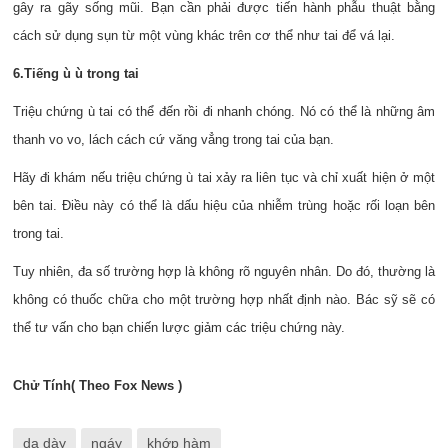
gây ra gãy sống mũi. Bạn cần phải được tiến hành phẫu thuật bằng
cách sử dụng sụn từ một vùng khác trên cơ thể như tai để vá lại.
6.Tiếng ù ù trong tai
Triệu chứng ù tai có thể đến rồi đi nhanh chóng. Nó có thể là những âm
thanh vo vo, lách cách cứ văng vẳng trong tai của bạn.
Hãy đi khám nếu triệu chứng ù tai xảy ra liên tục và chỉ xuất hiện ở một
bên tai. Điều này có thể là dấu hiệu của nhiễm trùng hoặc rối loạn bên
trong tai.
Tuy nhiên, đa số trường hợp là không rõ nguyên nhân. Do đó, thường là
không có thuốc chữa cho một trường hợp nhất định nào. Bác sỹ sẽ có
thể tư vấn cho bạn chiến lược giảm các triệu chứng này.
Chử Tính
( Theo Fox News )
dạ dày
ngáy
khớp hàm