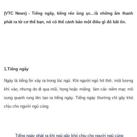
(VTC News) - Tiếng ngáy, tiếng réo ùng ục…là những âm thanh
phát ra từ cơ thể bạn, nó có thể cảnh báo một điều gì đó bất ổn.
1.Tiếng ngáy
Ngáy là tiếng ồn xảy ra trong lúc ngủ. Khi người ngủ hít thở, một lượng
khí vào, nhưng do đi qua mũi, họng hoặc miệng làm các niêm mạc mô
xung quanh rung lên tạo ra tiếng ngáy. Tiếng ngáy thường chỉ gây khó
chịu cho người ngủ cùng.
Tiếng ngáy phát ra khi ngủ gây khó chịu cho người ngủ cùng