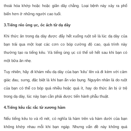
thoái hóa khớp hoặc hoặc giãn dây chằng. Loại bệnh này xảy ra phổ
biến hơn ở những người cao tuổi.
3.Tiếng réo ùng ục, óc ách từ dạ dày
Khi thức ăn trong dạ dày được đẩy hết xuống ruột sẽ là lúc dạ dày của
bạn trải qua một loạt các cơn co bóp cường độ cao, quá trình này
thường tạo ra tiếng kêu. Và tiếng ùng ục có thể sẽ hết sau khi bạn có
một bữa ăn nhẹ.
Tuy nhiên, hãy đi khám nếu dạ dày của bạn ‘kêu’ lên và đi kèm với cảm
giác đau, sưng, đặc biệt là khi bạn ấn vào bụng. Nguyên nhân là do ruột
của bạn có thể co bóp quá nhiều hoặc quá ít, hay do thức ăn bị ứ trệ
trong dạ dày, lúc này bạn cần phải được tiến hành phẫu thuật.
4.Tiếng kêu rắc rắc từ xương hàm
Nếu tiếng kêu to và rõ nét, có nghĩa là hàm trên và hàm dưới của bạn
không khớp nhau mỗi khi bạn ngáp. Nhưng vấn đề này không quá