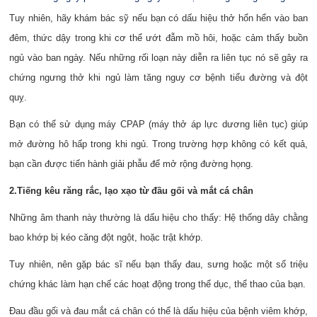
Tuy nhiên, hãy khám bác sỹ nếu bạn có dấu hiệu thở hổn hển vào ban
đêm, thức dậy trong khi cơ thể ướt đẫm mồ hôi, hoặc cảm thấy buồn
ngủ vào ban ngày. Nếu những rối loạn này diễn ra liên tục nó sẽ gây ra
chứng ngưng thở khi ngủ làm tăng nguy cơ bệnh tiểu đường và đột
quỵ.
Bạn có thể sử dụng máy CPAP (máy thở áp lực dương liên tục) giúp
mở đường hô hấp trong khi ngủ. Trong trường hợp không có kết quả,
bạn cần được tiến hành giải phẫu để mở rộng đường họng.
2.Tiếng kêu răng rắc, lạo xạo từ đầu gối và mắt cá chân
Những âm thanh này thường là dấu hiệu cho thấy: Hệ thống dây chằng
bao khớp bị kéo căng đột ngột, hoặc trật khớp.
Tuy nhiên, nên gặp bác sĩ nếu bạn thấy đau, sưng hoặc một số triệu
chứng khác làm hạn chế các hoạt động trong thể dục, thể thao của bạn.
Đau đầu gối và đau mắt cá chân có thể là dấu hiệu của bệnh viêm khớp,