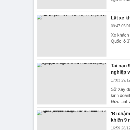
Lật xe k
09:47 05/0
Xe khách 
Quốc lộ 3
Tai nạn 
nghiệp v
17:03 29/1
Sở Xây dự
kinh doan
Đức Linh 
‘Đi chậm 
khiến 9 
16:59 28/1