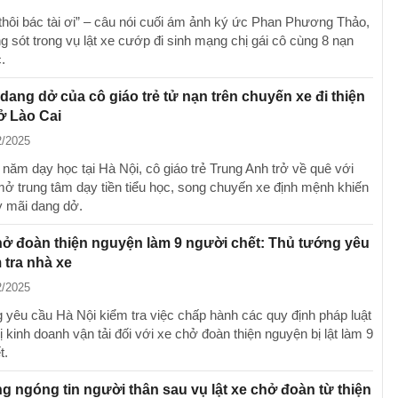
thôi bác tài ơi” – câu nói cuối ám ảnh ký ức Phan Phương Thảo,
g sót trong vụ lật xe cướp đi sinh mạng chị gái cô cùng 8 nạn
.
ang dở của cô giáo trẻ tử nạn trên chuyến xe đi thiện
ở Lào Cai
2/2025
 năm dạy học tại Hà Nội, cô giáo trẻ Trung Anh trở về quê với
 trung tâm dạy tiền tiểu học, song chuyến xe định mệnh khiến
y mãi dang dở.
hở đoàn thiện nguyện làm 9 người chết: Thủ tướng yêu
 tra nhà xe
2/2025
 yêu cầu Hà Nội kiểm tra việc chấp hành các quy định pháp luật
 kinh doanh vận tải đối với xe chở đoàn thiện nguyện bị lật làm 9
t.
g ngóng tin người thân sau vụ lật xe chở đoàn từ thiện