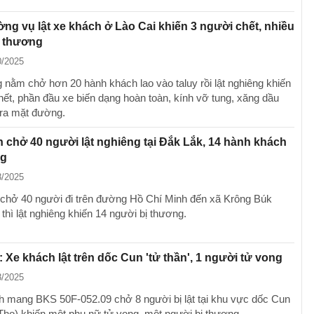
ờng vụ lật xe khách ở Lào Cai khiến 3 người chết, nhiều
ị thương
0/2025
 nằm chở hơn 20 hành khách lao vào taluy rồi lật nghiêng khiến
hết, phần đầu xe biến dạng hoàn toàn, kính vỡ tung, xăng dầu
 ra mặt đường.
 chở 40 người lật nghiêng tại Đắk Lắk, 14 hành khách
ng
8/2025
chở 40 người đi trên đường Hồ Chí Minh đến xã Krông Búk
thì lật nghiêng khiến 14 người bị thương.
 Xe khách lật trên dốc Cun 'tử thần', 1 người tử vong
8/2025
h mang BKS 50F-052.09 chở 8 người bị lật tại khu vực dốc Cun
 Thọ) khiến một phụ nữ tử vong, một người bị thương.