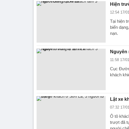
Hiện trư
12:54 17/0
Tại hiện 
biến dạng,
nạn.
Nguyên n
11:58 17/0
Cục Đường
khách khi
Lật xe k
07:32 17/0
Ô tô khác
trượt đã 
người chế