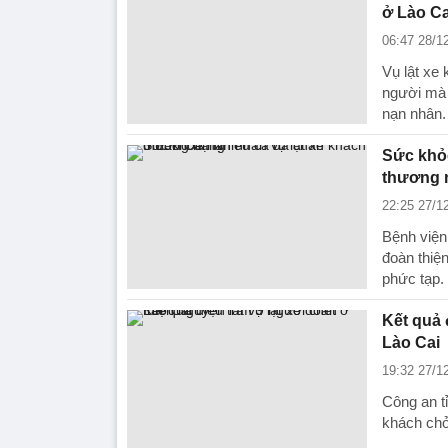
ở Lào Ca
06:47 28/1
Vụ lật xe
người mà 
nạn nhân.
Sức khỏe
thương 
22:25 27/1
Bệnh viện
đoàn thiệ
phức tạp.
Kết quả 
Lào Cai
19:32 27/1
Công an t
khách chở