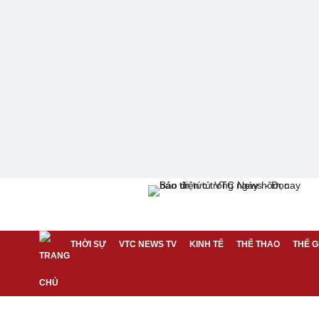
THỜI SỰ
VTC NEWS TV
KINH TẾ
THỂ THAO
THẾ G