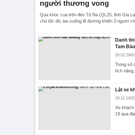
người thương vong
Qua khúc cua trên đèo Tô Na (QL25, tỉnh Gia Lai
chủ tốc độ, lao xuống lề đường khiến 3 người ch
Danh tín
Tam Đả
20:02 29/0
Trong số 
tích nặng,
Lật xe k
10:12 10/0
Xe khách 
19 qua địa