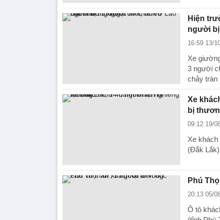
Hiện trư
người b
16:59 13/1
Xe giường
3 người c
chảy tràn
Xe khách
bị thươ
09:12 19/0
Xe khách 
(Đắk Lắk) 
Phú Thọ:
20:13 05/0
Ô tô khác
(tỉnh Phú