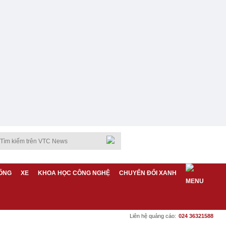
ỐNG
XE
KHOA HỌC CÔNG NGHỆ
CHUYỂN ĐỔI XANH
Liên hệ quảng cáo:
024 36321588