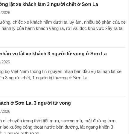
ờng lật xe khách làm 3 người chết ở Sơn La
1/2026
trường, chiếc xe khách nằm dưới ta luy âm, nhiều bộ phận của xe
 hành lý của hành khách văng ra, rơi vãi dọc khu vực xảy ra tai
hân vụ lật xe khách 3 người tử vong ở Sơn La
1/2026
 bộ Việt Nam thông tin nguyên nhân ban đầu vụ tai nạn lật xe
ến 3 người chết, 1 người bị thương ở Sơn La.
hách ở Sơn La, 3 người tử vong
1/2026
h di chuyển trong thời tiết mưa, sương mù, mặt đường trơn
tự lao xuống cống thoát nước bên đường, lật ngang khiến 3
t, 1 người bị thương.