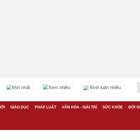
Mới nhất
Xem nhiều
Bình luận nhiều
IỚI
GIÁO DỤC
PHÁP LUẬT
VĂN HÓA - GIẢI TRÍ
SỨC KHỎE
ĐỜI S