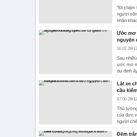
“Đi chậm 
người sốn
nhân khác
Ước mơ d
nguyện 
16:02 28/1
Sau nhiều
ước mơ mở
dự định ấ
Lật xe c
cầu kiểm
07:00 28/1
Thủ tướng
của đơn vị
người chế
Đêm trắn