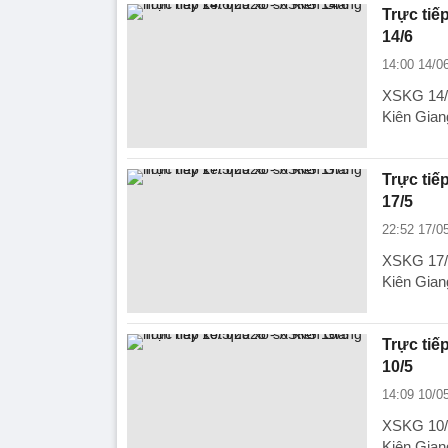
Trực tiế
14/6
14:00 14/0
XSKG 14/6
Kiên Gian
Trực tiế
17/5
22:52 17/0
XSKG 17/5
Kiên Gian
Trực tiế
10/5
14:09 10/0
XSKG 10/5
Kiên Gian