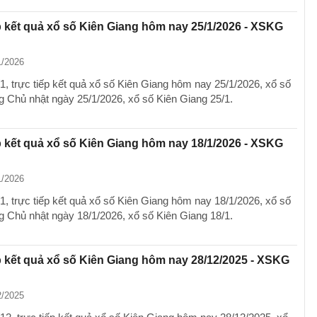
p kết quả xổ số Kiên Giang hôm nay 25/1/2026 - XSKG
1/2026
, trực tiếp kết quả xổ số Kiên Giang hôm nay 25/1/2026, xổ số
g Chủ nhật ngày 25/1/2026, xổ số Kiên Giang 25/1.
p kết quả xổ số Kiên Giang hôm nay 18/1/2026 - XSKG
1/2026
, trực tiếp kết quả xổ số Kiên Giang hôm nay 18/1/2026, xổ số
g Chủ nhật ngày 18/1/2026, xổ số Kiên Giang 18/1.
p kết quả xổ số Kiên Giang hôm nay 28/12/2025 - XSKG
2/2025