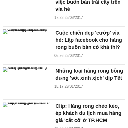
việc buôn bán trái cây trên
vỉa hè
17:23 25/08/2017
Cuộc chiến dẹp 'cướp' vỉa
hè: Lập facebook cho hàng
rong buôn bán có khả thi?
06:26 25/03/2017
Những loại hàng rong bỗng
dưng 'sốt xình xịch' dịp Tết
15:17 29/01/2017
Clip: Hàng rong chèo kéo,
ép khách du lịch mua hàng
giá 'cắt cổ' ở TP.HCM