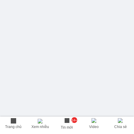
14+
Trang chủ
Xem nhiều
Video
Chia sẻ
Tin mới