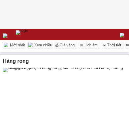
Mới nhất
Xem nhiều
💰 Giá vàng
📅 Lịch âm
☀️ Thời tiết

hàng rong