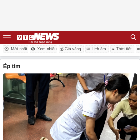
Mới nhất
Xem nhiều
💰 Giá vàng
📅 Lịch âm
☀️ Thời tiết

ép tim