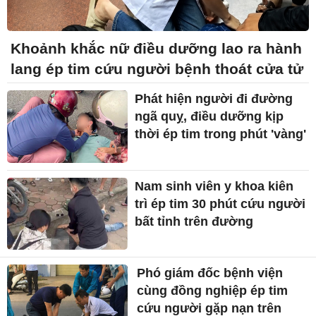
Khoảnh khắc nữ điều dưỡng lao ra hành
lang ép tim cứu người bệnh thoát cửa tử
Phát hiện người đi đường
ngã quỵ, điều dưỡng kịp
thời ép tim trong phút 'vàng'
Nam sinh viên y khoa kiên
trì ép tim 30 phút cứu người
bất tỉnh trên đường
Phó giám đốc bệnh viện
cùng đồng nghiệp ép tim
cứu người gặp nạn trên