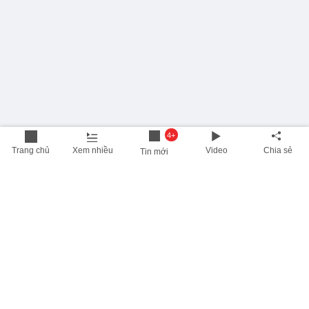
4+
Trang chủ
Xem nhiều
Video
Chia sẻ
Tin mới