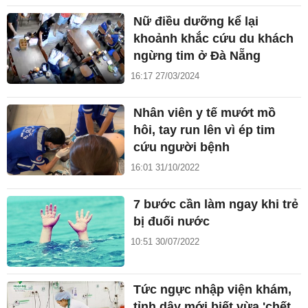
Nữ điều dưỡng kể lại
khoảnh khắc cứu du khách
ngừng tim ở Đà Nẵng
16:17 27/03/2024
Nhân viên y tế mướt mồ
hôi, tay run lên vì ép tim
cứu người bệnh
16:01 31/10/2022
7 bước cần làm ngay khi trẻ
bị đuối nước
10:51 30/07/2022
Tức ngực nhập viện khám,
tỉnh dậy mới biết vừa 'chết