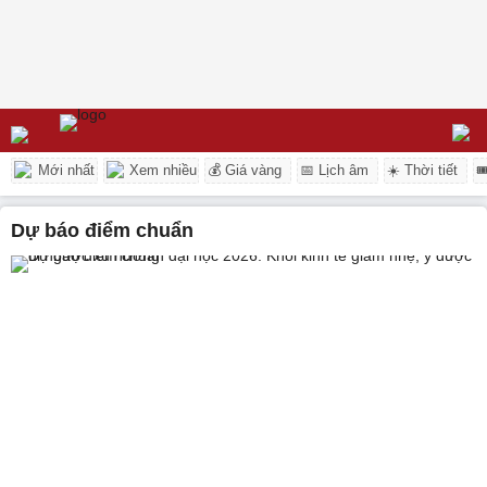
Mới nhất
Xem nhiều
💰 Giá vàng
📅 Lịch âm
☀️ Thời tiết

dự báo điểm chuẩn