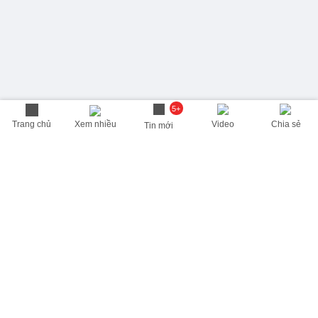
5+
Trang chủ
Xem nhiều
Video
Chia sẻ
Tin mới