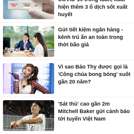
hiện thêm 3 ổ dịch sốt xuất
huyết
Gửi tiết kiệm ngân hàng -
kênh trú ẩn an toàn trong
thời bão giá
Vì sao Bảo Thy được gọi là
'Công chúa bong bóng' suốt
gần 20 năm?
'Sát thủ' cao gần 2m
Mitchell Baker gửi cảnh báo
tới tuyển Việt Nam