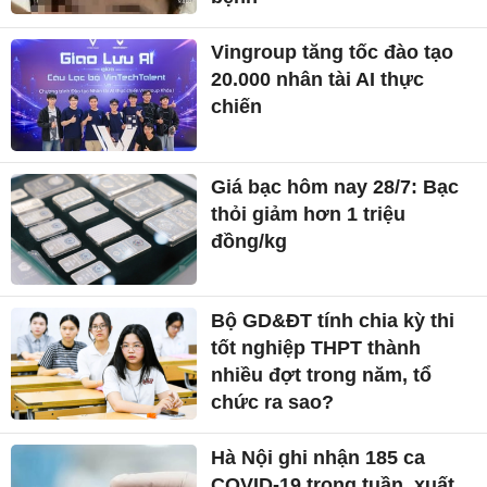
Vingroup tăng tốc đào tạo
20.000 nhân tài AI thực
chiến
Giá bạc hôm nay 28/7: Bạc
thỏi giảm hơn 1 triệu
đồng/kg
Bộ GD&ĐT tính chia kỳ thi
tốt nghiệp THPT thành
nhiều đợt trong năm, tổ
chức ra sao?
Hà Nội ghi nhận 185 ca
COVID-19 trong tuần, xuất