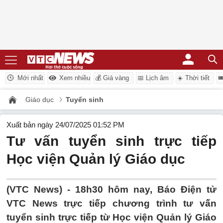
Mới nhất
Xem nhiều
💰 Giá vàng
📅 Lịch âm
☀️ Thời tiết

Giáo dục
Tuyển sinh
Xuất bản ngày 24/07/2025 01:52 PM
Tư vấn tuyển sinh trực tiếp
Học viện Quản lý Giáo dục
(VTC News) -
18h30 hôm nay, Báo Điện tử
VTC News trực tiếp chương trình tư vấn
tuyển sinh trực tiếp từ Học viện Quản lý Giáo