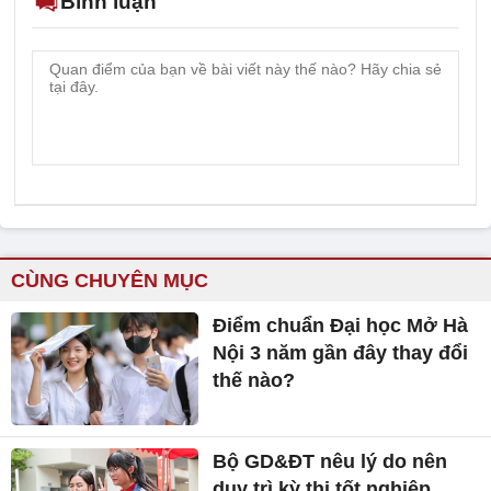
Bình luận
CÙNG CHUYÊN MỤC
Điểm chuẩn Đại học Mở Hà
Nội 3 năm gần đây thay đổi
thế nào?
Bộ GD&ĐT nêu lý do nên
duy trì kỳ thi tốt nghiệp