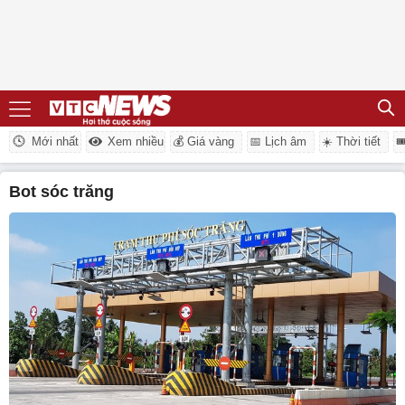
Mới nhất
Xem nhiều
💰 Giá vàng
📅 Lịch âm
☀️ Thời tiết

bot sóc trăng