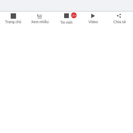
14+
Trang chủ
Xem nhiều
Video
Chia sẻ
Tin mới
THÔNG TIN HỮU ÍCH
Cập nhật nhanh các thông tin được quan tâm mỗi ngày
Lịch âm hôm nay