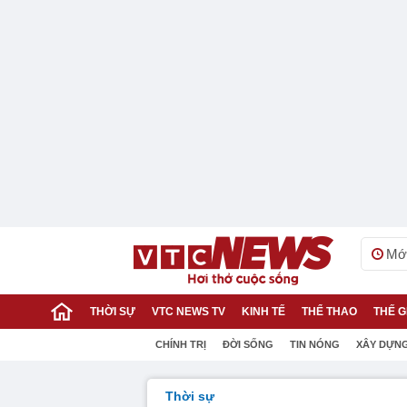
Mới
THỜI SỰ
VTC NEWS TV
KINH TẾ
THỂ THAO
THẾ G
CHÍNH TRỊ
ĐỜI SỐNG
TIN NÓNG
XÂY DỰN
Thời sự