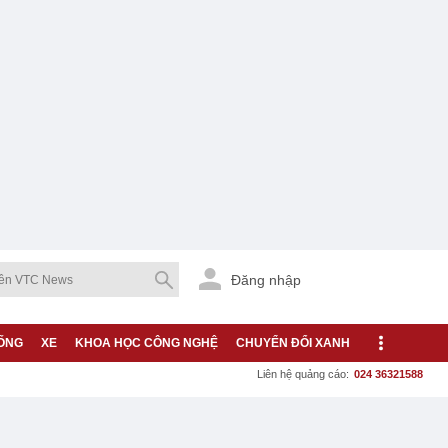
Đăng nhập
ỐNG
XE
KHOA HỌC CÔNG NGHỆ
CHUYỂN ĐỔI XANH
Liên hệ quảng cáo:
024 36321588