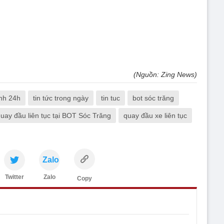
(Nguồn: Zing News)
anh 24h
tin tức trong ngày
tin tuc
bot sóc trăng
quay đầu liên tục tại BOT Sóc Trăng
quay đầu xe liên tục
Zalo
Twitter
Zalo
Copy