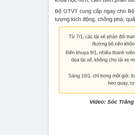
khoa học hơn, cắm biển phân luồn
Bộ GTVT cung cấp ngay cho Bộ Cô
tượng kích động, chống phá, quấy 
Từ 7/1, các tài xế phản đối tr
đường bộ nên không 
Đến khuya 9/1, nhiều thanh niên 
dọa tài xế, không cho lái xe 
Sáng 10/1, chỉ trong một giờ, t
heo quay, rư
Video: Sóc Trăng
Volume
90%