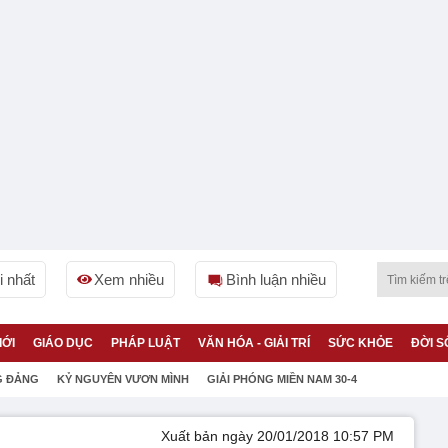
 nhất
Xem nhiều
Bình luận nhiều
IỚI
GIÁO DỤC
PHÁP LUẬT
VĂN HÓA - GIẢI TRÍ
SỨC KHỎE
ĐỜI S
G ĐẢNG
KỶ NGUYÊN VƯƠN MÌNH
GIẢI PHÓNG MIỀN NAM 30-4
Xuất bản ngày 20/01/2018 10:57 PM