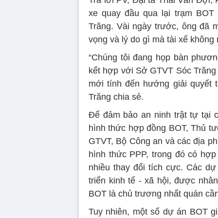
Trả lời PV, Đại tá Thái Văn Đợi
xe quay đầu qua lại trạm BOT 
Trăng. Vài ngày trước, ông đã m
vọng và lý do gì mà tài xế không
“Chúng tôi đang họp bàn phươn
kết hợp với Sở GTVT Sóc Trăng 
mới tính đến hướng giải quyết 
Trăng chia sẻ.
Để đảm bảo an ninh trật tự tại 
hình thức hợp đồng BOT, Thủ t
GTVT, Bộ Công an và các địa phư
hình thức PPP, trong đó có hợp
nhiều thay đổi tích cực. Các dự
triển kinh tế - xã hội, được nhâ
BOT là chủ trương nhất quán cần t
Tuy nhiên, một số dự án BOT gia