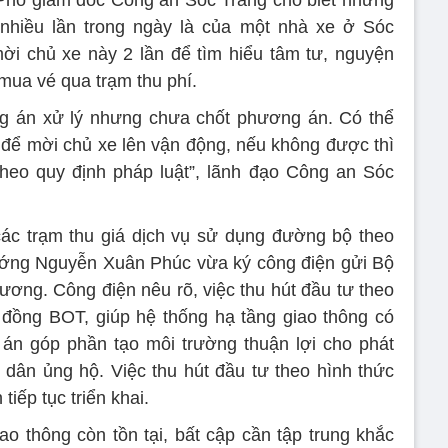
, Phó giám đốc Công an Sóc Trăng cho biết những
nhiều lần trong ngày là của một nhà xe ở Sóc
ời chủ xe này 2 lần để tìm hiểu tâm tư, nguyện
 mua vé qua trạm thu phí.
g án xử lý nhưng chưa chốt phương án. Có thể
để mời chủ xe lên vận động, nếu không được thì
theo quy định pháp luật”, lãnh đạo Công an Sóc
các trạm thu giá dịch vụ sử dụng đường bộ theo
ướng Nguyễn Xuân Phúc vừa ký công điện gửi Bộ
ơng. Công điện nêu rõ, việc thu hút đầu tư theo
 đồng BOT, giúp hệ thống hạ tầng giao thông có
 án góp phần tạo môi trường thuận lợi cho phát
n dân ủng hộ. Việc thu hút đầu tư theo hình thức
iếp tục triển khai.
o thông còn tồn tại, bất cập cần tập trung khắc