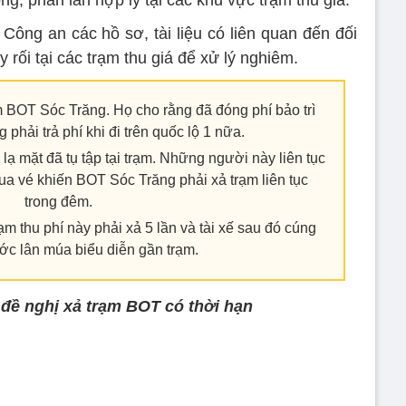
g, phân làn hợp lý tại các khu vực trạm thu giá.
ng an các hồ sơ, tài liệu có liên quan đến đối
rối tại các trạm thu giá để xử lý nghiêm.
ạm BOT Sóc Trăng. Họ cho rằng đã đóng phí bảo trì
phải trả phí khi đi trên quốc lộ 1 nữa.
lạ mặt đã tụ tập tại trạm. Những người này liên tục
mua vé khiến BOT Sóc Trăng phải xả trạm liên tục
trong đêm.
rạm thu phí này phải xả 5 lần và tài xế sau đó cúng
ớc lân múa biểu diễn gần trạm.
 đề nghị xả trạm BOT có thời hạn