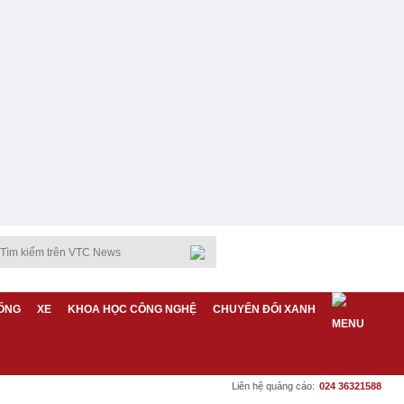
ỐNG
XE
KHOA HỌC CÔNG NGHỆ
CHUYỂN ĐỔI XANH
Liên hệ quảng cáo:
024 36321588