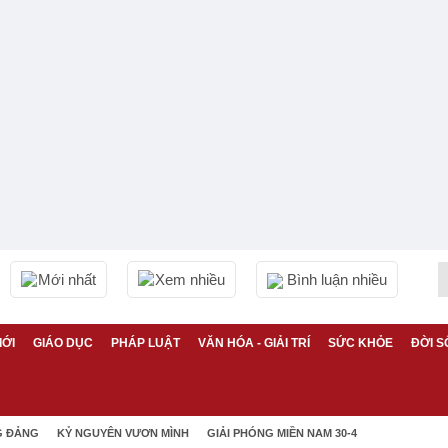
Mới nhất
Xem nhiều
Bình luận nhiều
IỚI
GIÁO DỤC
PHÁP LUẬT
VĂN HÓA - GIẢI TRÍ
SỨC KHỎE
ĐỜI S
G ĐẢNG
KỶ NGUYÊN VƯƠN MÌNH
GIẢI PHÓNG MIỀN NAM 30-4