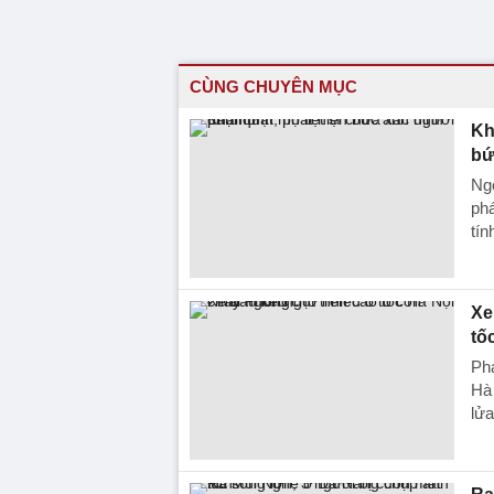
CÙNG CHUYÊN MỤC
Kh
bứ
Ng
phá
tín
Xe
tố
Phá
Hà 
lửa