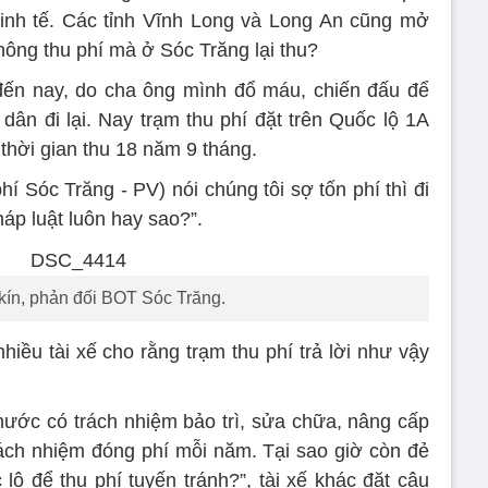
kinh tế. Các tỉnh Vĩnh Long và Long An cũng mở
hông thu phí mà ở Sóc Trăng lại thu?
đến nay, do cha ông mình đổ máu, chiến đấu để
dân đi lại. Nay trạm thu phí đặt trên Quốc lộ 1A
, thời gian thu 18 năm 9 tháng.
í Sóc Trăng - PV) nói chúng tôi sợ tốn phí thì đi
áp luật luôn hay sao?”.
 kín, phản đối BOT Sóc Trăng.
iều tài xế cho rằng trạm thu phí trả lời như vậy
ước có trách nhiệm bảo trì, sửa chữa, nâng cấp
ách nhiệm đóng phí mỗi năm. Tại sao giờ còn đẻ
lộ để thu phí tuyến tránh?”, tài xế khác đặt câu