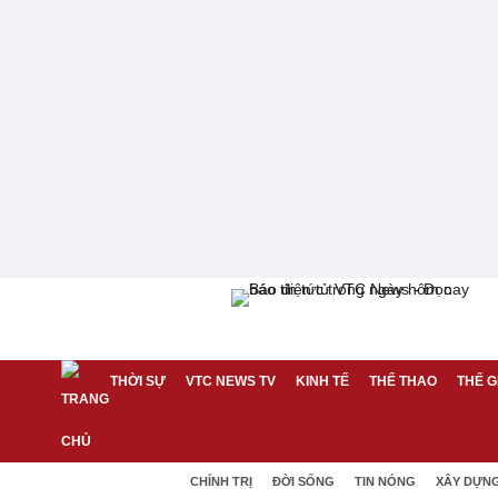
THỜI SỰ
VTC NEWS TV
KINH TẾ
THỂ THAO
THẾ G
CHÍNH TRỊ
ĐỜI SỐNG
TIN NÓNG
XÂY DỰN