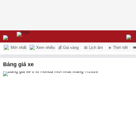
Mới nhất
Xem nhiều
💰 Giá vàng
📅 Lịch âm
☀️ Thời tiết

Bảng giá xe