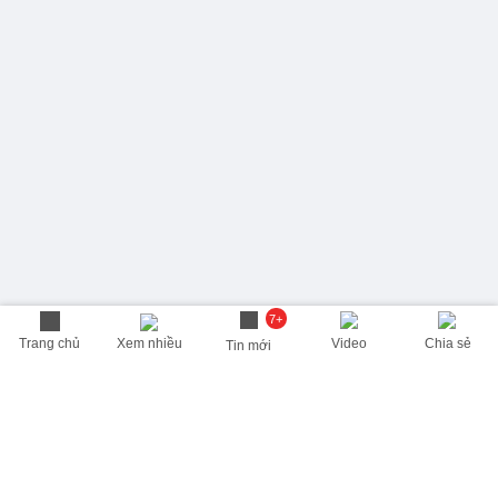
7+
Trang chủ
Xem nhiều
Video
Chia sẻ
Tin mới