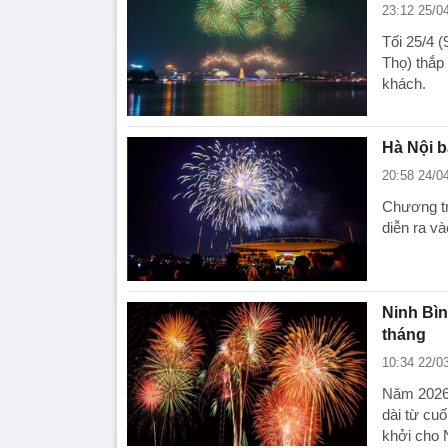
23:12 25/0
Tối 25/4 
Thọ) thắp
khách.
Hà Nội b
20:58 24/0
Chương tr
diễn ra v
Ninh Bìn
tháng
10:34 22/0
Năm 2026,
dài từ cuố
khởi cho 