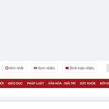
Mới nhất
Xem nhiều
Bình luận nhiều
IỚI
GIÁO DỤC
PHÁP LUẬT
VĂN HÓA - GIẢI TRÍ
SỨC KHỎE
ĐỜI S