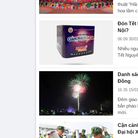
thuật “Hả
hoa tầm c
Đón Tết
Nội?
06:09 30/0
Nhiều ngư
Tết Nguyê
Danh sá
Đồng
16:35 15/0
Đêm giao 
bắn pháo 
mới.
Cận cảnh
Đại hội 