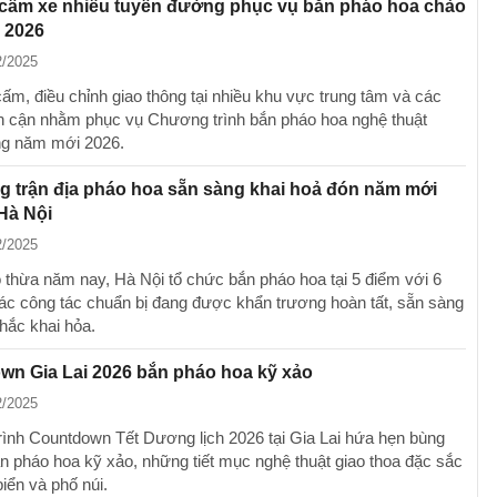
cấm xe nhiều tuyến đường phục vụ bắn pháo hoa chào
 2026
2/2025
m, điều chỉnh giao thông tại nhiều khu vực trung tâm và các
ân cận nhằm phục vụ Chương trình bắn pháo hoa nghệ thuật
g năm mới 2026.
g trận địa pháo hoa sẵn sàng khai hoả đón năm mới
 Hà Nội
2/2025
thừa năm nay, Hà Nội tổ chức bắn pháo hoa tại 5 điểm với 6
 các công tác chuẩn bị đang được khẩn trương hoàn tất, sẵn sàng
khắc khai hỏa.
wn Gia Lai 2026 bắn pháo hoa kỹ xảo
2/2025
ình Countdown Tết Dương lịch 2026 tại Gia Lai hứa hẹn bùng
n pháo hoa kỹ xảo, những tiết mục nghệ thuật giao thoa đặc sắc
iển và phố núi.