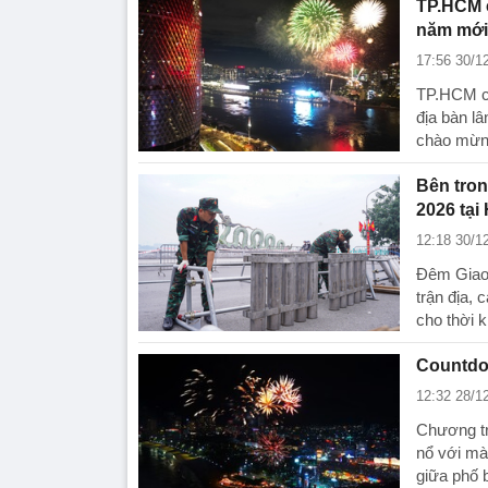
TP.HCM 
năm mới
17:56 30/1
TP.HCM cấ
địa bàn l
chào mừn
Bên tron
2026 tại
12:18 30/1
Đêm Giao 
trận địa,
cho thời 
Countdo
12:32 28/1
Chương tr
nổ với mà
giữa phố b