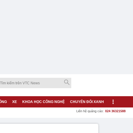
ỐNG
XE
KHOA HỌC CÔNG NGHỆ
CHUYỂN ĐỔI XANH
Liên hệ quảng cáo:
024 36321588