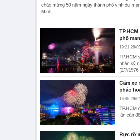
chào mừng 50 năm ngày thành phố vinh dự mang
Minh.
TP.HCM b
phố man
19:21 28/0
TP.HCM sẽ
nhân kỷ n
(2/7/1976 
Cấm xe 
pháo hoa
16:45 28/0
TP.HCM cấ
lân cận để
Rực rỡ 