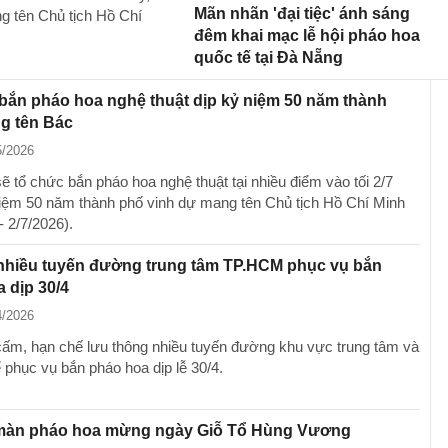
Mãn nhãn 'đại tiệc' ánh sáng
 tên Chủ tịch Hồ Chí
đêm khai mạc lễ hội pháo hoa
quốc tế tại Đà Nẵng
ắn pháo hoa nghệ thuật dịp kỷ niệm 50 năm thành
g tên Bác
5/2026
 tổ chức bắn pháo hoa nghệ thuật tại nhiều điểm vào tối 2/7
iệm 50 năm thành phố vinh dự mang tên Chủ tịch Hồ Chí Minh
- 2/7/2026).
nhiều tuyến đường trung tâm TP.HCM phục vụ bắn
 dịp 30/4
4/2026
m, hạn chế lưu thông nhiều tuyến đường khu vực trung tâm và
 phục vụ bắn pháo hoa dịp lễ 30/4.
màn pháo hoa mừng ngày Giỗ Tổ Hùng Vương