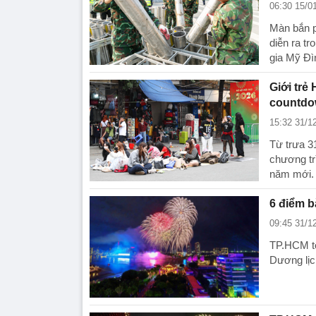
06:30 15/0
Màn bắn p
diễn ra t
gia Mỹ Đì
Giới trẻ
countdo
15:32 31/1
Từ trưa 3
chương tr
năm mới.
6 điểm 
09:45 31/1
TP.HCM tổ
Dương lịc