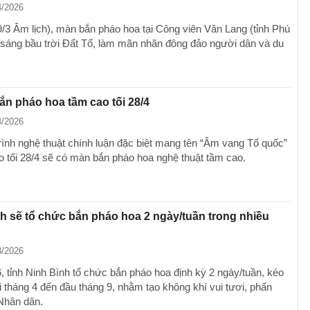
4/2026
(9/3 Âm lịch), màn bắn pháo hoa tại Công viên Văn Lang (tỉnh Phú
 sáng bầu trời Đất Tổ, làm mãn nhãn đông đảo người dân và du
ắn pháo hoa tầm cao tối 28/4
4/2026
ình nghệ thuật chính luận đặc biệt mang tên “Âm vang Tổ quốc”
ào tối 28/4 sẽ có màn bắn pháo hoa nghệ thuật tầm cao.
h sẽ tổ chức bắn pháo hoa 2 ngày/tuần trong nhiều
3/2026
 tỉnh Ninh Bình tổ chức bắn pháo hoa định kỳ 2 ngày/tuần, kéo
i tháng 4 đến đầu tháng 9, nhằm tạo không khí vui tươi, phấn
Nhân dân.