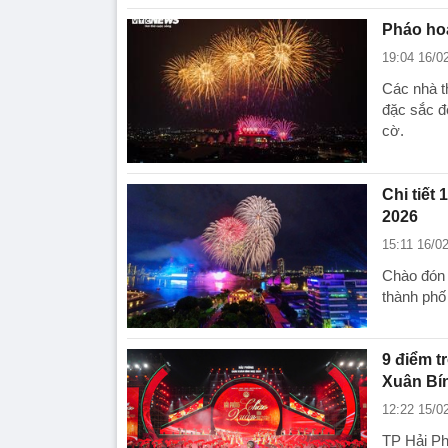
Pháo hoa
19:04 16/0
Các nhà th
đặc sắc để
cờ.
Chi tiết
2026
15:11 16/0
Chào đón 
thành phố
9 điểm t
Xuân Bí
12:22 15/0
TP Hải Ph