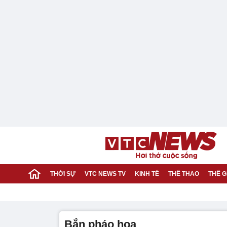
THỜI SỰ
VTC NEWS TV
KINH TẾ
THỂ THAO
THẾ G
bắn pháo hoa