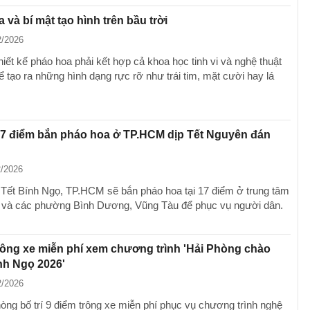
 và bí mật tạo hình trên bầu trời
2/2026
iết kế pháo hoa phải kết hợp cả khoa học tinh vi và nghệ thuật
 tạo ra những hình dạng rực rỡ như trái tim, mặt cười hay lá
 17 điểm bắn pháo hoa ở TP.HCM dịp Tết Nguyên đán
2/2026
Tết Bính Ngọ, TP.HCM sẽ bắn pháo hoa tại 17 điểm ở trung tâm
 và các phường Bình Dương, Vũng Tàu để phục vụ người dân.
rông xe miễn phí xem chương trình 'Hải Phòng chào
nh Ngọ 2026'
2/2026
òng bố trí 9 điểm trông xe miễn phí phục vụ chương trình nghệ