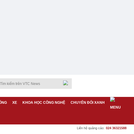
ỐNG
XE
KHOA HỌC CÔNG NGHỆ
CHUYỂN ĐỔI XANH
Liên hệ quảng cáo:
024 36321588