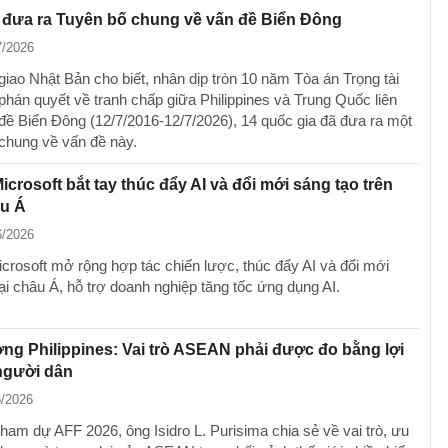
 đưa ra Tuyên bố chung về vấn đề Biển Đông
7/2026
giao Nhật Bản cho biết, nhân dịp tròn 10 năm Tòa án Trọng tài
phán quyết về tranh chấp giữa Philippines và Trung Quốc liên
đề Biển Đông (12/7/2016-12/7/2026), 14 quốc gia đã đưa ra một
chung về vấn đề này.
icrosoft bắt tay thúc đẩy AI và đổi mới sáng tạo trên
âu Á
6/2026
crosoft mở rộng hợp tác chiến lược, thúc đẩy AI và đổi mới
ại châu Á, hỗ trợ doanh nghiệp tăng tốc ứng dụng AI.
ng Philippines: Vai trò ASEAN phải được đo bằng lợi
người dân
6/2026
ham dự AFF 2026, ông Isidro L. Purisima chia sẻ về vai trò, ưu