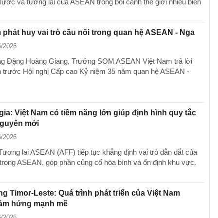
 lược và tương lai của ASEAN trong bối cảnh thế giới nhiều biến
 phát huy vai trò cầu nối trong quan hệ ASEAN - Nga
6/2026
ng Đặng Hoàng Giang, Trưởng SOM ASEAN Việt Nam trả lời
 trước Hội nghị Cấp cao Kỷ niệm 35 năm quan hệ ASEAN -
ia: Việt Nam có tiềm năng lớn giúp định hình quy tắc
nguyên mới
6/2026
Tương lai ASEAN (AFF) tiếp tục khẳng định vai trò dẫn dắt của
trong ASEAN, góp phần củng cố hòa bình và ổn định khu vực.
g Timor-Leste: Quá trình phát triển của Việt Nam
cảm hứng mạnh mẽ
6/2026