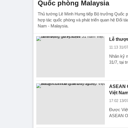
Quốc phòng Malaysia
Thủ tướng Lê Minh Hưng tiếp Bộ trưởng Quốc p
hợp tác quốc phòng và phát triển quan hệ Đối tá
Nam - Malaysia.
Lễ thượ
11:13 31/0
Nhân kỷ n
31/7, tại
ASEAN O
Việt Na
17:02 13/0
Được Việt
ASEAN Onl