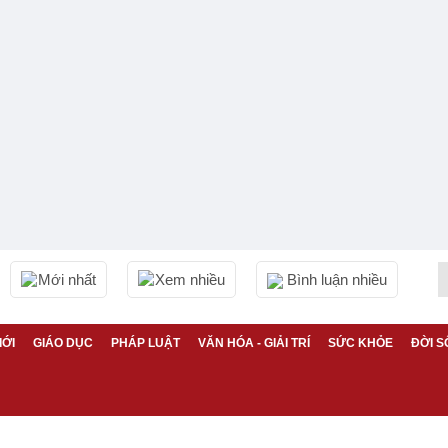
Mới nhất
Xem nhiều
Bình luận nhiều
IỚI
GIÁO DỤC
PHÁP LUẬT
VĂN HÓA - GIẢI TRÍ
SỨC KHỎE
ĐỜI S