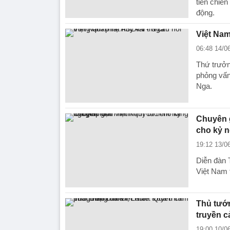
tiên chiến
động.
Việt Nam
06:48 14/0
Thứ trưở
phỏng vấn
Nga.
Chuyên g
cho kỷ 
19:12 13/0
Diễn đàn 
Việt Nam 
Thủ tướn
truyền 
19:00 10/0