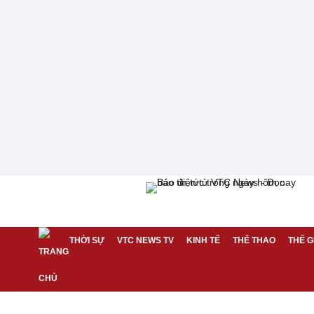
THỜI SỰ
VTC NEWS TV
KINH TẾ
THỂ THAO
THẾ G