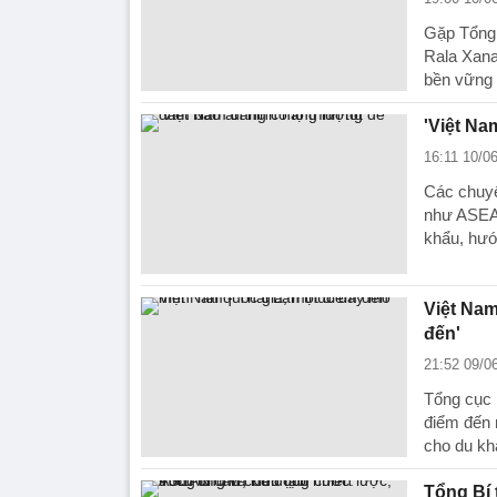
Gặp Tổng 
Rala Xana
bền vững 
'Việt Na
16:11 10/0
Các chuyê
như ASEAN
khẩu, hướ
Việt Nam
đến'
21:52 09/0
Tổng cục 
điểm đến 
cho du kh
Tổng Bí 