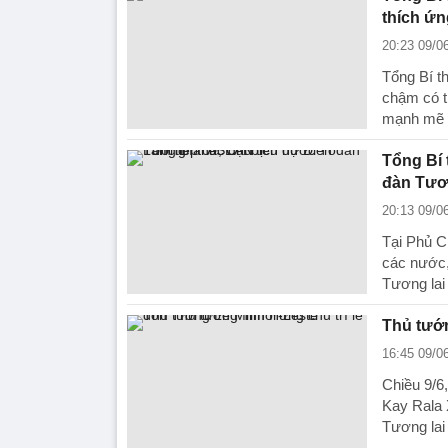
thích ứn
20:23 09/0
Tổng Bí t
chậm có t
mạnh mẽ t
Tổng Bí 
đàn Tươ
20:13 09/0
Tại Phủ C
các nước,
Tương la
Thủ tướn
16:45 09/0
Chiều 9/6
Kay Rala
Tương lai