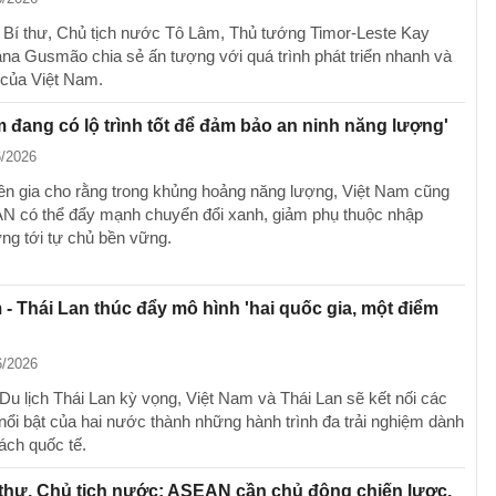
Bí thư, Chủ tịch nước Tô Lâm, Thủ tướng Timor-Leste Kay
na Gusmão chia sẻ ấn tượng với quá trình phát triển nhanh và
của Việt Nam.
m đang có lộ trình tốt để đảm bảo an ninh năng lượng'
6/2026
n gia cho rằng trong khủng hoảng năng lượng, Việt Nam cũng
 có thể đẩy mạnh chuyển đổi xanh, giảm phụ thuộc nhập
ng tới tự chủ bền vững.
 - Thái Lan thúc đẩy mô hình 'hai quốc gia, một điểm
6/2026
Du lịch Thái Lan kỳ vọng, Việt Nam và Thái Lan sẽ kết nối các
nổi bật của hai nước thành những hành trình đa trải nghiệm dành
ách quốc tế.
thư, Chủ tịch nước: ASEAN cần chủ động chiến lược,