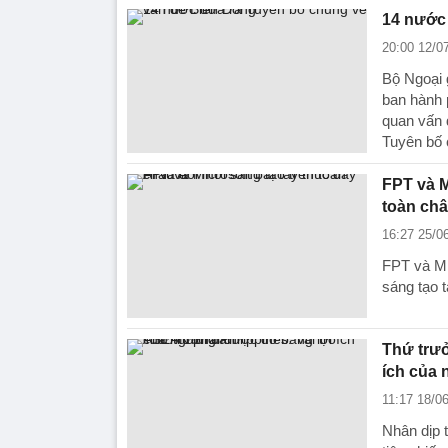
14 nước
20:00 12/0
Bộ Ngoại 
ban hành 
quan vấn 
Tuyên bố 
FPT và M
toàn ch
16:27 25/0
FPT và Mi
sáng tạo t
Thứ trưở
ích của 
11:17 18/0
Nhân dịp t