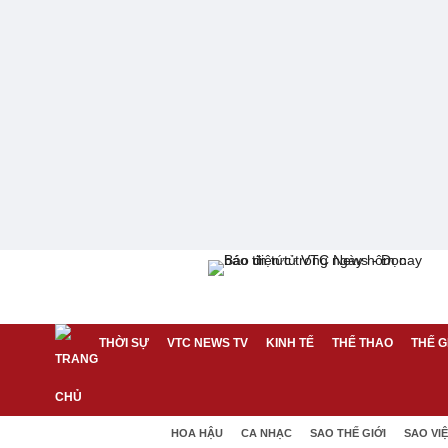
THỜI SỰ
VTC NEWS TV
KINH TẾ
THỂ THAO
THẾ G
HOA HẬU
CA NHẠC
SAO THẾ GIỚI
SAO VI