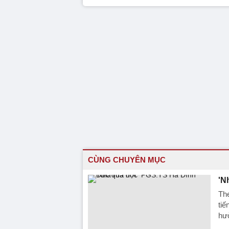
CÙNG CHUYÊN MỤC
'N
The
tiế
hưở