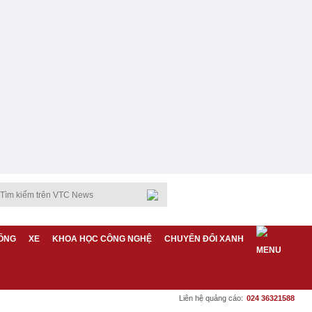
ỐNG
XE
KHOA HỌC CÔNG NGHỆ
CHUYỂN ĐỔI XANH
Liên hệ quảng cáo:
024 36321588