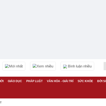
Mới nhất
Xem nhiều
Bình luận nhiều
IỚI
GIÁO DỤC
PHÁP LUẬT
VĂN HÓA - GIẢI TRÍ
SỨC KHỎE
ĐỜI S
ỆT