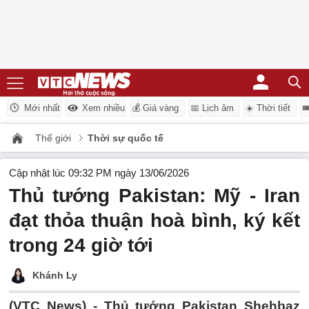
Mới nhất
Xem nhiều
💰 Giá vàng
📅 Lịch âm
☀️ Thời tiết

Thế giới
Thời sự quốc tế
Cập nhật lúc 09:32 PM ngày 13/06/2026
Thủ tướng Pakistan: Mỹ - Iran
đạt thỏa thuận hoà bình, ký kết
trong 24 giờ tới
Khánh Ly
(VTC News) -
Thủ tướng Pakistan Shehbaz