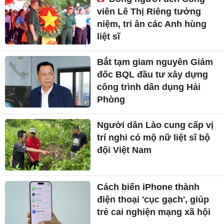
viên Lê Thị Riêng tưởng
niệm, tri ân các Anh hùng
liệt sĩ
Bắt tạm giam nguyên Giám
đốc BQL đầu tư xây dựng
công trình dân dụng Hải
Phòng
Người dân Lào cung cấp vị
trí nghi có mộ nữ liệt sĩ bộ
đội Việt Nam
Cách biến iPhone thành
điện thoại 'cục gạch', giúp
trẻ cai nghiện mạng xã hội