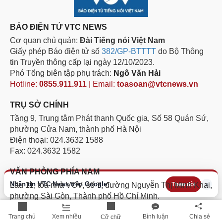
BÁO ĐIỆN TỬ VTC NEWS
Cơ quan chủ quản:
Đài Tiếng nói Việt Nam
Giấy phép Báo điện tử số
382/GP-BTTTT
do Bộ Thông
tin Truyền thông cấp lại ngày 12/10/2023.
Phó Tổng biên tập phụ trách:
Ngô Văn Hải
Hotline:
0855.911.911
| Email:
toasoan@vtcnews.vn
TRỤ SỞ CHÍNH
Tầng 9, Trung tâm Phát thanh Quốc gia, Số 58 Quán Sứ,
phường Cửa Nam, thành phố Hà Nội
Điện thoại: 024.3632 1588
Fax: 024.3632 1582
VĂN PHÒNG PHÍA NAM
Nhận tin VTC News trên Google
×
Theo dõi
Lầu 11, tòa nhà VOV, số 7, đường Nguyễn Thị Minh Khai,
phường Sài Gòn, Thành phố Hồ Chí Minh.
Điện thoại: 028.3811 1705
Trang chủ
Xem nhiều
Bình luận
Chia sẻ
Cỡ chữ
Hotline:
094.884.8186