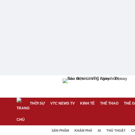
THỜI SỰ
VTC NEWS TV
KINH TẾ
THỂ THAO
THẾ G
SẢN PHẨM
KHÁM PHÁ
AI
THỦ THUẬT
C