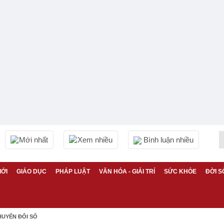
Mới nhất
Xem nhiều
Bình luận nhiều
IỚI
GIÁO DỤC
PHÁP LUẬT
VĂN HÓA - GIẢI TRÍ
SỨC KHỎE
ĐỜI S
HUYỂN ĐỔI SỐ