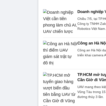
Doanh nghiệp V
Chiều 7/5, tại TP
Công ty TNHH Zalo
Robotics Việt Nam.
Công an Hà Nội
Công an Hà Nội dự 
triển khai camera A
TP.HCM mở tuyế
Cần Giờ đi Vũ
UAV mang theo kiệ
Vũng Tàu trong 15
đường thủy 3 lần.