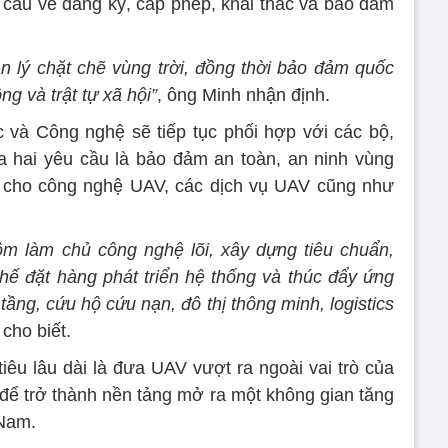
cầu về đăng ký, cấp phép, khai thác và bảo đảm
n lý chặt chẽ vùng trời, đồng thời bảo đảm quốc
g và trật tự xã hội”
, ông Minh nhận định.
c và Công nghệ sẽ tiếp tục phối hợp với các bộ,
a hai yêu cầu là bảo đảm an toàn, an ninh vùng
ển cho công nghệ UAV, các dịch vụ UAV cũng như
m làm chủ công nghệ lõi, xây dựng tiêu chuẩn,
hế đặt hàng phát triển hệ thống và thúc đẩy ứng
ầng, cứu hộ cứu nạn, đô thị thông minh, logistics
 cho biết.
u lâu dài là đưa UAV vượt ra ngoài vai trò của
ể trở thành nền tảng mở ra một không gian tăng
 Nam.