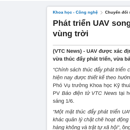
Khoa học - Công nghệ
Chuyển đổi 
Phát triển UAV son
vùng trời
(VTC News) -
UAV được xác địn
vừa thúc đẩy phát triển, vừa b
“Chính sách thúc đẩy phát triển
hiện nay được thiết kế theo hướ
Phó Vụ trưởng Khoa học Kỹ thuậ
PV
Báo điện tử VTC News
tại 
sáng 1/6.
“Một mặt thúc đẩy phát triển U
khác quản lý chặt chẽ hoạt động
hàng không và trật tự xã hội”
, ôn