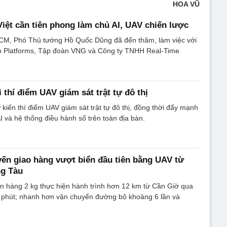
HOA VŨ
iệt cần tiên phong làm chủ AI, UAV chiến lược
.HCM, Phó Thủ tướng Hồ Quốc Dũng đã đến thăm, làm việc với
 Platforms, Tập đoàn VNG và Công ty TNHH Real-Time
 thí điểm UAV giám sát trật tự đô thị
kiến thí điểm UAV giám sát trật tự đô thị, đồng thời đẩy mạnh
I và hệ thống điều hành số trên toàn địa bàn.
n giao hàng vượt biển đầu tiên bằng UAV từ
ng Tàu
n hàng 2 kg thực hiện hành trình hơn 12 km từ Cần Giờ qua
 phút; nhanh hơn vận chuyển đường bộ khoảng 6 lần và