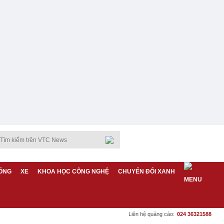
ỐNG
XE
KHOA HỌC CÔNG NGHỆ
CHUYỂN ĐỔI XANH
Liên hệ quảng cáo:
024 36321588