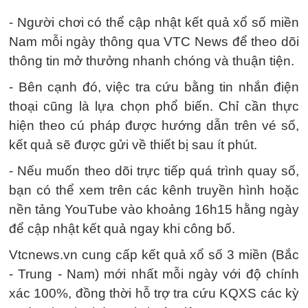
- Người chơi có thể cập nhật kết quả xổ số miền
Nam mỗi ngày thông qua VTC News để theo dõi
thông tin mở thưởng nhanh chóng và thuận tiện.
- Bên cạnh đó, việc tra cứu bằng tin nhắn điện
thoại cũng là lựa chọn phổ biến. Chỉ cần thực
hiện theo cú pháp được hướng dẫn trên vé số,
kết quả sẽ được gửi về thiết bị sau ít phút.
- Nếu muốn theo dõi trực tiếp quá trình quay số,
bạn có thể xem trên các kênh truyền hình hoặc
nền tảng YouTube vào khoảng 16h15 hằng ngày
để cập nhật kết quả ngay khi công bố.
Vtcnews.vn cung cấp kết quả xổ số 3 miền (Bắc
- Trung - Nam) mới nhất mỗi ngày với độ chính
xác 100%, đồng thời hỗ trợ tra cứu KQXS các kỳ