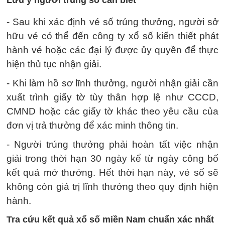
Lưu ý người trúng số cần biết
- Sau khi xác định vé số trúng thưởng, người sở
hữu vé có thể đến công ty xổ số kiến thiết phát
hành vé hoặc các đại lý được ủy quyền để thực
hiện thủ tục nhận giải.
- Khi làm hồ sơ lĩnh thưởng, người nhận giải cần
xuất trình giấy tờ tùy thân hợp lệ như CCCD,
CMND hoặc các giấy tờ khác theo yêu cầu của
đơn vị trả thưởng để xác minh thông tin.
- Người trúng thưởng phải hoàn tất việc nhận
giải trong thời hạn 30 ngày kể từ ngày công bố
kết quả mở thưởng. Hết thời hạn này, vé số sẽ
không còn giá trị lĩnh thưởng theo quy định hiện
hành.
Tra cứu kết quả xổ số miền Nam chuẩn xác nhất