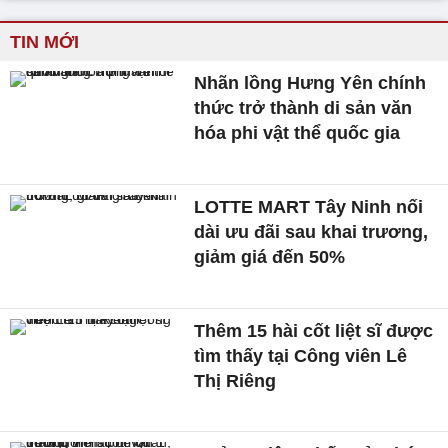
TIN MỚI
Nhãn lồng Hưng Yên chính
thức trở thành di sản văn
hóa phi vật thể quốc gia
LOTTE MART Tây Ninh nối
dài ưu đãi sau khai trương,
giảm giá đến 50%
Thêm 15 hài cốt liệt sĩ được
tìm thấy tại Công viên Lê
Thị Riêng