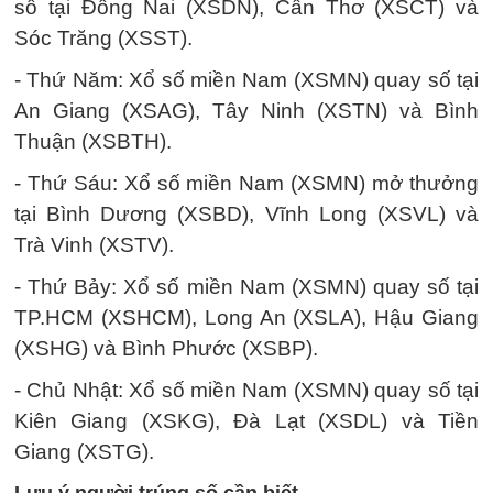
số tại Đồng Nai (XSDN), Cần Thơ (XSCT) và
Sóc Trăng (XSST).
- Thứ Năm: Xổ số miền Nam (XSMN) quay số tại
An Giang (XSAG), Tây Ninh (XSTN) và Bình
Thuận (XSBTH).
- Thứ Sáu: Xổ số miền Nam (XSMN) mở thưởng
tại Bình Dương (XSBD), Vĩnh Long (XSVL) và
Trà Vinh (XSTV).
- Thứ Bảy: Xổ số miền Nam (XSMN) quay số tại
TP.HCM (XSHCM), Long An (XSLA), Hậu Giang
(XSHG) và Bình Phước (XSBP).
- Chủ Nhật: Xổ số miền Nam (XSMN) quay số tại
Kiên Giang (XSKG), Đà Lạt (XSDL) và Tiền
Giang (XSTG).