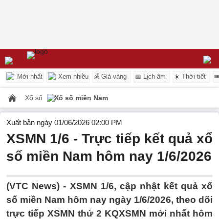
Mới nhất
Xem nhiều
💰 Giá vàng
📅 Lịch âm
☀️ Thời tiết

Xổ số
Xổ số miền Nam
Xuất bản ngày 01/06/2026 02:00 PM
XSMN 1/6 - Trực tiếp kết quả xổ
số miền Nam hôm nay 1/6/2026
(VTC News) - XSMN 1/6, cập nhật kết quả xổ
số miền Nam hôm nay ngày 1/6/2026, theo dõi
trực tiếp XSMN thứ 2 KQXSMN mới nhất hôm