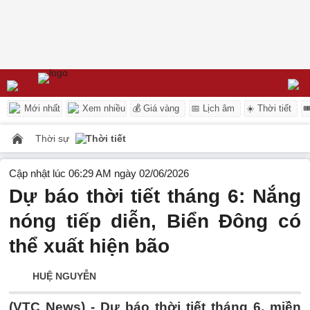
Mới nhất
Xem nhiều
💰 Giá vàng
📅 Lịch âm
☀️ Thời tiết

Thời sự
Thời tiết
Cập nhật lúc 06:29 AM ngày 02/06/2026
Dự báo thời tiết tháng 6: Nắng
nóng tiếp diễn, Biển Đông có
thể xuất hiện bão
HUỆ NGUYỄN
(VTC News) -
Dự báo thời tiết tháng 6, miền