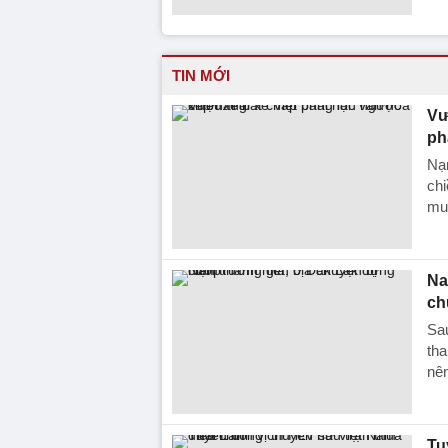
TIN MỚI
Vư
ph
Nạn
chi
muố
Na
ch
Sau
tha
nên
Tu