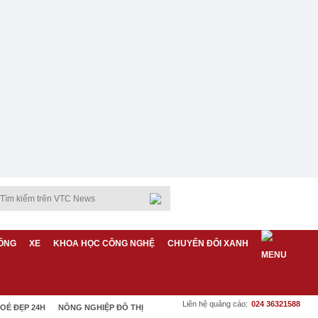
ỐNG
XE
KHOA HỌC CÔNG NGHỆ
CHUYỂN ĐỔI XANH
Liên hệ quảng cáo:
024 36321588
OẺ ĐẸP 24H
NÔNG NGHIỆP ĐÔ THỊ