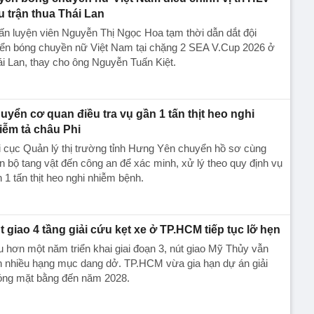
u trận thua Thái Lan
n luyện viên Nguyễn Thị Ngọc Hoa tạm thời dẫn dắt đội
yển bóng chuyền nữ Việt Nam tại chặng 2 SEA V.Cup 2026 ở
i Lan, thay cho ông Nguyễn Tuấn Kiệt.
uyển cơ quan điều tra vụ gần 1 tấn thịt heo nghi
iễm tả châu Phi
 cục Quản lý thị trường tỉnh Hưng Yên chuyển hồ sơ cùng
n bộ tang vật đến công an để xác minh, xử lý theo quy định vụ
 1 tấn thịt heo nghi nhiễm bệnh.
t giao 4 tầng giải cứu kẹt xe ở TP.HCM tiếp tục lỡ hẹn
 hơn một năm triển khai giai đoạn 3, nút giao Mỹ Thủy vẫn
n nhiều hạng mục dang dở. TP.HCM vừa gia hạn dự án giải
óng mặt bằng đến năm 2028.