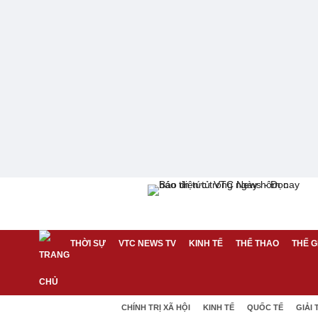
THỜI SỰ
VTC NEWS TV
KINH TẾ
THỂ THAO
THẾ G
CHÍNH TRỊ XÃ HỘI
KINH TẾ
QUỐC TẾ
GIẢI 