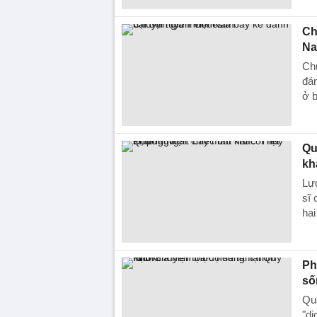
Ch
N
Chu
đán
ở 
Qu
kh
Lực
sĩ 
hai
Ph
số
Qua
"d