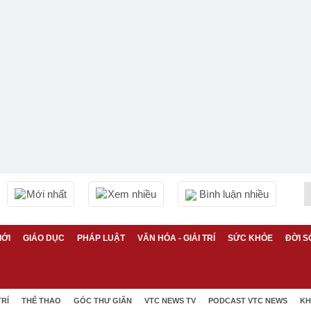
Mới nhất
Xem nhiều
Bình luận nhiều
IỚI
GIÁO DỤC
PHÁP LUẬT
VĂN HÓA - GIẢI TRÍ
SỨC KHỎE
ĐỜI S
TRÍ
THỂ THAO
GÓC THƯ GIÃN
VTC NEWS TV
PODCAST VTC NEWS
KH