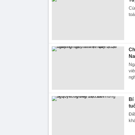
Cùn
toá
Ch
Na
Ngà
viê
ngh
Bí
tu
Điề
kh