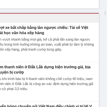
ợt xe bất chấp bằng làn ngược chiều: Tài xế Việt
ải học văn hóa xếp hàng
 vượt nhanh bằng mọi giá, kể cả phải lấn sang làn ngược
ều trong tình huống không an toàn, xuất phát từ tâm lý không
n xếp hàng, phải tranh cướp từng giây.
m thanh niên ở Đắk Lắk dựng hiện trường giả, bịa
uyện bị cướp
 khi trình báo bị 4 thanh niên khống chế cướp 40 triệu, nam
nh niên ở Đắk Lắk bị công an xác định dựng hiện trường giả
 xử phạt 3,5 triệu.
yển bóng chuyền nữ Việt Nam điều chỉnh vị trí HLV