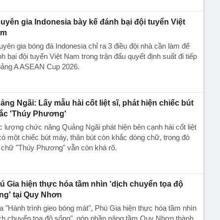
uyên gia Indonesia bày kế đánh bại đội tuyển Việt
am
yên gia bóng đá Indonesia chỉ ra 3 điều đội nhà cần làm để
h bại đội tuyển Việt Nam trong trận đấu quyết định suất đi tiếp
bảng A ASEAN Cup 2026.
ảng Ngãi: Lấy mẫu hài cốt liệt sĩ, phát hiện chiếc bút
ắc 'Thúy Phương'
 lượng chức năng Quảng Ngãi phát hiện bên cạnh hài cốt liệt
có một chiếc bút máy, thân bút còn khắc dòng chữ, trong đó
 chữ "Thúy Phương" vẫn còn khá rõ.
ú Gia hiện thực hóa tầm nhìn 'dịch chuyển tọa độ
ng' tại Quy Nhơn
 "Hành trình gieo bóng mát", Phú Gia hiện thực hóa tầm nhìn
ịch chuyển tọa độ sống", góp phần nâng tầm Quy Nhơn thành