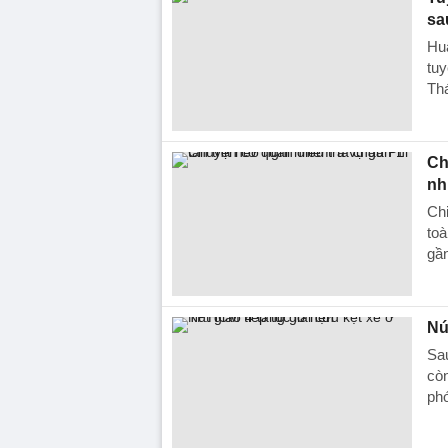
sa
Huấ
tu
Thá
Ch
nh
Chi
toà
gần
Nú
Sau
cò
ph