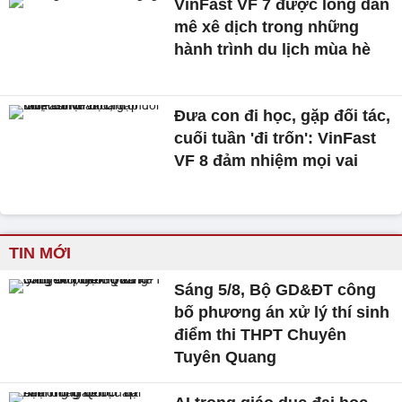
VinFast VF 7 được lòng dân
mê xê dịch trong những
hành trình du lịch mùa hè
Đưa con đi học, gặp đối tác,
cuối tuần 'đi trốn': VinFast
VF 8 đảm nhiệm mọi vai
TIN MỚI
Sáng 5/8, Bộ GD&ĐT công
bố phương án xử lý thí sinh
điểm thi THPT Chuyên
Tuyên Quang