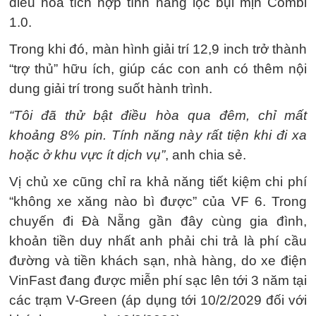
điều hòa tích hợp tính năng lọc bụi mịn Combi
1.0.
Trong khi đó, màn hình giải trí 12,9 inch trở thành
“trợ thủ” hữu ích, giúp các con anh có thêm nội
dung giải trí trong suốt hành trình.
“Tôi đã thử bật điều hòa qua đêm, chỉ mất
khoảng 8% pin. Tính năng này rất tiện khi đi xa
hoặc ở khu vực ít dịch vụ”
, anh chia sẻ.
Vị chủ xe cũng chỉ ra khả năng tiết kiệm chi phí
“không xe xăng nào bì được” của VF 6. Trong
chuyến đi Đà Nẵng gần đây cùng gia đình,
khoản tiền duy nhất anh phải chi trả là phí cầu
đường và tiền khách sạn, nhà hàng, do xe điện
VinFast đang được miễn phí sạc lên tới 3 năm tại
các trạm V-Green (áp dụng tới 10/2/2029 đối với