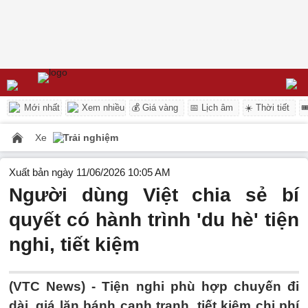
Mới nhất
Xem nhiều
💰 Giá vàng
📅 Lịch âm
☀️ Thời tiết

Xe
Trải nghiệm
Xuất bản ngày 11/06/2026 10:05 AM
Người dùng Việt chia sẻ bí
quyết có hành trình 'du hè' tiện
nghi, tiết kiệm
(VTC News) -
Tiện nghi phù hợp chuyến đi
dài, giá lăn bánh cạnh tranh, tiết kiệm chi phí