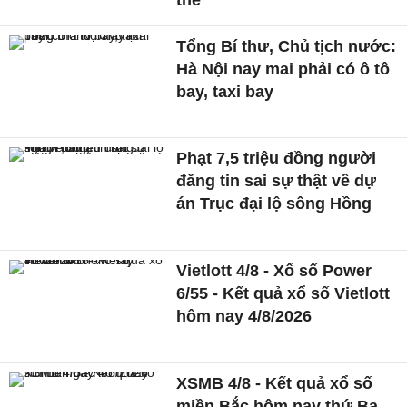
Tổng Bí thư, Chủ tịch nước:
Hà Nội nay mai phải có ô tô
bay, taxi bay
Phạt 7,5 triệu đồng người
đăng tin sai sự thật về dự
án Trục đại lộ sông Hồng
Vietlott 4/8 - Xổ số Power
6/55 - Kết quả xổ số Vietlott
hôm nay 4/8/2026
XSMB 4/8 - Kết quả xổ số
miền Bắc hôm nay thứ Ba