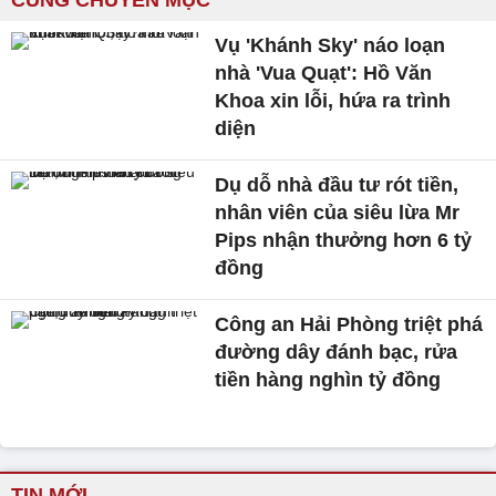
CÙNG CHUYÊN MỤC
Vụ 'Khánh Sky' náo loạn
nhà 'Vua Quạt': Hồ Văn
Khoa xin lỗi, hứa ra trình
diện
Dụ dỗ nhà đầu tư rót tiền,
nhân viên của siêu lừa Mr
Pips nhận thưởng hơn 6 tỷ
đồng
Công an Hải Phòng triệt phá
đường dây đánh bạc, rửa
tiền hàng nghìn tỷ đồng
TIN MỚI