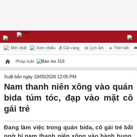
Mới nhất
Xem nhiều
💰 Giá vàng
📅 Lịch âm
☀️ Thời tiết

Pháp luật
Bản tin 113
Xuất bản ngày 18/05/2026 12:05 PM
Nam thanh niên xông vào quán
bida túm tóc, đạp vào mặt cô
gái trẻ
Đang làm việc trong quán bida, cô gái trẻ bất
ngờ bị nam thanh niên xông vào hành hung,