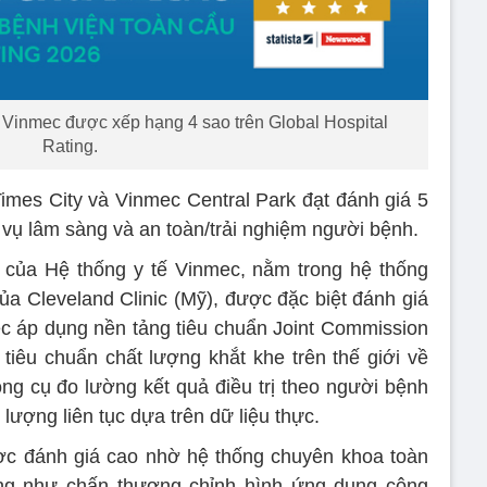
ế Vinmec được xếp hạng 4 sao trên Global Hospital
Rating.
Times City và Vinmec Central Park đạt đánh giá 5
h vụ lâm sàng và an toàn/trải nghiệm người bệnh.
m của Hệ thống y tế Vinmec, nằm trong hệ thống
của Cleveland Clinic (Mỹ), được đặc biệt đánh giá
iệc áp dụng nền tảng tiêu chuẩn Joint Commission
 tiêu chuẩn chất lượng khắt khe trên thế giới về
công cụ đo lường kết quả điều trị theo người bệnh
lượng liên tục dựa trên dữ liệu thực.
ợc đánh giá cao nhờ hệ thống chuyên khoa toàn
ng như chấn thương chỉnh hình ứng dụng công