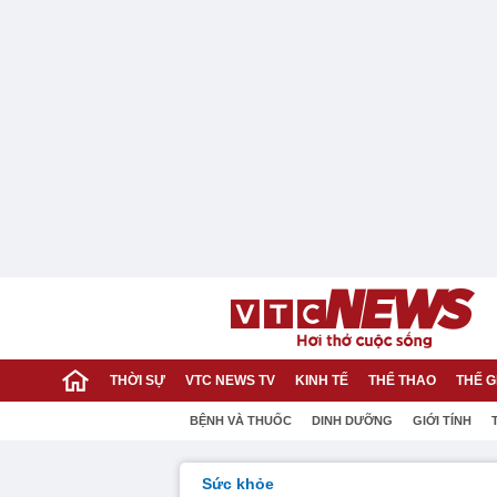
THỜI SỰ
VTC NEWS TV
KINH TẾ
THỂ THAO
THẾ G
BỆNH VÀ THUỐC
DINH DƯỠNG
GIỚI TÍNH
Sức khỏe