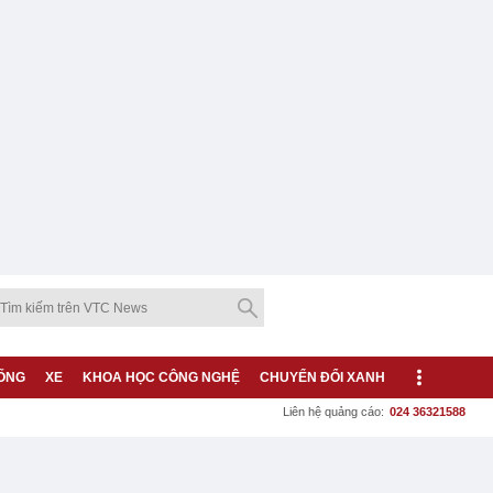
ỐNG
XE
KHOA HỌC CÔNG NGHỆ
CHUYỂN ĐỔI XANH
Liên hệ quảng cáo:
024 36321588