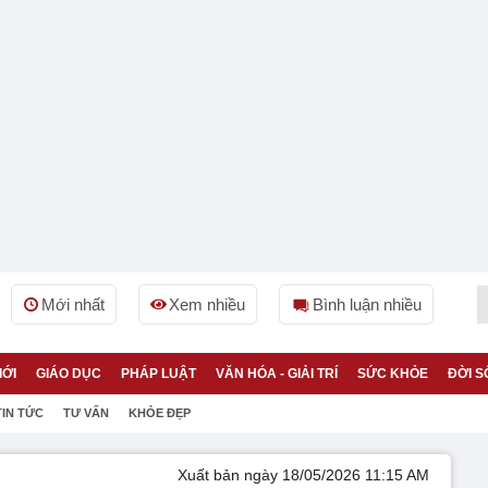
Mới nhất
Xem nhiều
Bình luận nhiều
IỚI
GIÁO DỤC
PHÁP LUẬT
VĂN HÓA - GIẢI TRÍ
SỨC KHỎE
ĐỜI S
TIN TỨC
TƯ VẤN
KHỎE ĐẸP
Xuất bản ngày 18/05/2026 11:15 AM