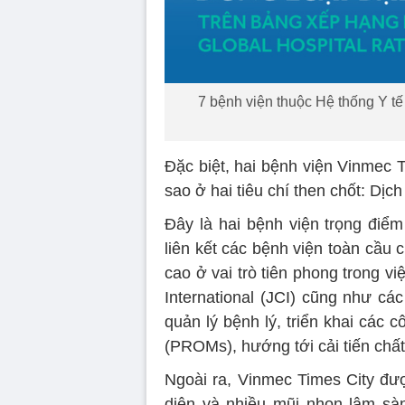
7 bệnh viện thuộc Hệ thống Y t
Đặc biệt, hai bệnh viện Vinmec 
sao ở hai tiêu chí then chốt: Dịc
Đây là hai bệnh viện trọng điể
liên kết các bệnh viện toàn cầu 
cao ở vai trò tiên phong trong v
International (JCI) cũng như các
quản lý bệnh lý, triển khai các 
(PROMs), hướng tới cải tiến chất 
Ngoài ra, Vinmec Times City đư
diện và nhiều mũi nhọn lâm sà