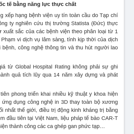
c tế bằng năng lực thực chất
ng xếp hạng bệnh viện uy tín toàn cầu do Tạp chí
g ty nghiên cứu thị trường Statista (Đức) thực
 xuất sắc của các bệnh viện theo phân loại từ 1
 Phạm vi dịch vụ lâm sàng, tính kịp thời của dịch
i bệnh, công nghệ thông tin và thu hút người lao
á từ Global Hospital Rating không phải sự ghi
thành quả tích lũy qua 14 năm xây dựng và phát
tiên phong triển khai nhiều kỹ thuật y khoa hiện
ư ứng dụng công nghệ in 3D thay toàn bộ xương
 nhất thế giới, điều trị động kinh kháng trị bằng
em đầu tiên tại Việt Nam, liệu pháp tế bào CAR-T
c hiện thành công các ca ghép gan phức tạp…