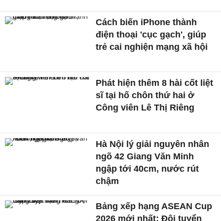
Cách biến iPhone thành
điện thoại 'cục gạch', giúp
trẻ cai nghiện mạng xã hội
Phát hiện thêm 8 hài cốt liệt
sĩ tại hố chôn thứ hai ở
Công viên Lê Thị Riêng
Hà Nội lý giải nguyên nhân
ngõ 42 Giang Văn Minh
ngập tới 40cm, nước rút
chậm
Bảng xếp hạng ASEAN Cup
2026 mới nhất: Đội tuyển