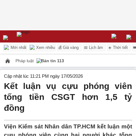
Mới nhất
Xem nhiều
💰 Giá vàng
📅 Lịch âm
☀️ Thời tiết

Pháp luật
Bản tin 113
Cập nhật lúc 11:21 PM ngày 17/05/2026
Kết luận vụ cựu phóng viên
tống tiền CSGT hơn 1,5 tỷ
đồng
Viện Kiểm sát Nhân dân TP.HCM kết luận một
cựu phóng viên cùng hai người khác tống