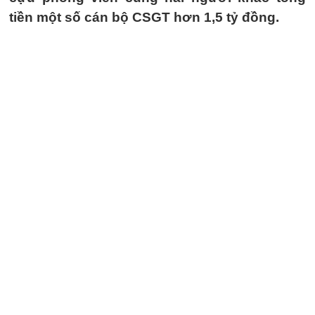
tiền một số cán bộ CSGT hơn 1,5 tỷ đồng.