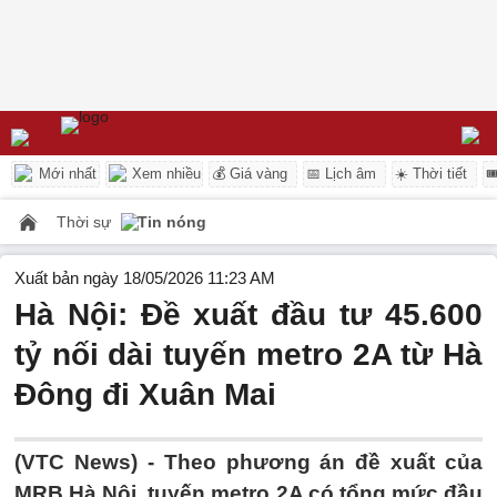
Mới nhất
Xem nhiều
💰 Giá vàng
📅 Lịch âm
☀️ Thời tiết

Thời sự
Tin nóng
Xuất bản ngày 18/05/2026 11:23 AM
Hà Nội: Đề xuất đầu tư 45.600
tỷ nối dài tuyến metro 2A từ Hà
Đông đi Xuân Mai
(VTC News) -
Theo phương án đề xuất của
MRB Hà Nội, tuyến metro 2A có tổng mức đầu