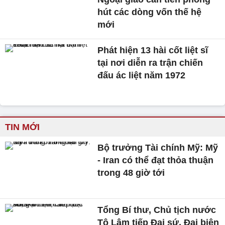
hút các dòng vốn thế hệ
mới
Phát hiện 13 hài cốt liệt sĩ
tại nơi diễn ra trận chiến
đấu ác liệt năm 1972
TIN MỚI
Bộ trưởng Tài chính Mỹ: Mỹ
- Iran có thể đạt thỏa thuận
trong 48 giờ tới
Tổng Bí thư, Chủ tịch nước
Tô Lâm tiếp Đại sứ, Đại biện