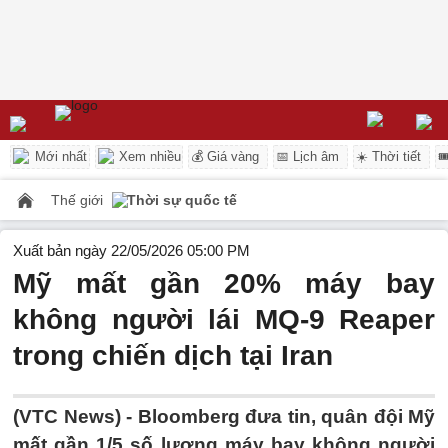
Mới nhất
Xem nhiều
💰 Giá vàng
📅 Lịch âm
☀️ Thời tiết

Thế giới
Thời sự quốc tế
Xuất bản ngày 22/05/2026 05:00 PM
Mỹ mất gần 20% máy bay
không người lái MQ-9 Reaper
trong chiến dịch tại Iran
(VTC News) -
Bloomberg đưa tin, quân đội Mỹ
mất gần 1/5 số lượng máy bay không người