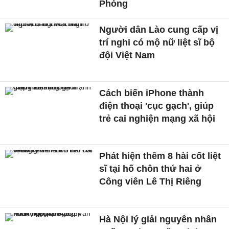
Phòng
Người dân Lào cung cấp vị
trí nghi có mộ nữ liệt sĩ bộ
đội Việt Nam
Cách biến iPhone thành
điện thoại 'cục gạch', giúp
trẻ cai nghiện mạng xã hội
Phát hiện thêm 8 hài cốt liệt
sĩ tại hố chôn thứ hai ở
Công viên Lê Thị Riêng
Hà Nội lý giải nguyên nhân