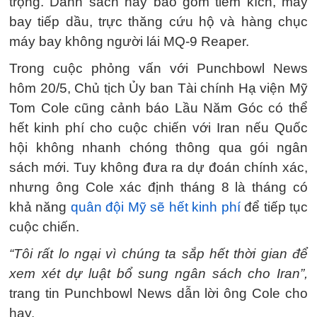
trọng. Danh sách này bao gồm tiêm kích, máy
bay tiếp dầu, trực thăng cứu hộ và hàng chục
máy bay không người lái MQ-9 Reaper.
Trong cuộc phỏng vấn với Punchbowl News
hôm 20/5, Chủ tịch Ủy ban Tài chính Hạ viện Mỹ
Tom Cole cũng cảnh báo Lầu Năm Góc có thể
hết kinh phí cho cuộc chiến với Iran nếu Quốc
hội không nhanh chóng thông qua gói ngân
sách mới. Tuy không đưa ra dự đoán chính xác,
nhưng ông Cole xác định tháng 8 là tháng có
khả năng
quân đội Mỹ sẽ hết kinh phí
để tiếp tục
cuộc chiến.
“Tôi rất lo ngại vì chúng ta sắp hết thời gian để
xem xét dự luật bổ sung ngân sách cho Iran”,
trang tin Punchbowl News dẫn lời ông Cole cho
hay.