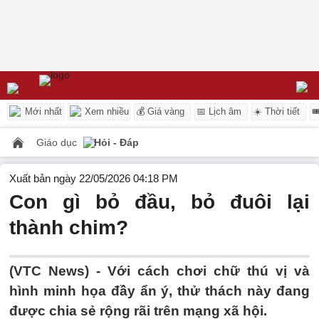
Mới nhất
Xem nhiều
💰 Giá vàng
📅 Lịch âm
☀️ Thời tiết

Giáo dục
Hỏi - Đáp
Xuất bản ngày 22/05/2026 04:18 PM
Con gì bỏ đầu, bỏ đuôi lại
thành chim?
(VTC News) -
Với cách chơi chữ thú vị và
hình minh họa đầy ẩn ý, thử thách này đang
được chia sẻ rộng rãi trên mạng xã hội.