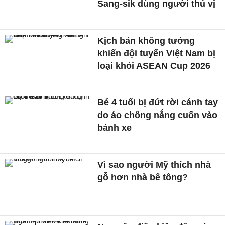
Sang-sik dùng người thú vị
Kịch bản không tưởng
khiến đội tuyển Việt Nam bị
loại khỏi ASEAN Cup 2026
Bé 4 tuổi bị đứt rời cánh tay
do áo chống nắng cuốn vào
bánh xe
Vì sao người Mỹ thích nhà
gỗ hơn nhà bê tông?