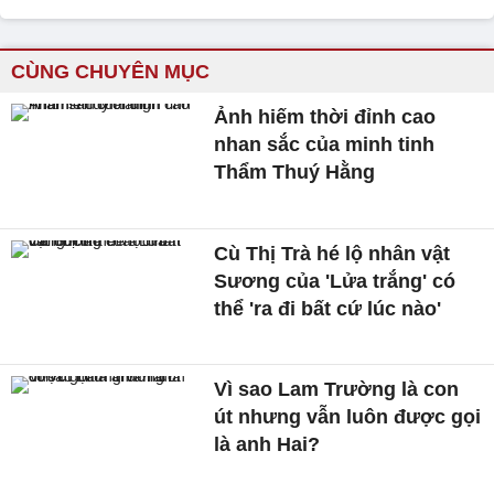
CÙNG CHUYÊN MỤC
Ảnh hiếm thời đỉnh cao
nhan sắc của minh tinh
Thẩm Thuý Hằng
Cù Thị Trà hé lộ nhân vật
Sương của 'Lửa trắng' có
thể 'ra đi bất cứ lúc nào'
Vì sao Lam Trường là con
út nhưng vẫn luôn được gọi
là anh Hai?