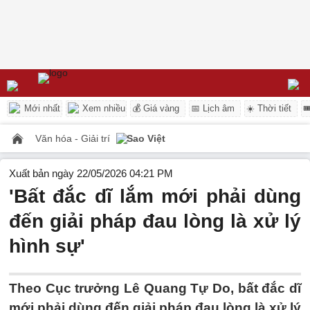
Mới nhất
Xem nhiều
💰 Giá vàng
📅 Lịch âm
☀️ Thời tiết

Văn hóa - Giải trí
Sao Việt
Xuất bản ngày 22/05/2026 04:21 PM
'Bất đắc dĩ lắm mới phải dùng
đến giải pháp đau lòng là xử lý
hình sự'
Theo Cục trưởng Lê Quang Tự Do, bất đắc dĩ
mới phải dùng đến giải pháp đau lòng là xử lý